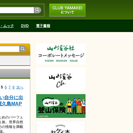
CLUB YAMAKEIにつ
いて
・ムック
DVD
電子書籍
5
6
7
8
次へ
しい自分に出
屋久島MAP
ためのパーフェ
う旅。世界自然
めの情報を満載
年版。