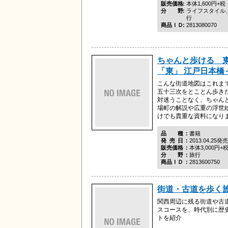
販売価格
本体1,600円+税
分野
ライフスタイル
行
商品ＩＤ
2813080070
ちゃんと歩ける 
「東」 江戸日本橋
こんな街道地図はこれま
五十三次をとことん歩き
対迷うことなく、ちゃん
場町の解説や広重の浮世
けでも貴重な資料になり
品種
書籍
発売日
2013.04.25発売
販売価格
本体3,000円+
分野
旅行
商品ＩＤ
2813600750
街道・古道を歩く旅
関西周辺に残る街道や古道
スコースを、時代別に歴
トを紹介