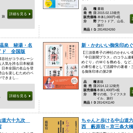
品種
書籍
発売日
2015.02.13発売
詳細を見る
、旅
販売価格
本体1,000円+税
分野
アウトドア、山岳、
旅行
商品ＩＤ
2814924260
い温泉 秘湯・名
新・かわいい御朱印め
イド 全国版
【三須亜希子の神社のかわいい
「中日新聞プラス」のコラム連
溪谷社がコラボレーシ
めぐり」のＭＣを務める、など
な人気を誇る日本秘湯
の牽引者として活躍中の著者・
、日本全国の名山を登
る御朱印本の第2弾
登山を楽しむためのベ
きまし...
品種
書籍
発売日
2014.12.12発売
販売価格
本体1,400円+税
分野
その他、ライフスタ
詳細を見る
税
イル、旅行
商品ＩＤ
2814241140
山道六十九次
ちゃんと歩ける中山道
宿
西 藪原宿～京三条大