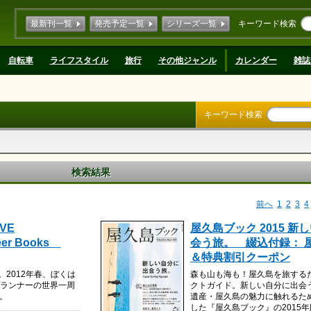
最新刊一覧
発売予定一覧
シリーズ一覧
キーワード検索
自転車
ライフスタイル
旅行
その他ジャンル
カレンダー
雑誌
キーワード検索
検索結果
前へ
1
2
3
4
IVE
屋久島ブック 2015 新
eer Books
会う旅。 綴込付録： 
＆特典割引クーポン
。2012年春、ぼくは
森も山も海も！屋久島を旅する
プランナーの世界一周
クトガイド。新しい自分に出会
』。
遺産・屋久島の魅力に触れるた
した『屋久島ブック』の2015