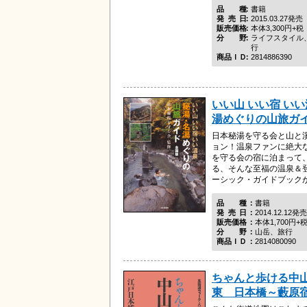
品種
書籍
発売日
2015.03.27発売
販売価格
本体3,300円+税
分野
ライフスタイル
行
商品ＩＤ
2814886390
いい山 いい宿 い
湯めぐりの山旅ガ
日本秘湯を守る会と山と
ョン！温泉ファンに絶大
を守る会の宿に泊まって
る、そんな至福の温泉＆
ーシック・ガイドブックがで
品種
書籍
発売日
2014.12.12発売
販売価格
本体1,700円+
分野
山岳、旅行
商品ＩＤ
2814080090
ちゃんと歩ける中
東 日本橋～藪原