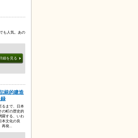
」でも人気。あの
詳細を見る
要伝統的建造
収録
至るまで、日本
その町の歴史的
網羅する、いわ
日本文化の良
発...