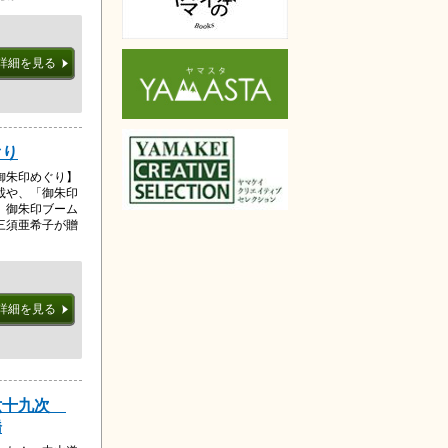
詳細を見る
ぐり
御朱印めぐり】
載や、「御朱印
、御朱印ブーム
三須亜希子が贈
詳細を見る
六十九次
橋