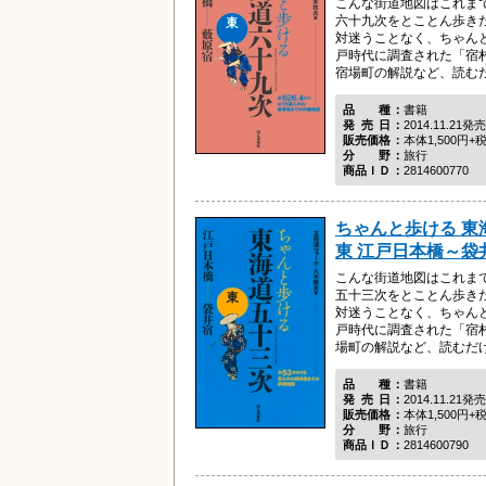
こんな街道地図はこれま
六十九次をとことん歩き
対迷うことなく、ちゃん
戸時代に調査された「宿
宿場町の解説など、読むだけ
品種
書籍
発売日
2014.11.21発売
販売価格
本体1,500円+
分野
旅行
商品ＩＤ
2814600770
ちゃんと歩ける 
東 江戸日本橋～袋
こんな街道地図はこれま
五十三次をとことん歩き
対迷うことなく、ちゃん
戸時代に調査された「宿
場町の解説など、読むだけで
品種
書籍
発売日
2014.11.21発売
販売価格
本体1,500円+
分野
旅行
商品ＩＤ
2814600790