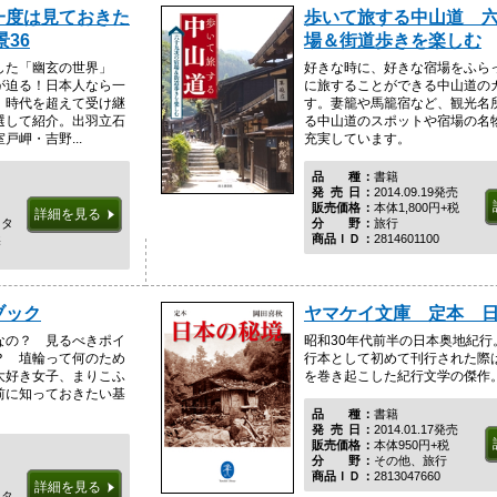
一度は見ておきた
歩いて旅する中山道 
36
場＆街道歩きを楽しむ
した「幽玄の世界」
好きな時に、好きな宿場をふら
が迫る！日本人なら一
に旅することができる中山道の
、時代を超えて受け継
す。妻籠や馬籠宿など、観光名
選して紹介。出羽立石
る中山道のスポットや宿場の名
岬・吉野...
充実しています。
品種
書籍
発売日
2014.09.19発売
販売価格
本体1,800円+税
詳細を見る
スタ
分野
旅行
然
商品ＩＤ
2814601100
ブック
ヤマケイ文庫 定本 
なの？ 見るべきポイ
昭和30年代前半の日本奥地紀行。
？ 埴輪って何のため
行本として初めて刊行された際
大好き女子、まりこふ
を巻き起こした紀行文学の傑作
前に知っておきたい基
品種
書籍
発売日
2014.01.17発売
販売価格
本体950円+税
分野
その他、旅行
商品ＩＤ
2813047660
詳細を見る
スタ