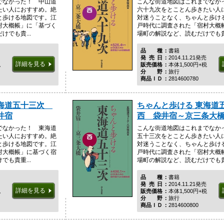
でなかった！ 中山道
こんな街道地図はこれまでなか
たい人におすすめ。絶
六十九次をとことん歩きたい人
と歩ける地図です。江
対迷うことなく、ちゃんと歩け
村大概帳」に「基づく
戸時代に調査された「宿村大概
でも貴...
場町の解説など、読むだけでも貴重
品種
書籍
発売日
2014.11.21発売
詳細を見る
税
販売価格
本体1,500円+税
分野
旅行
商品ＩＤ
2814600780
東海道五十三次
ちゃんと歩ける 東海
井宿
西 袋井宿～京三条大
でなかった！ 東海道
こんな街道地図はこれまでなか
たい人におすすめ。絶
五十三次をとことん歩きたい人
と歩ける地図です。江
対迷うことなく、ちゃんと歩け
村大概帳」に基づく宿
戸時代に調査された「宿村大概
も貴重...
場町の解説など、読むだけでも貴重
品種
書籍
発売日
2014.11.21発売
詳細を見る
税
販売価格
本体1,500円+税
分野
旅行
商品ＩＤ
2814600800