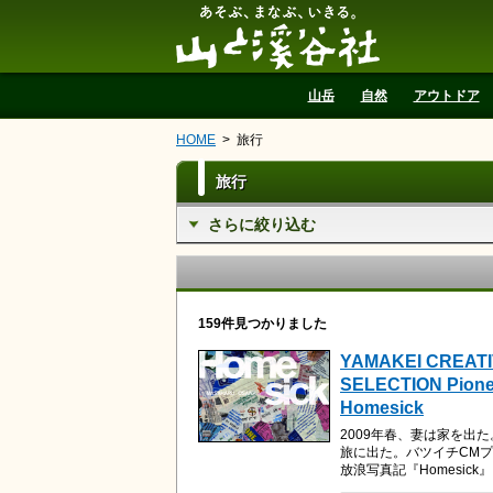
山と溪谷社
山岳
自然
アウトドア
HOME
旅行
旅行
さらに絞り込む
159件見つかりました
YAMAKEI CREAT
SELECTION Pion
Homesick
2009年春、妻は家を出た
旅に出た。バツイチCM
放浪写真記『Homesick