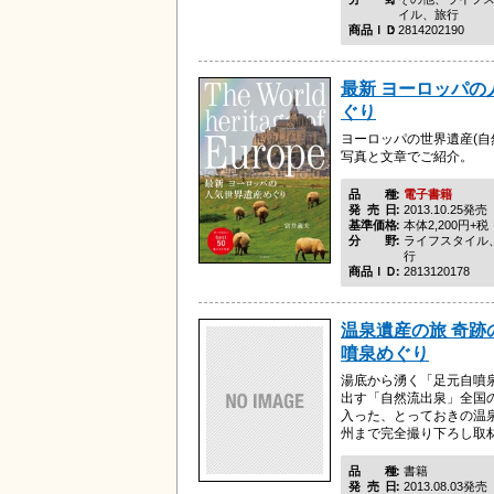
イル、旅行
商品ＩＤ
2814202190
最新 ヨーロッパの
ぐり
ヨーロッパの世界遺産(自
写真と文章でご紹介。
品種
電子書籍
発売日
2013.10.25発売
基準価格
本体2,200円+税
分野
ライフスタイル
行
商品ＩＤ
2813120178
温泉遺産の旅 奇跡
噴泉めぐり
湯底から湧く「足元自噴
出す「自然流出泉」全国の
入った、とっておきの温
州まで完全撮り下ろし取
品種
書籍
発売日
2013.08.03発売