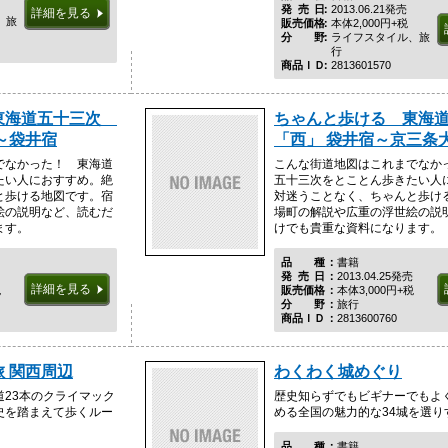
発売日
2013.06.21発売
詳細を見る
、旅
販売価格
本体2,000円+税
分野
ライフスタイル、旅
行
商品ＩＤ
2813601570
東海道五十三次
ちゃんと歩ける 東海
～袋井宿
「西」 袋井宿～京三条
でなかった！ 東海道
こんな街道地図はこれまでなか
たい人におすすめ。絶
五十三次をとことん歩きたい人
と歩ける地図です。宿
対迷うことなく、ちゃんと歩け
絵の説明など、読むだ
場町の解説や広重の浮世絵の説
ます。
けでも貴重な資料になります。
品種
書籍
発売日
2013.04.25発売
詳細を見る
税
販売価格
本体3,000円+税
分野
旅行
商品ＩＤ
2813600760
 関西周辺
わくわく城めぐり
23本のクライマック
歴史知らずでもビギナーでもよ
史を踏まえて歩くルー
める全国の魅力的な34城を選り
品種
書籍