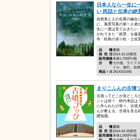
日本人なら一生に
い 民話と伝承の絶景
自然美と人の生業の融合
に、風景写真の第一人者
生に一度は見ておきたい
がれてきた「絶景」を厳
寺・松島の戻り松・土佐室戸
品種
書籍
発売日
2014.10.10発売
販売価格
本体1,700円+税
分野
その他、ライフ
イル、旅行、自
商品ＩＤ
2814310340
まりこふんの古墳
古墳ってどこが見どころ
ントは何？ 時代考証は
に作られたの等々、古墳
んが教える、古墳を見る
礎知識。
品種
書籍
発売日
2014.04.25発売
販売価格
本体1,500円+税
分野
その他、ライフ