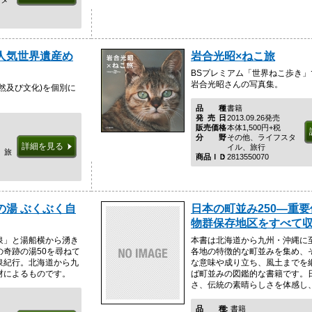
人気世界遺産め
岩合光昭×ねこ旅
BSプレミアム「世界ねこ歩き
岩合光昭さんの写真集。
然及び文化)を個別に
品種
書籍
発売日
2013.09.26発売
販売価格
本体1,500円+税
分野
その他、ライフスタ
詳細を見る
イル、旅行
、旅
商品ＩＤ
2813550070
の湯 ぶくぶく自
日本の町並み250―重
物群保存地区をすべて
泉」と湯船横から湧き
本書は北海道から九州・沖縄に
奇跡の湯50を尋ねて
各地の特徴的な町並みを集め、
泉紀行。北海道から九
な意味や成り立ち、風土までを
材によるものです。
ば町並みの図鑑的な書籍です。
さ、伝統の素晴らしさを体感し、再
品種
書籍