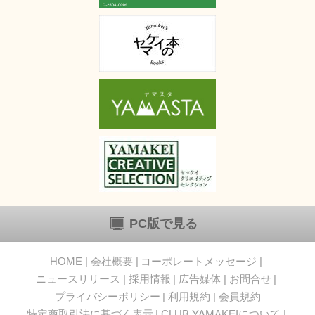
PC版で見る
HOME
会社概要
コーポレートメッセージ
ニュースリリース
採用情報
広告媒体
お問合せ
プライバシーポリシー
利用規約
会員規約
特定商取引法に基づく表示
CLUB YAMAKEIについて