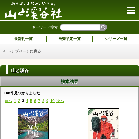
山と溪谷社
キーワード検索
最新刊一覧
発売予定一覧
シリーズ一覧
トップページに戻る
山と溪谷
検索結果
188件見つかりました
前へ
1
2
3
4
5
6
7
8
9
10
次へ