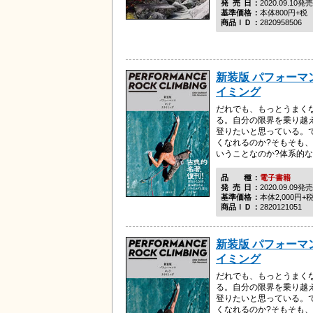
発売日
2020.09.10発売
基準価格
本体800円+税
商品ＩＤ
2820958506
新装版 パフォーマ
イミング
だれでも、もっとうまく
る。自分の限界を乗り越
登りたいと思っている。
くなれるのか?そもそも
いうことなのか?体系的なト
品種
電子書籍
発売日
2020.09.09発売
基準価格
本体2,000円+
商品ＩＤ
2820121051
新装版 パフォーマ
イミング
だれでも、もっとうまく
る。自分の限界を乗り越
登りたいと思っている。
くなれるのか?そもそも