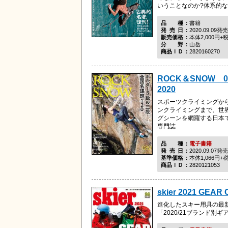
いうことなのか?体系的なト
品種
書籍
発売日
2020.09.09発売
販売価格
本体2,000円+
分野
山岳
商品ＩＤ
2820160270
ROCK＆SNOW 
2020
スポーツクライミングか
ンクライミングまで、世
グシーンを網羅する日本
専門誌
品種
電子書籍
発売日
2020.09.07発売
基準価格
本体1,066円+
商品ＩＤ
2820121053
skier 2021 GEAR
進化したスキー用具の最
「2020/21ブランド別