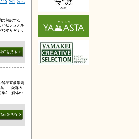
240
241
次へ
的に解説する
しいビジュアル
がわかりやすく
詳細を見る
ン解禁直前準備
践集――銃猟＆
特集2「解体の
詳細を見る