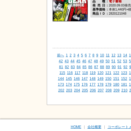
品種
電子書籍
発売日
2020.09.03発売
基準価格
本体1,440円+
商品ＩＤ
2820121048
前へ
1
2
3
4
5
6
7
8
9
10
11
12
13
14
1
42
43
44
45
46
47
48
49
50
51
52
53
5
81
82
83
84
85
86
87
88
89
90
91
92
115
116
117
118
119
120
121
122
123
1
144
145
146
147
148
149
150
151
152
1
173
174
175
176
177
178
179
180
181
1
202
203
204
205
206
207
208
209
210
HOME
会社概要
コーポレート