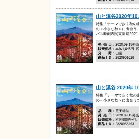
山と溪谷2020年1
特集「テーマで歩く秋の
の＜小さな秋＞に出合う
バス時刻表関東周辺2021-
発売日
2020.09.15発売
販売価格
本体1,045円+
分野
山岳
商品ＩＤ
2820901026
山と溪谷 2020年 1
特集「テーマで歩く秋の
の＜小さな秋＞に出合う
品種
電子雑誌
発売日
2020.09.15発売
販売価格
本体800円+税
商品ＩＤ
2820955463