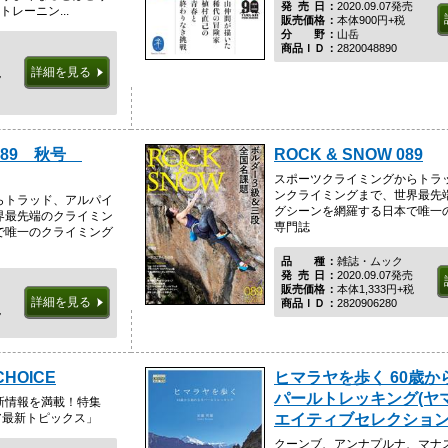
発売日
2020.09.07発売
レーニン...
販売価格
本体900円+税
分野
山岳
商品ＩＤ
2820048890
詳細を見る
税
089 秋号
ROCK & SNOW 089
スポーツクライミングからトラ
ンクライミングまで、世界最先
らトラッド、アルパイ
グシーンを網羅する日本で唯一
界最先端のクライミン
専門誌
で唯一のクライミング
品種
雑誌・ムック
発売日
2020.09.07発売
販売価格
本体1,333円+税
詳細を見る
商品ＩＤ
2820906280
税
 CHOICE
ヒマラヤを歩く 60歳か
パールトレッキング(ヤ
新情報を満載！特集
ギア最新トピックス」
エイティブセレクション
クーンブ、アンナプルナ、マナ