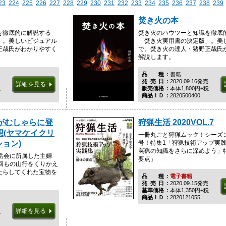
23
224
225
226
227
228
229
230
231
232
233
234
235
236
237
238
239
焚き火の本
を徹底的に解説する
焚き火のハウツーと知識を徹底
」。美しいビジュアル
「焚き火実用書の決定版」。美
正哉氏がわかりやすく
で、焚き火の達人・猪野正哉氏
解説します。
品種
書籍
発売日
2020.09.16発売
詳細を見る
税
販売価格
本体1,800円+税
商品ＩＤ
2820500400
がむしゃらに登
狩猟生活 2020VOL.7
想(ヤマケイクリ
一冊丸ごと狩猟ムック！シーズ
ョン)
号！特集1「狩猟技術アップ実
罠猟の知識をさらに深めよう」
岳会に所属した主婦
要点」
回もの山行をくりかえ
たらしてくれた宝物を
品種
電子書籍
発売日
2020.09.15発売
基準価格
本体1,350円+税
商品ＩＤ
2820121055
詳細を見る
税