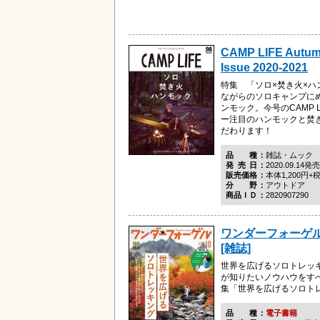
CAMP LIFE Autum
Issue 2020-2021
特集 「ソロ×焚き火×ハ
ながらのソロキャンプに
ンモック。今号のCAMP 
ー注目のハンモックと焚
だわります！
品種
雑誌・ムック
発売日
2020.09.14発売
販売価格
本体1,200円+
分野
アウトドア
商品ＩＤ
2820907290
ワンダーフォーゲル 
[雑誌]
世界を広げるソロトレッ
が知りたいノウハウをす
集「世界を広げるソロト
品種
電子書籍