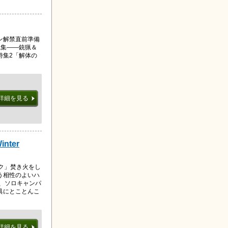
ン解禁直前準備
践集――銃猟＆
特集2「解体の
詳細を見る
inter
ク」焚き火をし
う相性のよいハ
は、ソロキャンパ
具にとことんこ
詳細を見る