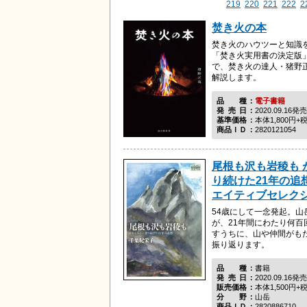
219
220
221
222
2
焚き火の本
焚き火のハウツーと知識
「焚き火実用書の決定版
で、焚き火の達人・猪野
解説します。
品種
電子書籍
発売日
2020.09.16発売
基準価格
本体1,800円+
商品ＩＤ
2820121054
尾根も沢も岩稜も 
り続けた21年の追
エイティブセレクシ
54歳にして一念発起。山
が、21年間にわたり何百
すうちに、山や仲間がも
振り返ります。
品種
書籍
発売日
2020.09.16発売
販売価格
本体1,500円+
分野
山岳
商品ＩＤ
2820886710