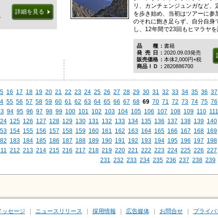
リ、カンチェンジュンガなど、
詳細を見る
を歩き始め、当初はツアーに参
税
のそれに飽き足らず、自分自身
し、12年間で23回もヒマラヤを訪.
品種
書籍
発売日
2020.09.03発売
販売価格
本体2,000円+税
商品ＩＤ
2820886700
5
16
17
18
19
20
21
22
23
24
25
26
27
28
29
30
31
32
33
34
35
36
37
4
55
56
57
58
59
60
61
62
63
64
65
66
67
68
69
70
71
72
73
74
75
76
93
94
95
96
97
98
99
100
101
102
103
104
105
106
107
108
109
110
11
24
125
126
127
128
129
130
131
132
133
134
135
136
137
138
139
140
53
154
155
156
157
158
159
160
161
162
163
164
165
166
167
168
169
82
183
184
185
186
187
188
189
190
191
192
193
194
195
196
197
198
211
212
213
214
215
216
217
218
219
220
221
222
223
224
225
226
227
231
232
233
234
235
236
237
238
239
メッセージ
ニュースリリース
採用情報
広告媒体
お問合せ
プライバ