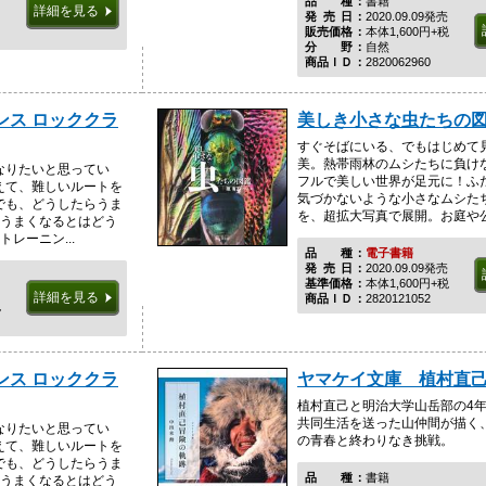
品種
書籍
詳細を見る
発売日
2020.09.09発売
販売価格
本体1,600円+税
分野
自然
商品ＩＤ
2820062960
ンス ロッククラ
美しき小さな虫たちの
すぐそばにいる、でもはじめて
美。熱帯雨林のムシたちに負け
なりたいと思ってい
フルで美しい世界が足元に！ふ
えて、難しいルートを
気づかないような小さなムシた
でも、どうしたらうま
を、超拡大写真で展開。お庭や公園
、うまくなるとはどう
レーニン...
品種
電子書籍
発売日
2020.09.09発売
基準価格
本体1,600円+税
詳細を見る
商品ＩＤ
2820121052
税
ンス ロッククラ
ヤマケイ文庫 植村直
植村直己と明治大学山岳部の4
共同生活を送った山仲間が描く
なりたいと思ってい
の青春と終わりなき挑戦。
えて、難しいルートを
でも、どうしたらうま
品種
書籍
、うまくなるとはどう