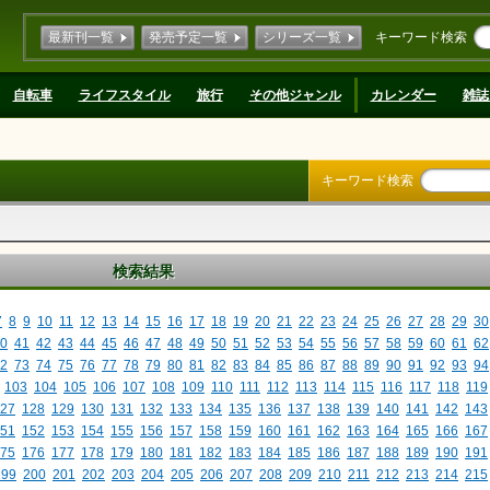
最新刊一覧
発売予定一覧
シリーズ一覧
キーワード検索
自転車
ライフスタイル
旅行
その他ジャンル
カレンダー
雑誌
キーワード検索
検索結果
7
8
9
10
11
12
13
14
15
16
17
18
19
20
21
22
23
24
25
26
27
28
29
30
0
41
42
43
44
45
46
47
48
49
50
51
52
53
54
55
56
57
58
59
60
61
62
2
73
74
75
76
77
78
79
80
81
82
83
84
85
86
87
88
89
90
91
92
93
94
103
104
105
106
107
108
109
110
111
112
113
114
115
116
117
118
119
27
128
129
130
131
132
133
134
135
136
137
138
139
140
141
142
143
51
152
153
154
155
156
157
158
159
160
161
162
163
164
165
166
167
75
176
177
178
179
180
181
182
183
184
185
186
187
188
189
190
191
199
200
201
202
203
204
205
206
207
208
209
210
211
212
213
214
215