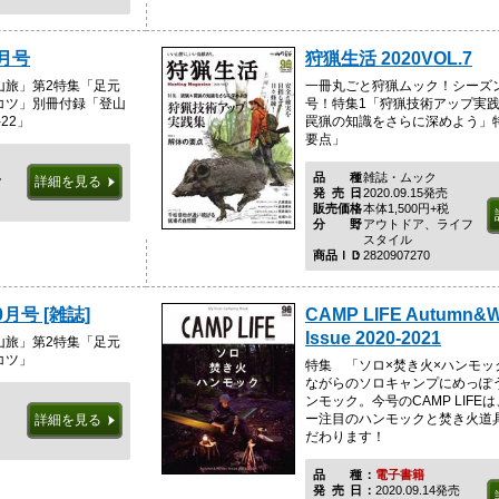
0月号
狩猟生活 2020VOL.7
山旅」第2特集「足元
一冊丸ごと狩猟ムック！シーズ
コツ」別冊付録「登山
号！特集1「狩猟技術アップ実
22」
罠猟の知識をさらに深めよう」
要点」
税
品種
雑誌・ムック
詳細を見る
発売日
2020.09.15発売
販売価格
本体1,500円+税
分野
アウトドア、ライフ
スタイル
商品ＩＤ
2820907270
0月号 [雑誌]
CAMP LIFE Autumn&W
Issue 2020-2021
山旅」第2特集「足元
コツ」
特集 「ソロ×焚き火×ハンモッ
ながらのソロキャンプにめっぽ
ンモック。今号のCAMP LIFE
ー注目のハンモックと焚き火道
詳細を見る
だわります！
品種
電子書籍
発売日
2020.09.14発売