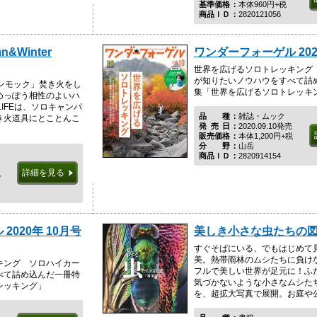
基準価格
本体960円+税
商品ＩＤ
2820121056
n&Winter
ワンダーフォーゲル 202
世界を広げるソロトレッキング
が知りたいノウハウをすべて詰
ンモック」焚き火をし
集「世界を広げるソロトレッキ
めっぽう相性のよいハ
LIFEは、ソロキャンパ
品種
雑誌・ムック
き火道具にとことんこ
発売日
2020.09.10発売
販売価格
本体1,200円+税
分野
山岳
商品ＩＤ
2820914154
詳細を見る
税
2020年 10月号
美しき小さな虫たちの
すぐそばにいる、でもはじめて
美。熱帯雨林のムシたちに負け
キング ソロハイカー
フルで美しい世界が足元に！ふ
べて詰め込んだ一冊特
気づかないような小さなムシた
レッキング」
を、超拡大写真で展開。お庭や公園