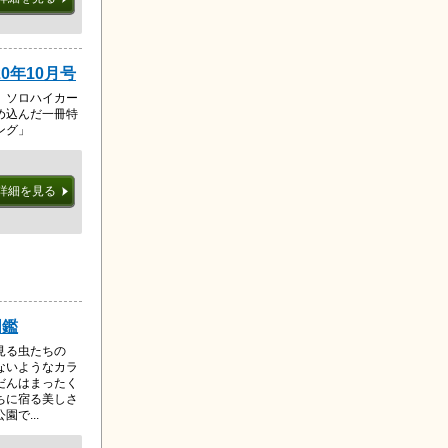
0年10月号
 ソロハイカー
め込んだ一冊特
ング」
詳細を見る
図鑑
見る虫たちの
ないようなカラ
だんはまったく
ちに宿る美しさ
で...