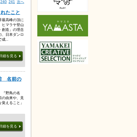
240
241
次へ
くれたこと
界最高峰の頂に
。ヒマラヤ登山
・創造」の理念
力、日本ダンロ
...
詳細を見る
前 名前の
、『野鳥の名
前の由来や、見
を覚えること」
詳細を見る