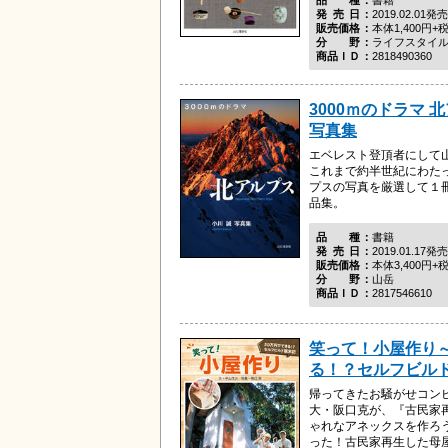
発売日
2019.02.01発売
販売価格
本体1,400円+
分野
ライフスタイ
商品ＩＤ
2818490360
3000ｍのドラマ 
写真集
エベレスト登頂者にして
これまで約半世紀にわた
プスの写真を厳選して１
品集。
品種
書籍
発売日
2019.01.17発売
販売価格
本体3,400円+
分野
山岳
商品ＩＤ
2817546610
笑って！小屋作り～
る！？セルフビル
帰ってきたお騒がせコン
大・阪口克が、『古民家
ゃれなアネックスを作ろ
った！古民家再生した母