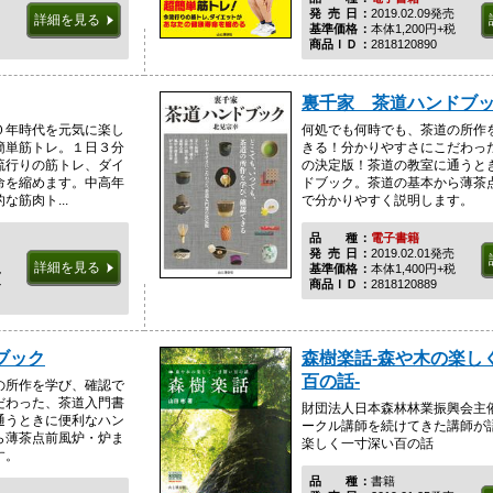
発売日
2019.02.09発売
詳細を見る
基準価格
本体1,200円+税
商品ＩＤ
2818120890
裏千家 茶道ハンドブ
０年時代を元気に楽し
何処でも何時でも、茶道の所作
簡単筋トレ。１日３分
きる！分かりやすさにこだわっ
流行りの筋トレ、ダイ
の決定版！茶道の教室に通うと
命を縮めます。中高年
ドブック。茶道の基本から薄茶
筋肉ト...
で分かりやすく説明します。
品種
電子書籍
発売日
2019.02.01発売
詳細を見る
税
基準価格
本体1,400円+税
ル
商品ＩＤ
2818120889
ブック
森樹楽話-森や木の楽し
百の話-
の所作を学び、確認で
だわった、茶道入門書
財団法人日本森林林業振興会主
通うときに便利なハン
ークル講師を続けてきた講師が
ら薄茶点前風炉・炉ま
楽しく一寸深い百の話
す。
品種
書籍