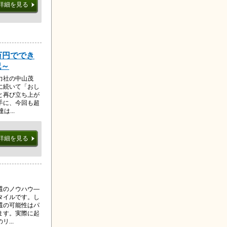
詳細を見る
万円ででき
記～
力社の中山茂
に続いて「おし
と再び立ち上が
手に、今回も超
...
詳細を見る
還のノウハウ―
タイルです。し
還の可能性はパ
ます。実際に起
...