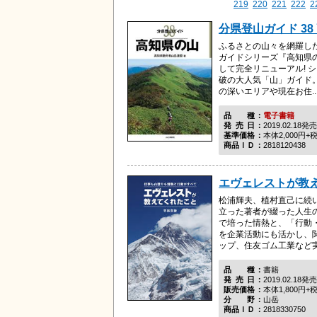
219
220
221
222
2
分県登山ガイド 38
ふるさとの山々を網羅し
ガイドシリーズ『高知県
して完全リニューアル! シ
破の大人気「山」ガイド
の深いエリアや現在お住..
品種
電子書籍
発売日
2019.02.18発売
基準価格
本体2,000円+
商品ＩＤ
2818120438
エヴェレストが教
松浦輝夫、植村直己に続
立った著者が綴った人生
で培った情熱と、「行動
を企業活動にも活かし、
ップ、住友ゴム工業など実業
品種
書籍
発売日
2019.02.18発売
販売価格
本体1,800円+
分野
山岳
商品ＩＤ
2818330750