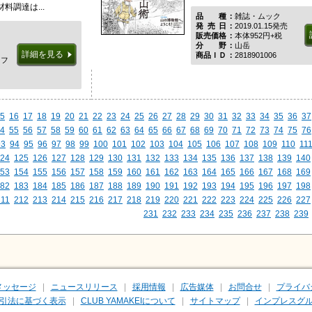
料調達は...
品種
雑誌・ムック
発売日
2019.01.15発売
販売価格
本体952円+税
分野
山岳
詳細を見る
商品ＩＤ
2818901006
イフ
5
16
17
18
19
20
21
22
23
24
25
26
27
28
29
30
31
32
33
34
35
36
37
4
55
56
57
58
59
60
61
62
63
64
65
66
67
68
69
70
71
72
73
74
75
76
93
94
95
96
97
98
99
100
101
102
103
104
105
106
107
108
109
110
11
24
125
126
127
128
129
130
131
132
133
134
135
136
137
138
139
140
53
154
155
156
157
158
159
160
161
162
163
164
165
166
167
168
169
82
183
184
185
186
187
188
189
190
191
192
193
194
195
196
197
198
211
212
213
214
215
216
217
218
219
220
221
222
223
224
225
226
227
231
232
233
234
235
236
237
238
239
メッセージ
ニュースリリース
採用情報
広告媒体
お問合せ
プライバ
引法に基づく表示
CLUB YAMAKEIについて
サイトマップ
インプレスグル