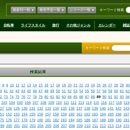
最新刊一覧
発売予定一覧
シリーズ一覧
キーワード検索
自転車
ライフスタイル
旅行
その他ジャンル
カレンダー
雑誌
キーワード検索
検索結果
7
8
9
10
11
12
13
14
15
16
17
18
19
20
21
22
23
24
25
26
27
28
29
30
0
41
42
43
44
45
46
47
48
49
50
51
52
53
54
55
56
57
58
59
60
61
62
2
73
74
75
76
77
78
79
80
81
82
83
84
85
86
87
88
89
90
91
92
93
94
103
104
105
106
107
108
109
110
111
112
113
114
115
116
117
118
119
27
128
129
130
131
132
133
134
135
136
137
138
139
140
141
142
143
51
152
153
154
155
156
157
158
159
160
161
162
163
164
165
166
167
75
176
177
178
179
180
181
182
183
184
185
186
187
188
189
190
191
199
200
201
202
203
204
205
206
207
208
209
210
211
212
213
214
215