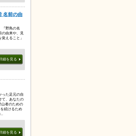
前 名前の由
、『野鳥の名
前の由来や、見
を覚えること」
詳細を見る
かった足元の自
けて、あなたの
登山者のための
山を続けるため
.
詳細を見る