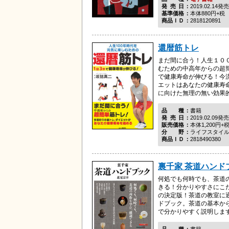
発売日
2019.02.14発売
基準価格
本体880円+税
商品ＩＤ
2818120891
還暦筋トレ
まだ間に合う！人生１０
むための中高年からの超
で健康寿命が伸びる！今
エットはあなたの健康寿
に向けた無理の無い効果的な
品種
書籍
発売日
2019.02.09発売
販売価格
本体1,200円+
分野
ライフスタイ
商品ＩＤ
2818490380
裏千家 茶道ハンド
何処でも何時でも、茶道
きる！分かりやすさにこ
の決定版！茶道の教室に
ドブック。茶道の基本か
で分かりやすく説明しま
品種
書籍