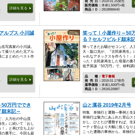
発売日
2019.01.25発売
販売価格
本体1,500円+税
詳細を見る
税
商品ＩＤ
2818886640
ル
北アルプス 小川誠
笑って！小屋作り～50
る？セルフビルド顛末
山岳写真家の小川誠。
帰ってきたお騒がせコンビ、人
って撮りためた北アル
大・阪口克が、『古民家再生』
冊にまとめたベスト作
ゃれなアネックスを作ろう！」
った！古民家再生した母屋の裏
低予算䛾「50万円」で、材料調達は
品種
電子書籍
詳細を見る
税
発売日
2019.01.17発売
基準価格
本体1,600円+税
商品ＩＤ
2818120887
50万円ででき
山と溪谷 2019年2月号
ド顛末記～
特集 単独行と遭難―事例と生
単独行は魅力にあふれた登山ス
ビ、人力社の中山茂
かし、ひとたび遭難すれば、生
再生』に続いて「おし
ーティ登山より大幅に低くなり
う！」と再び立ち上が
こった遭難の事例から、単独行のリ
屋の裏手に、今回も超