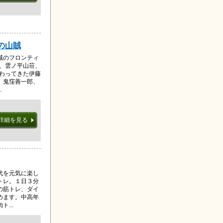
の山賊
域のフロンティ
荘、雲ノ平山荘、
携わってきた伊藤
、鬼窪善一郎、
.
詳細を見る
代を元気に楽し
トレ。１日３分
の筋トレ、ダイ
めます。中高年
...