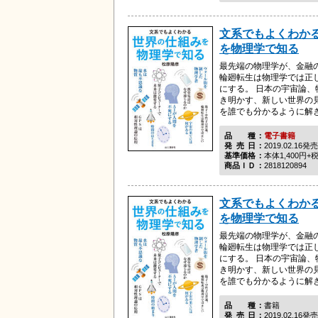
文系でもよくわか
を物理学で知る
最先端の物理学が、金融
輪廻転生は物理学では正し
にする。 日本の宇宙論
き明かす、新しい世界の
を誰でも分かるように解き明
品種
電子書籍
発売日
2019.02.16発売
基準価格
本体1,400円+
商品ＩＤ
2818120894
文系でもよくわか
を物理学で知る
最先端の物理学が、金融
輪廻転生は物理学では正し
にする。 日本の宇宙論
き明かす、新しい世界の
を誰でも分かるように解き明
品種
書籍
発売日
2019.02.16発売