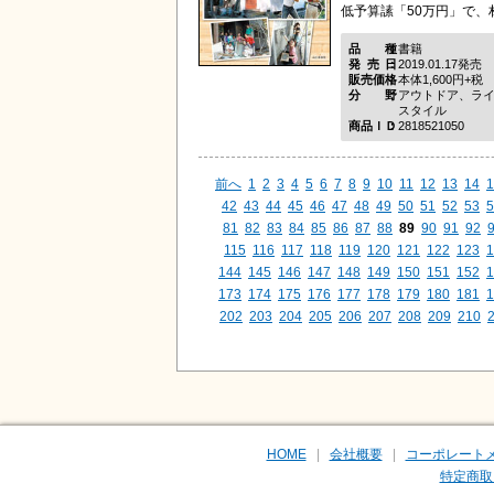
低予算䛾「50万円」で、材
品種
書籍
発売日
2019.01.17発売
販売価格
本体1,600円+税
分野
アウトドア、ラ
スタイル
商品ＩＤ
2818521050
前へ
1
2
3
4
5
6
7
8
9
10
11
12
13
14
1
42
43
44
45
46
47
48
49
50
51
52
53
5
81
82
83
84
85
86
87
88
89
90
91
92
115
116
117
118
119
120
121
122
123
1
144
145
146
147
148
149
150
151
152
1
173
174
175
176
177
178
179
180
181
1
202
203
204
205
206
207
208
209
210
HOME
会社概要
コーポレート
特定商取