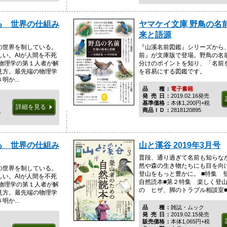
る 世界の仕組み
ヤマケイ文庫 野鳥の名
来と語源
の世界を制している。
『山溪名前図鑑』シリーズから
い。AIが人間を不死
前』が文庫版で登場。野鳥の名
、物理学の第１人者が解
分けのポイントを知り、「名前
見方。最先端の物理学
を容易にする図鑑です。
か...
品種
電子書籍
発売日
2019.02.16発売
基準価格
本体1,200円+税
詳細を見る
商品ＩＤ
2818120895
税
る 世界の仕組み
山と溪谷 2019年3月号
普段、通り過ぎて名前も知らな
然や森の生き物たちにも目を向
の世界を制している。
登山をもっと豊かに。 ■特集 
い。AIが人間を不死
自然読本■第２特集 楽しく登
、物理学の第１人者が解
の ヒザ、脚のトラブル相談室■..
見方。最先端の物理学
か...
品種
雑誌・ムック
発売日
2019.02.15発売
販売価格
本体1,065円+税