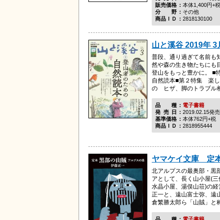
販売価格
本体1,400円+
分野
その他
商品ＩＤ
2818130100
山と溪谷 2019年 3
普段、通り過ぎて名前も
然や森の生き物たちにも
登山をもっと豊かに。 ■
自然読本■第２特集 楽
の ヒザ、脚のトラブル相談
品種
電子書籍
発売日
2019.02.15発売
基準価格
本体762円+税
商品ＩＤ
2818955444
ヤマケイ文庫 定
北アルプスの最奥部・黒
アとして、長く山小屋(
水晶小屋、湯俣山荘)の
正一と、遠山富士弥、遠
倉繁勝太郎ら「山賊」と称さ
品種
電子書籍