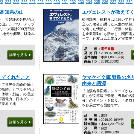
23
224
225
226
227
228
229
230
231
232
233
234
235
236
237
238
239
 高知県の山
エヴェレストが教えて
た、大好評の分県登山
松浦輝夫、植村直己に続いて世
の山』。 パワーアップ
立った著者が綴った人生の軌跡
リーズ累計200万部突
で培った情熱と、「行動・体験
。 地元や郷里、馴染み
を企業活動にも活かし、関西電
.
ップ、住友ゴム工業など実業界で成
品種
電子書籍
発売日
2019.02.18発売
詳細を見る
税
基準価格
本体1,800円+税
商品ＩＤ
2818120892
えてくれたこと
ヤマケイ文庫 野鳥の名
由来と語源
いて世界最高峰の頂に
の軌跡。ヒマラヤ登山
『山溪名前図鑑』シリーズから
・体験・創造」の理念
前』が文庫版で登場。野鳥の名
関西電力、日本ダンロ
分けのポイントを知り、「名前
界で成...
を容易にする図鑑です。
品種
書籍
発売日
2019.02.16発売
詳細を見る
税
販売価格
本体1,200円+税
分野
自然
商品ＩＤ
2818048630