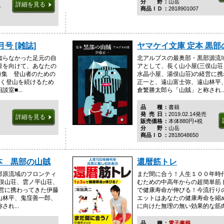
分野
山岳
詳細を見る
税
商品ＩＤ
2818901007
月号 [雑誌]
ヤマケイ文庫 定本 黒部
知らなかった足元の自
北アルプスの最奥部・黒部源流
目を向けて、あなたの
アとして、長く山小屋(三俣山
特集 登山者のための
水晶小屋、湯俣山荘)の経営に
しく登山を続けるため
正一と、遠山富士弥、遠山林平
室■...
倉繁勝太郎ら「山賊」と称され..
品種
書籍
発売日
2019.02.14発売
詳細を見る
販売価格
本体880円+税
分野
山岳
商品ＩＤ
2818048650
本 黒部の山賊
還暦筋トレ
部原流域のフロンティ
まだ間に合う！人生１００年時
三俣山荘、雲ノ平山荘、
むための中高年からの超簡単筋
経営に携わってきた伊藤
で健康寿命が伸びる！今流行り
山林平、鬼窪善一郎、
エットはあなたの健康寿命を縮
れ...
に向けた無理の無い効果的な筋肉ト
品種
電子書籍