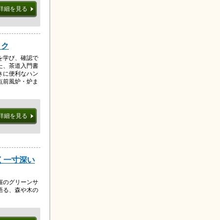
詳細を見る
ック
を学び、確認で
た、茶道入門書
きに便利なハン
点前風炉・炉ま
詳細を見る
く一寸深い
催のグリーンサ
語る、森や木の