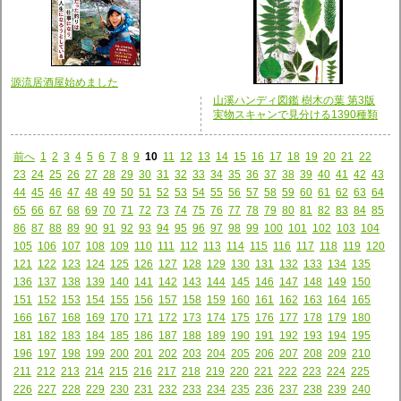
源流居酒屋始めました
山溪ハンディ図鑑 樹木の葉 第3版
実物スキャンで見分ける1390種類
前へ
1
2
3
4
5
6
7
8
9
10
11
12
13
14
15
16
17
18
19
20
21
22
23
24
25
26
27
28
29
30
31
32
33
34
35
36
37
38
39
40
41
42
43
44
45
46
47
48
49
50
51
52
53
54
55
56
57
58
59
60
61
62
63
64
65
66
67
68
69
70
71
72
73
74
75
76
77
78
79
80
81
82
83
84
85
86
87
88
89
90
91
92
93
94
95
96
97
98
99
100
101
102
103
104
105
106
107
108
109
110
111
112
113
114
115
116
117
118
119
120
121
122
123
124
125
126
127
128
129
130
131
132
133
134
135
136
137
138
139
140
141
142
143
144
145
146
147
148
149
150
151
152
153
154
155
156
157
158
159
160
161
162
163
164
165
166
167
168
169
170
171
172
173
174
175
176
177
178
179
180
181
182
183
184
185
186
187
188
189
190
191
192
193
194
195
196
197
198
199
200
201
202
203
204
205
206
207
208
209
210
211
212
213
214
215
216
217
218
219
220
221
222
223
224
225
226
227
228
229
230
231
232
233
234
235
236
237
238
239
240