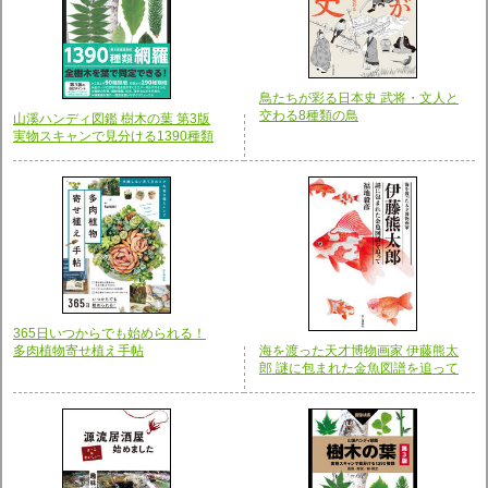
鳥たちが彩る日本史 武将・文人と
交わる8種類の鳥
山溪ハンディ図鑑 樹木の葉 第3版
実物スキャンで見分ける1390種類
365日いつからでも始められる！
多肉植物寄せ植え手帖
海を渡った天才博物画家 伊藤熊太
郎 謎に包まれた金魚図譜を追って