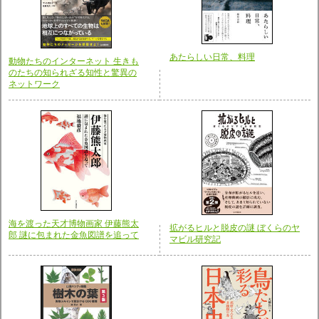
あたらしい日常、料理
動物たちのインターネット 生きも
のたちの知られざる知性と驚異の
ネットワーク
海を渡った天才博物画家 伊藤熊太
拡がるヒルと脱皮の謎 ぼくらのヤ
郎 謎に包まれた金魚図譜を追って
マビル研究記