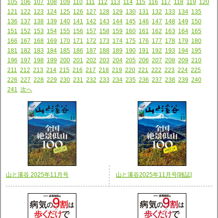
105
106
107
108
109
110
111
112
113
114
115
116
117
118
119
120
121
122
123
124
125
126
127
128
129
130
131
132
133
134
135
136
137
138
139
140
141
142
143
144
145
146
147
148
149
150
151
152
153
154
155
156
157
158
159
160
161
162
163
164
165
166
167
168
169
170
171
172
173
174
175
176
177
178
179
180
181
182
183
184
185
186
187
188
189
190
191
192
193
194
195
196
197
198
199
200
201
202
203
204
205
206
207
208
209
210
211
212
213
214
215
216
217
218
219
220
221
222
223
224
225
226
227
228
229
230
231
232
233
234
235
236
237
238
239
240
241
次へ
山と溪谷 2025年11月号
山と溪谷2025年11月号[雑誌]