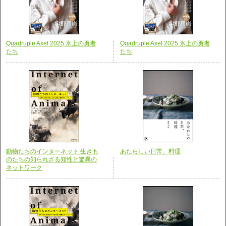
Quadruple Axel 2025 氷上の勇者
Quadruple Axel 2025 氷上の勇者
たち
たち
動物たちのインターネット 生きも
あたらしい日常、料理
のたちの知られざる知性と驚異の
ネットワーク