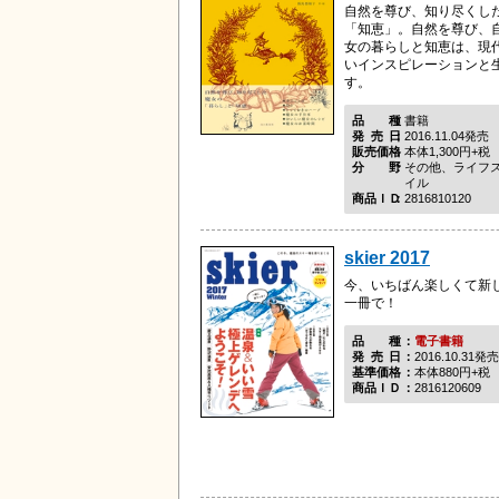
自然を尊び、知り尽くし
「知恵」。自然を尊び、
女の暮らしと知恵は、現
いインスピレーションと
す。
品種
書籍
発売日
2016.11.04発売
販売価格
本体1,300円+税
分野
その他、ライフ
イル
商品ＩＤ
2816810120
skier 2017
今、いちばん楽しくて新
一冊で！
品種
電子書籍
発売日
2016.10.31発売
基準価格
本体880円+税
商品ＩＤ
2816120609