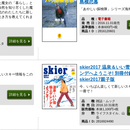
島横恋慕
た魔女の「暮らし」と
自然を知り尽くした魔
「あやしい探検隊」シリーズ海
代のわたしたちに新し
生き方を教えてくれま
品種
電子書籍
発売日
2016.11.01発売
基準価格
本体600円+税
商品ＩＤ
2816120601
詳細を見る
スタ
skier2017 温泉＆いい
ンデへようこそ! 別冊付
しいスキー情報をこの
skier2017親子版
今、いちばん楽しくて新しいス
一冊で！
詳細を見る
品種
雑誌・ムック
発売日
2016.10.31発売
販売価格
本体1,100円+税
分野
ライフスタイル、山
岳
商品ＩＤ
2816924490