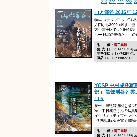
219
220
221
222
2
山と溪谷 2016年 1
特集:ステップアップ”本
入門から3000m峰まで
方※電子版では別冊付録「
ダー 極北の動物たち」の
品種
電子書籍
発売日
2016.11.15発売
基準価格
本体762円+税
商品ＩＤ
2816955417
YCSP 中村成勝写
部」 黒部渓谷と雲
山々
長年、黑邉源流域を撮り
家・中村成勝さんの写真
イクリエィティブセレク
ド印刷出版版を電子書籍
品種
電子書籍
発売日
2016.11.11発売