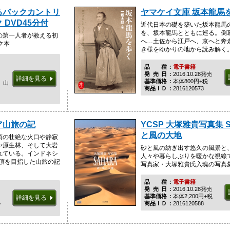
るバックカントリ
ヤマケイ文庫 坂本龍馬
DVD45分付
近代日本の礎を築いた坂本龍馬
を、坂本龍馬とともに巡る。倒
の第一人者が教える初
へ…土佐から江戸へ、京へと奔
ク本
き様をゆかりの地から読み解く
品種
電子書籍
発売日
2016.10.28発売
詳細を見る
基準価格
本体800円+税
、山
商品ＩＤ
2816120573
ア山旅の記
YCSP 大塚雅貴写真集 S
と風の大地
頂の壮絶な火口や静寂
や原生林、そして大岩
砂と風の紡ぎ出す悠久の風景と
れている。インドネシ
人々や暮らしぶりを暖かな視線
登頂を目指した山旅の記
写真家・大塚雅貴氏入魂の写真
品種
電子書籍
発売日
2016.10.28発売
基準価格
本体2,200円+税
詳細を見る
税
商品ＩＤ
2816120588