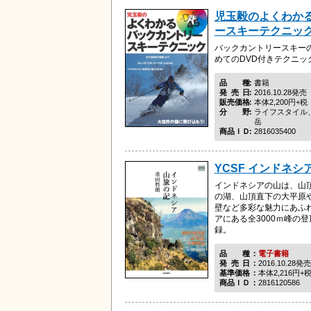
児玉毅のよくわか
ースキーテクニック 
バックカントリースキー
めてのDVD付きテクニッ
品種
書籍
発売日
2016.10.28発売
販売価格
本体2,200円+税
分野
ライフスタイル
岳
商品ＩＤ
2816035400
YCSF インドネシ
インドネシアの山は、山
の湖、山頂直下の大平原
壁など多彩な魅力にあふ
アにある全3000ｍ峰の
録。
品種
電子書籍
発売日
2016.10.28発売
基準価格
本体2,216円+
商品ＩＤ
2816120586