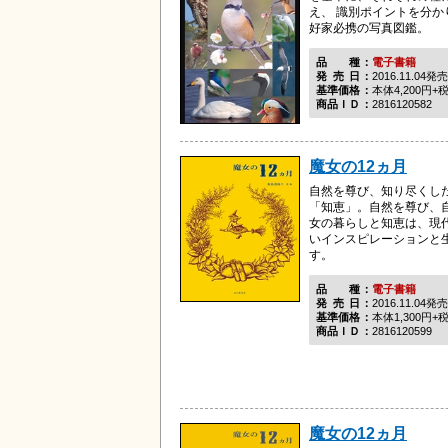
え、 識別ポイントを分
好家必携の写真図鑑。
品種
電子書籍
発売日
2016.11.04発売
基準価格
本体4,200円+
商品ＩＤ
2816120582
魔女の12ヵ月
自然を尊び、知り尽くし
「知恵」。自然を尊び、
女の暮らしと知恵は、現
いインスピレーションと
す。
品種
電子書籍
発売日
2016.11.04発売
基準価格
本体1,300円+
商品ＩＤ
2816120599
魔女の12ヵ月