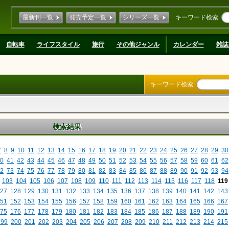
最新刊一覧
発売予定一覧
シリーズ一覧
キーワード検索
自転車
ライフスタイル
旅行
その他ジャンル
カレンダー
雑誌
キーワード検索
検索結果
7
8
9
10
11
12
13
14
15
16
17
18
19
20
21
22
23
24
25
26
27
28
29
30
0
41
42
43
44
45
46
47
48
49
50
51
52
53
54
55
56
57
58
59
60
61
62
2
73
74
75
76
77
78
79
80
81
82
83
84
85
86
87
88
89
90
91
92
93
94
103
104
105
106
107
108
109
110
111
112
113
114
115
116
117
118
119
27
128
129
130
131
132
133
134
135
136
137
138
139
140
141
142
143
51
152
153
154
155
156
157
158
159
160
161
162
163
164
165
166
167
75
176
177
178
179
180
181
182
183
184
185
186
187
188
189
190
191
199
200
201
202
203
204
205
206
207
208
209
210
211
212
213
214
215