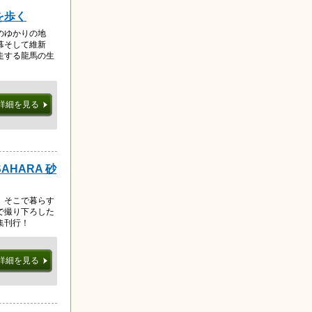
を歩く
のゆかりの地
幕そして維新
走する龍馬の生
。
詳細を見る
AHARA 砂
、そこで暮らす
で撮り下ろした
集刊行！
詳細を見る