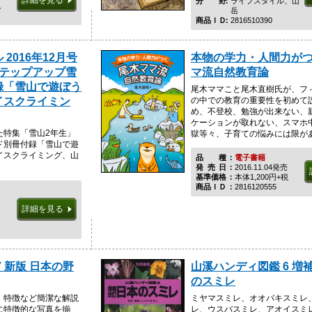
詳細を見る
分野
ライフスタイル、山
税
岳
商品ＩＤ
2816510390
2016年12月号
本物の学力・人間力がつ
ステップアップ雪
マ流自然教育論
録「雪山で遊ぼう
尾木ママこと尾木直樹氏が、フ
イスクライミン
の中での教育の重要性を初めて
め、不登校、勉強が出来ない、
ケーションが取れない、スマホ
た特集「雪山2年生」
獄等々、子育ての悩みには限があり
ド別冊付録「雪山で遊
イスクライミング、山
品種
電子書籍
発売日
2016.11.04発売
基準価格
本体1,200円+税
商品ＩＤ
2816120555
詳細を見る
 新版 日本の野
山溪ハンディ図鑑 6 増
のスミレ
、特徴など簡潔な解説
ミヤマスミレ、オオバキスミレ
に特徴的な写真を揃
レ、ウスバスミレ、アオイスミ