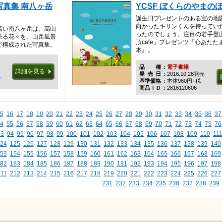
写真集 南八ヶ岳
YCSF ぼくらのやまの
誕生日プレゼントのある宝の地
向かったキリンくんを待ってい
高い南八ヶ岳は、高山
ったのでしょう。注目の若手登
誇る花々を、山岳風景
頂cafe」プレゼンツ『心あたた
で構成された写真集。
本』。
品種
電子書籍
詳細を見る
発売日
2016.10.28発売
税
基準価格
本体960円+税
商品ＩＤ
2816120606
5
16
17
18
19
20
21
22
23
24
25
26
27
28
29
30
31
32
33
34
35
36
37
4
55
56
57
58
59
60
61
62
63
64
65
66
67
68
69
70
71
72
73
74
75
76
93
94
95
96
97
98
99
100
101
102
103
104
105
106
107
108
109
110
11
24
125
126
127
128
129
130
131
132
133
134
135
136
137
138
139
140
53
154
155
156
157
158
159
160
161
162
163
164
165
166
167
168
169
82
183
184
185
186
187
188
189
190
191
192
193
194
195
196
197
198
211
212
213
214
215
216
217
218
219
220
221
222
223
224
225
226
227
231
232
233
234
235
236
237
238
239