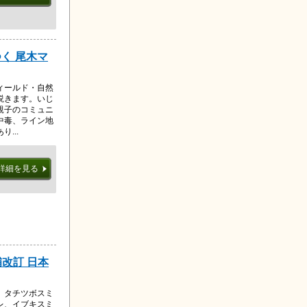
く 尾木マ
ィールド・自然
説きます。いじ
親子のコミュニ
中毒、ライン地
...
詳細を見る
補改訂 日本
、タチツボスミ
レ、イブキスミ