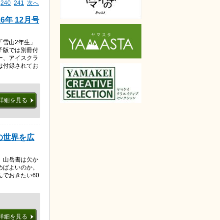
240
241
次へ
6年 12月号
「雪山2年生」
子版では別冊付
ー、アイスクラ
は付録されてお
詳細を見る
の世界を広
、山岳書は欠か
めばよいのか。
でおきたい60
詳細を見る