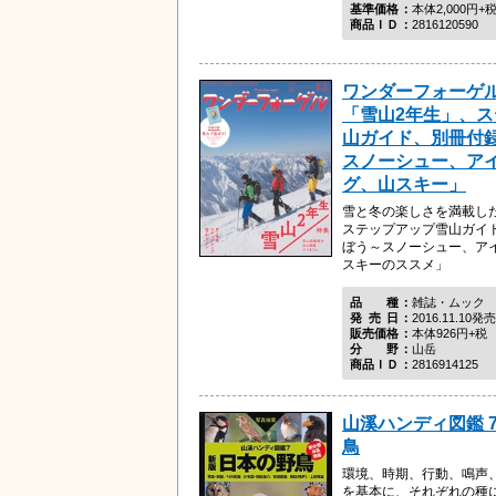
基準価格
本体2,000円+
商品ＩＤ
2816120590
ワンダーフォーゲル 
「雪山2年生」、
山ガイド、別冊付
スノーシュー、ア
グ、山スキー」
雪と冬の楽しさを満載し
ステップアップ雪山ガイ
ぼう～スノーシュー、ア
スキーのススメ」
品種
雑誌・ムック
発売日
2016.11.10発売
販売価格
本体926円+税
分野
山岳
商品ＩＤ
2816914125
山溪ハンディ図鑑 7
鳥
環境、時期、行動、鳴声
を基本に、それぞれの種