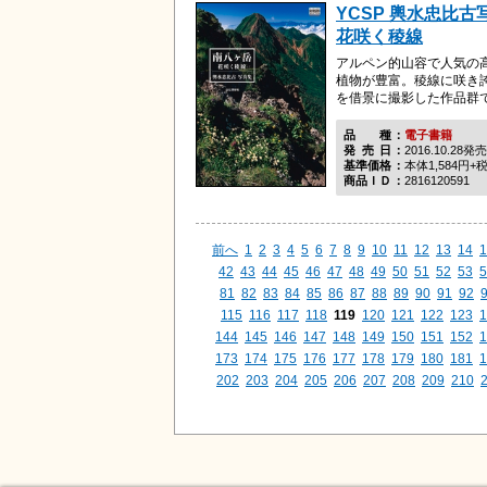
YCSP 輿水忠比古
花咲く稜線
アルペン的山容で人気の
植物が豊富。稜線に咲き
を借景に撮影した作品群
品種
電子書籍
発売日
2016.10.28発売
基準価格
本体1,584円+
商品ＩＤ
2816120591
前へ
1
2
3
4
5
6
7
8
9
10
11
12
13
14
1
42
43
44
45
46
47
48
49
50
51
52
53
5
81
82
83
84
85
86
87
88
89
90
91
92
115
116
117
118
119
120
121
122
123
1
144
145
146
147
148
149
150
151
152
1
173
174
175
176
177
178
179
180
181
1
202
203
204
205
206
207
208
209
210