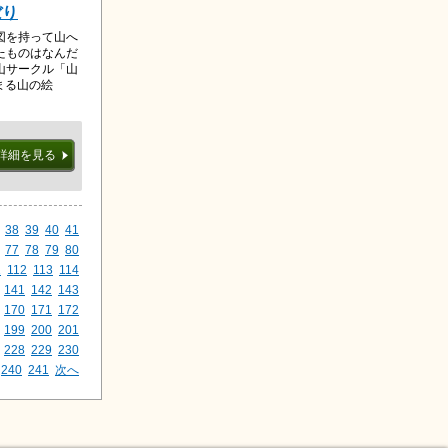
ぼり
図を持って山へ
たものはなんだ
山サークル「山
まる山の絵
詳細を見る
38
39
40
41
77
78
79
80
1
112
113
114
141
142
143
170
171
172
199
200
201
228
229
230
240
241
次へ