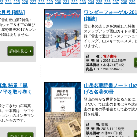
23
224
225
226
227
228
229
230
231
232
233
234
235
236
237
238
239
2月号 [雑誌]
ワンダーフォーゲル 201
[雑誌]
格”雪山登山第2特集：
雪山ウェア＆ギアの選び
雪と冬の楽しさを満載した特集
星野道夫2017カレン
ステップアップ雪山ガイド※電
付録はありません。
録「雪山で遊ぼう～スノーシュ
イミング、山スキーのススメ」
りません。
詳細を見る
品種
電子書籍
発売日
2016.11.15発売
基準価格
本体741円+税
商品ＩＤ
2816958475
真集 秘景「黒
山岳名著読書ノート 山
ノ平を取り巻く
げる名著60冊
登山の豊かな世界を知るために
せない。では山の名著は何を読
続けてきた山岳写真
山の名著の手引書として必ず読ん
集。※本書は「ヤマケ
冊を厳選。
ション」のオンデマン
化したものです。
品種
書籍
発売日
2016.11.11発売
販売価格
本体880円+税