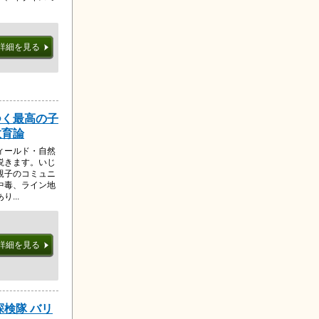
詳細を見る
つく最高の子
教育論
ィールド・自然
説きます。いじ
親子のコミュニ
中毒、ライン地
...
詳細を見る
探検隊 バリ