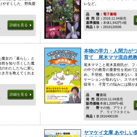
かりやすくした、野鳥愛
レなど。
品種
電子書籍
発売日
2016.11.04発売
基準価格
本体1,942円+税
詳細を見る
商品ＩＤ
2816120596
税
本物の学力・人間力が
育て 尾木ママ流自然
た魔女の「暮らし」と
自然を知り尽くした魔
尾木ママこと尾木直樹氏が、フ
代のわたしたちに新し
の中での教育の重要性を初めて
生き方を教えてくれま
め、不登校、勉強が出来ない、
ケーションが取れない、スマホ
獄等々、子育ての悩みには限があり
詳細を見る
品種
書籍
税
発売日
2016.11.04発売
販売価格
本体1,200円+税
分野
その他、アウトド
ア、ライフスタイル
商品ＩＤ
2816490190
ヤマケイ文庫 あやしい