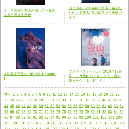
山と溪谷 2014年12月号 自分た
タープの張り方火の熾し方－私の
ちの力で登る! 雪の南八ヶ岳攻略ガ
道具と野外生活術
イド
ワンダーフォーゲル 2014年12月
本間晶子写真集 RISHIRI Episode-
号 Ｉ ❤雪山ハイキング！ 雪が
1
降ったら、山へ行こう。
前へ
1
2
3
4
5
6
7
8
9
10
11
12
13
14
15
16
17
18
19
20
21
22
23
24
25
26
27
28
29
30
31
32
33
34
35
36
37
38
39
40
41
42
43
44
45
46
47
48
49
50
51
52
53
54
55
56
57
58
59
60
61
62
63
64
65
66
67
68
69
70
71
72
73
74
75
76
77
78
79
80
81
82
83
84
85
86
87
88
89
90
91
92
93
94
95
96
97
98
99
100
101
102
103
104
105
106
107
108
109
110
111
112
113
114
115
116
117
118
119
120
121
122
123
124
125
126
127
128
129
130
131
132
133
134
135