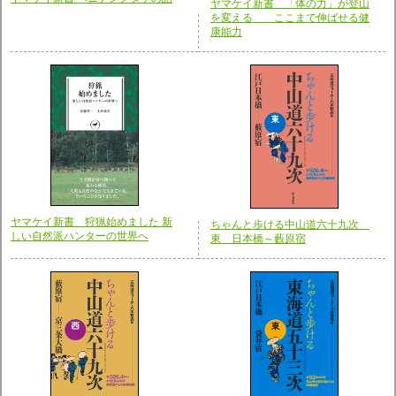
ヤマケイ新書 「体の力」が登山
を変える ここまで伸ばせる健
康能力
ヤマケイ新書 狩猟始めました 新
ちゃんと歩ける中山道六十九次
しい自然派ハンターの世界へ
東 日本橋～藪原宿