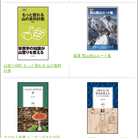
厳選 雪山登山ルート集
山登りABC もっと登れる 山の食料
計画
ヤマケイ新書 ベニテングタケの話