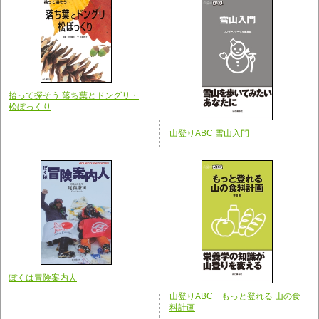
拾って探そう 落ち葉とドングリ・
松ぼっくり
山登りABC 雪山入門
ぼくは冒険案内人
山登りABC もっと登れる 山の食
料計画