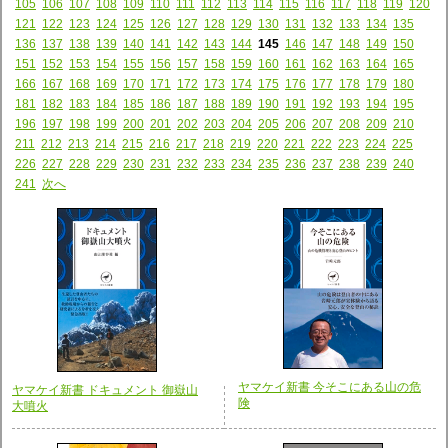
105
106
107
108
109
110
111
112
113
114
115
116
117
118
119
120
121
122
123
124
125
126
127
128
129
130
131
132
133
134
135
136
137
138
139
140
141
142
143
144
145
146
147
148
149
150
151
152
153
154
155
156
157
158
159
160
161
162
163
164
165
166
167
168
169
170
171
172
173
174
175
176
177
178
179
180
181
182
183
184
185
186
187
188
189
190
191
192
193
194
195
196
197
198
199
200
201
202
203
204
205
206
207
208
209
210
211
212
213
214
215
216
217
218
219
220
221
222
223
224
225
226
227
228
229
230
231
232
233
234
235
236
237
238
239
240
241
次へ
ヤマケイ新書 今そこにある山の危
ヤマケイ新書 ドキュメント 御嶽山
険
大噴火