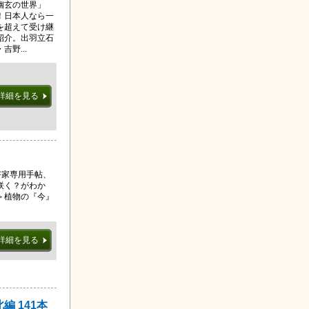
幽玄の世界」
！日本人なら一
を超えて受け継
紹介。出羽立石
野...
詳細を見る
好家専用手帖、
咲く？がわか
＞植物の『今』
詳細を見る
編 141本