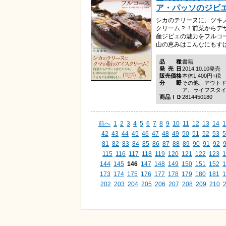
ア・パッソのジビ
シカのテリーヌに、ツキ
クリーム？！前菜からデ
産ジビエの魅力をフルコ
山の恵みはこんなにもす
品種
書籍
発売日
2014.10.10発売
販売価格
本体1,400円+税
分野
その他、アウト
ア、ライフスタ
商品ＩＤ
2814450180
前へ
1
2
3
4
5
6
7
8
9
10
11
12
13
14
1
42
43
44
45
46
47
48
49
50
51
52
53
5
81
82
83
84
85
86
87
88
89
90
91
92
115
116
117
118
119
120
121
122
123
1
144
145
146
147
148
149
150
151
152
1
173
174
175
176
177
178
179
180
181
1
202
203
204
205
206
207
208
209
210