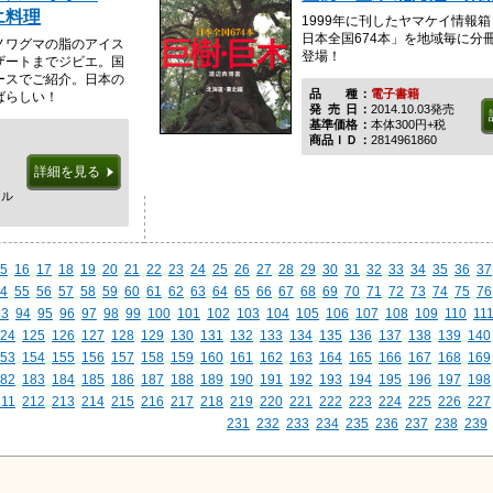
エ料理
1999年に刊したヤマケイ情
日本全国674本」を地域毎に分
ノワグマの脂のアイス
登場！
ザートまでジビエ。国
ースでご紹介。日本の
品種
電子書籍
ばらしい！
発売日
2014.10.03発売
基準価格
本体300円+税
商品ＩＤ
2814961860
詳細を見る
ド
イル
5
16
17
18
19
20
21
22
23
24
25
26
27
28
29
30
31
32
33
34
35
36
37
4
55
56
57
58
59
60
61
62
63
64
65
66
67
68
69
70
71
72
73
74
75
76
93
94
95
96
97
98
99
100
101
102
103
104
105
106
107
108
109
110
11
24
125
126
127
128
129
130
131
132
133
134
135
136
137
138
139
140
53
154
155
156
157
158
159
160
161
162
163
164
165
166
167
168
169
82
183
184
185
186
187
188
189
190
191
192
193
194
195
196
197
198
211
212
213
214
215
216
217
218
219
220
221
222
223
224
225
226
227
231
232
233
234
235
236
237
238
239