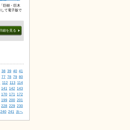
報箱「巨樹・巨木
冊して電子版で
詳細を見る
38
39
40
41
77
78
79
80
1
112
113
114
141
142
143
170
171
172
199
200
201
228
229
230
240
241
次へ