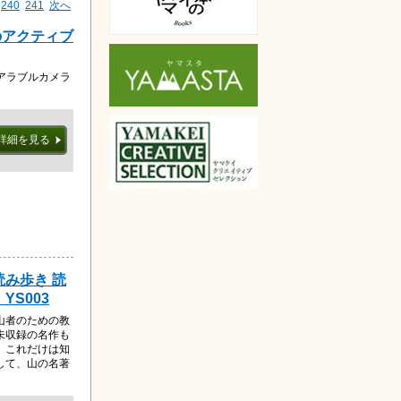
240
241
次へ
のアクティブ
アラブルカメラ
詳細を見る
読み歩き 読
S003
山者のための教
未収録の名作も
、これだけは知
して、山の名著