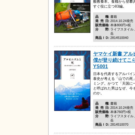
般教養本。食糧から登攀
すぐ役に立つ83編。
品種
書籍
発売日
2014.10.24発売
販売価格
本体800円+税
分野
ライフスタイル
岳
商品ＩＤ
2814510040
ヤマケイ新書 ア
僕が登り続けてこ
YS001
日本を代表するアルパイ
泰史が考える「山での死
ミング。かつて「天国に
と呼ばれた男はなぜ、今
のか。
品種
書籍
発売日
2014.10.24発売
販売価格
本体760円+税
分野
ライフスタイル
岳
商品ＩＤ
2814510070