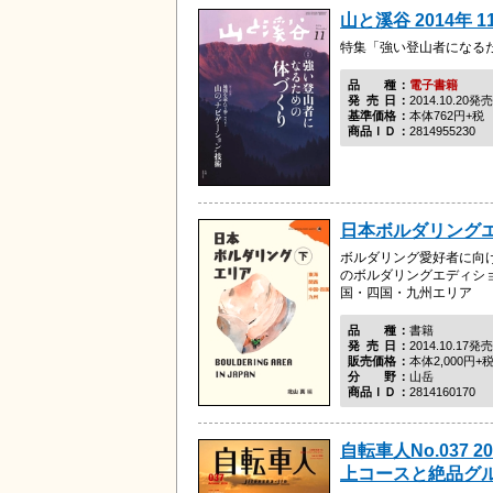
山と溪谷 2014年 1
特集「強い登山者になる
品種
電子書籍
発売日
2014.10.20発売
基準価格
本体762円+税
商品ＩＤ
2814955230
日本ボルダリング
ボルダリング愛好者に向け
のボルダリングエディシ
国・四国・九州エリア
品種
書籍
発売日
2014.10.17発売
販売価格
本体2,000円+
分野
山岳
商品ＩＤ
2814160170
自転車人No.037 2
上コースと絶品グ