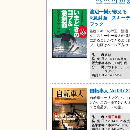
219
220
221
222
2
渡辺一樹が教える
&急斜面 スキーテ
ブック
基礎スキーの帝王 渡辺一
ク。スキーヤー最大の悩
に滑ることができるよう
プル動画はページ下方の
品種
書籍
発売日
2014.11.07発売
販売価格
本体1,800円+税
分野
アウトドア、ラ
スタイル
商品ＩＤ
2814035290
自転車人 No.037 2
自転車ツーリングについ
とが、この一冊で分かり
スと絶品グルメの旅」
品種
電子書籍
発売日
2014.10.25発売
基準価格
本体952円+税
商品ＩＤ
2814120255