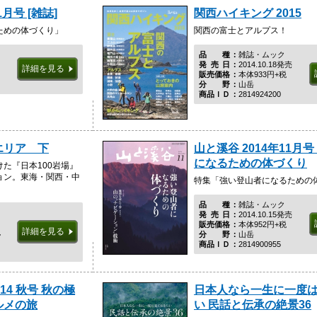
1月号 [雑誌]
関西ハイキング 2015
ための体づくり」
関西の富士とアルプス！
品種
雑誌・ムック
発売日
2014.10.18発売
詳細を見る
販売価格
本体933円+税
分野
山岳
商品ＩＤ
2814924200
エリア 下
山と溪谷 2014年11月
になるための体づくり
た『日本100岩場』
ョン。東海・関西・中
特集「強い登山者になるための
品種
雑誌・ムック
発売日
2014.10.15発売
販売価格
本体952円+税
詳細を見る
税
分野
山岳
商品ＩＤ
2814900955
014 秋号 秋の極
日本人なら一生に一度
ルメの旅
い 民話と伝承の絶景36