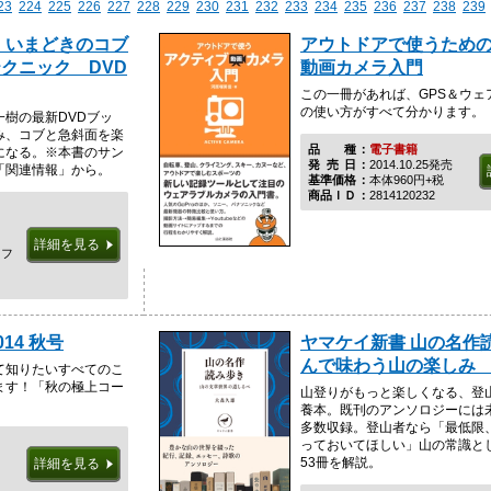
23
224
225
226
227
228
229
230
231
232
233
234
235
236
237
238
239
 いまどきのコブ
アウトドアで使うため
クニック DVD
動画カメラ入門
この一冊があれば、GPS＆ウェ
の使い方がすべて分かります。
樹の最新DVDブッ
み、コブと急斜面を楽
品種
電子書籍
になる。※本書のサン
発売日
2014.10.25発売
「関連情報」から。
基準価格
本体960円+税
商品ＩＤ
2814120232
詳細を見る
イフ
014 秋号
ヤマケイ新書 山の名作
んで味わう山の楽しみ Y
て知りたいすべてのこ
ます！「秋の極上コー
山登りがもっと楽しくなる、登
養本。既刊のアンソロジーには
多数収録。登山者なら「最低限
っておいてほしい」山の常識と
53冊を解説。
詳細を見る