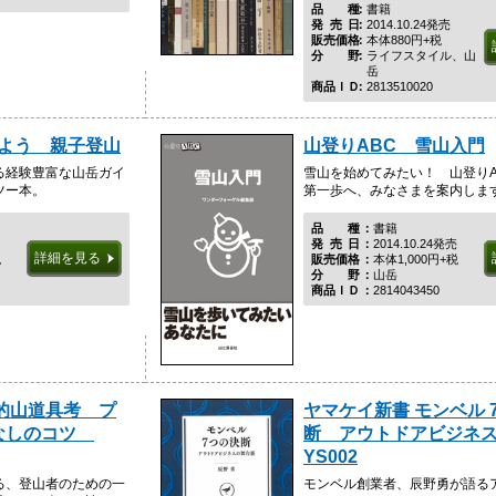
品種
書籍
発売日
2014.10.24発売
販売価格
本体880円+税
分野
ライフスタイル、山
岳
商品ＩＤ
2813510020
めよう 親子登山
山登りABC 雪山入門
る経験豊富な山岳ガイ
雪山を始めてみたい！ 山登りA
ツー本。
第一歩へ、みなさまを案内しま
品種
書籍
発売日
2014.10.24発売
詳細を見る
税
販売価格
本体1,000円+税
分野
山岳
商品ＩＤ
2814043450
的山道具考 プ
ヤマケイ新書 モンベル 
なしのコツ
断 アウトドアビジネ
YS002
る、登山者のための一
モンベル創業者、辰野勇が語る