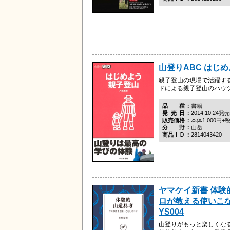
山登りABC はじ
親子登山の現場で活躍す
ドによる親子登山のハウ
品種
書籍
発売日
2014.10.24発売
販売価格
本体1,000円+
分野
山岳
商品ＩＤ
2814043420
ヤマケイ新書 体験
ロが教える使いこ
YS004
山登りがもっと楽しくな