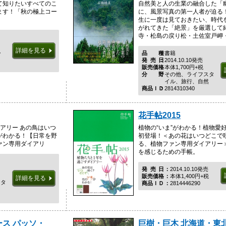
て知りたいすべてのこ
自然美と人の生業の融合した「
ます！「秋の極上コー
に、風景写真の第一人者が迫る
生に一度は見ておきたい、時代
がれてきた「絶景」を厳選して
寺・松島の戻り松・土佐室戸岬・吉
詳細を見る
税
品種
書籍
発売日
2014.10.10発売
販売価格
本体1,700円+税
分野
その他、ライフスタ
イル、旅行、自然
商品ＩＤ
2814310340
花手帖2015
アリー あの鳥はいつ
植物の“いま”がわかる！植物愛
がわかる！【日常を野
初登場！＜あの花はいつどこで
ァン専用ダイアリ
る、植物ファン専用ダイアリー
を感じるための手帳。
発売日
2014.10.10発売
販売価格
本体1,400円+税
詳細を見る
スタ
商品ＩＤ
2814446290
ス パッソ・
巨樹・巨木 北海道・東北