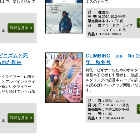
具まで、楽しく読めて
ネスのすべて。
品種
書籍
発売日
2014.10.24発売
販売価格
本体760円+税
分野
アウトドア、ライフ
詳細を見る
スタイル、山岳
、山
商品ＩＤ
2814510060
ルピニズムと死
CLIMBING joy No.1
られた理由
年 秋冬号
特集：ビギナーのためのボル
超基本初心者も中級者も、確認
ンクライマー、山野井
ルダリングの超基本ムーブを詳
」とアルパインクライ
を読めばレベルアップ間違いな
一番近いクライマー」
す。
も登り続けていられる
品種
雑誌・ムック
発売日
2014.10.22発売
販売価格
本体1,000円+税
分野
山岳
詳細を見る
商品ＩＤ
2814924170
、山