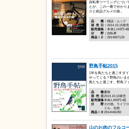
自転車ツーリングについ
とが、この一冊で分かり
スと絶品グルメの旅」
品種
雑誌・ムック
発売日
2014.10.15発売
販売価格
本体1,143円+
分野
自転車
商品ＩＤ
2814907129
野鳥手帖2015
1年を鳥たちと過ごすダイ
やってくる？野鳥のいま
鳥たちと過ごす。野鳥フ
品種
書籍
発売日
2014.10.10発売
販売価格
本体1,400円+税
分野
その他、ライフ
イル、自然
商品ＩＤ
2814446280
山のお肉のフルコー