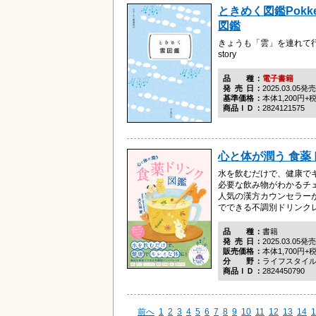
ときめく図鑑Pokk
図鑑
きょうも「雲」を連れて
story
品種
電子書籍
発売日
2025.03.05発売
基準価格
本体1,200円+
商品ＩＤ
2824121575
心と体が潤う 食薬
水を飲むだけで、健康で
必要な飲み物がわかるチ
人気の漢方カウンセラー
でできる不調別ドリンク
品種
書籍
発売日
2025.03.05発売
販売価格
本体1,700円+
分野
ライフスタイ
商品ＩＤ
2824450790
前へ
1
2
3
4
5
6
7
8
9
10
11
12
13
14
1