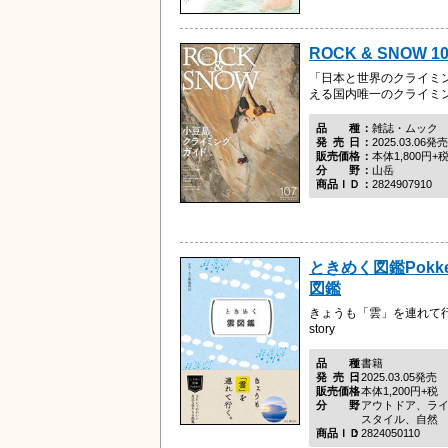
ROCK & SNOW 1
「日本と世界のクライミ
える国内唯一のクライミ
品種
雑誌・ムック
発売日
2025.03.06発売
販売価格
本体1,800円+
分野
山岳
商品ＩＤ
2824907910
ときめく図鑑Pokk
図鑑
きょうも「雲」を連れて
story
品種
書籍
発売日
2025.03.05発売
販売価格
本体1,200円+税
分野
アウトドア、ラ
スタイル、自然
商品ＩＤ
2824050110