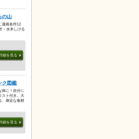
るの山
漫画名作12
才・水木しげる
詳細を見る
ンク図鑑
な体に！自分に
リスト付き。大
る、身近な食材
詳細を見る