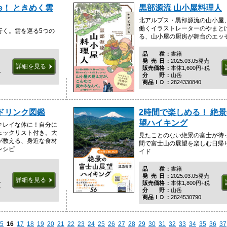
e！ ときめく雲
黒部源流 山小屋料理人
北アルプス・黒部源流の山小屋
働くイラストレーターのやまと
行く。雲を巡る5つの
る、山小屋の厨房が舞台のエッ
品種
書籍
発売日
2025.03.05発売
詳細を見る
販売価格
本体1,600円+税
税
分野
山岳
商品ＩＤ
2824330840
ドリンク図鑑
2時間で楽しめる！ 絶
望ハイキング
キレイな体に！自分に
ェックリスト付き。大
見たことのない絶景の富士が待
が教える、身近な食材
間で富士山の展望を楽しむ日帰
レシピ
イド
品種
書籍
発売日
2025.03.05発売
詳細を見る
税
販売価格
本体1,800円+税
ル
分野
山岳
商品ＩＤ
2824530790
5
16
17
18
19
20
21
22
23
24
25
26
27
28
29
30
31
32
33
34
35
36
37