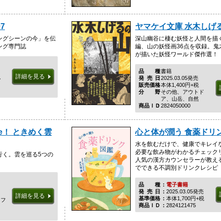
07
ヤマケイ文庫 水木しげ
ングシーンの今」を伝
深山幽谷に棲む妖怪と人間を描く
ング専門誌
編、山の妖怪画36点を収録。鬼
が描いた妖怪ワールド傑作選！
品種
書籍
詳細を見る
税
発売日
2025.03.05発売
販売価格
本体1,400円+税
分野
その他、アウトド
ア、山岳、自然
商品ＩＤ
2824050000
e！ ときめく雲
心と体が潤う 食薬ドリ
水を飲むだけで、健康でキレイ
必要な飲み物がわかるチェック
行く。雲を巡る5つの
人気の漢方カウンセラーが教え
でできる不調別ドリンクレシピ
品種
電子書籍
発売日
2025.03.05発売
詳細を見る
基準価格
本体1,700円+税
イフ
商品ＩＤ
2824121475