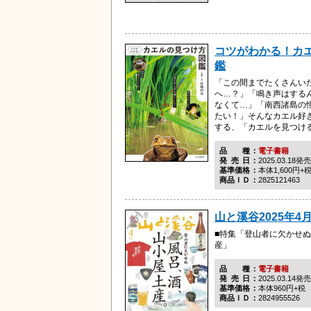
コツがわかる！カ
鑑
「この間までたくさんい
へ…？」「鳴き声はする
なくて…」「南西諸島の
たい！」そんなカエル好
する、「カエルを見つける
品種
電子書籍
発売日
2025.03.18発売
基準価格
本体1,600円+
商品ＩＤ
2825121463
山と溪谷2025年4月
■特集「登山者に欠かせぬ
産」
品種
電子書籍
発売日
2025.03.14発売
基準価格
本体960円+税
商品ＩＤ
2824955526