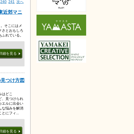
240
241
次へ
関東近郊マニ
と。そこにはメ
クさとおもしろ
あふれている。
詳細を見る
の見つけ方図
ルはどこ
ど、見つけられ
カエルに出会い
んな悩みを解消
にフィ...
詳細を見る