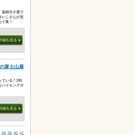
、薬師沢小屋で
けいこさんが送
セイ集！
詳細を見る
景の富士山展
っている！2時
りハイキングガ
詳細を見る
38
39
40
41