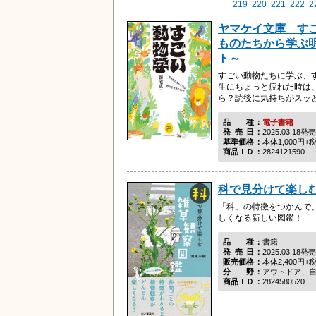
219
220
221
222
2
ヤマケイ文庫 す
ものたちから学ぶ
ト～
すごい動物たちに学ぶ、
生にちょっと疲れた時は
ら？読後に気持ちがスッ
品種
電子書籍
発売日
2025.03.18発売
基準価格
本体1,000円+
商品ＩＤ
2824121590
科で見分けて楽しむ
「科」の特徴をつかんで
しくなる新しい図鑑！
品種
書籍
発売日
2025.03.18発売
販売価格
本体2,400円+
分野
アウトドア、
商品ＩＤ
2824580520