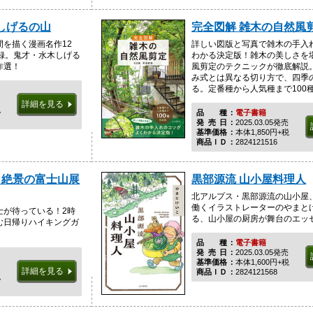
しげるの山
完全図解 雑木の自然風
を描く漫画名作12
詳しい図版と写真で雑木の手入
録。鬼才・水木しげる
わかる決定版！雑木の美しさを
作選！
風剪定のテクニックが徹底解説
み式とは異なる切り方で、四季
る。定番種から人気種まで100種.
詳細を見る
税
品種
電子書籍
発売日
2025.03.05発売
基準価格
本体1,850円+税
商品ＩＤ
2824121516
 絶景の富士山展
黒部源流 山小屋料理人
北アルプス・黒部源流の山小屋
働くイラストレーターのやまと
士が待っている！2時
る、山小屋の厨房が舞台のエッ
む日帰りハイキングガ
品種
電子書籍
発売日
2025.03.05発売
基準価格
本体1,600円+税
詳細を見る
商品ＩＤ
2824121568
税