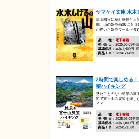
ヤマケイ文庫 水木
深山幽谷に棲む妖怪と人間
編、山の妖怪画36点を収
が描いた妖怪ワールド傑
品種
電子書籍
発売日
2025.03.05発売
基準価格
本体1,400円+
商品ＩＤ
2824121499
2時間で楽しめる！
望ハイキング
見たことのない絶景の富
間で富士山の展望を楽し
イド
品種
電子書籍
発売日
2025.03.05発売
基準価格
本体1,800円+
商品ＩＤ
2824121560