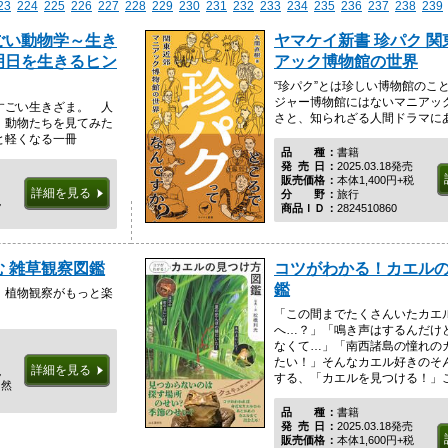
23
224
225
226
227
228
229
230
231
232
233
234
235
236
237
238
239
ごい動物学～生き
ヤマケイ新書 珍パク 
明日を生きるヒン
アック博物館の世界
“珍パク”とは珍しい博物館のこ
ジャー博物館にはないマニアッ
すごい生きざま。 人
さと、知られざる人間ドラマに
、動物たちを見てみた
と軽くなる一冊
品種
書籍
発売日
2025.03.18発売
販売価格
本体1,400円+税
詳細を見る
分野
旅行
税
商品ＩＤ
2824510860
 雑草観察図鑑
コツがわかる！カエル
鑑
、植物観察がもっと楽
「この間までたくさんいたカエ
へ…？」「鳴き声はするんだけ
なくて…」「南西諸島の憧れの
たい！」そんなカエル好きのそ
詳細を見る
税
する、「カエルを見つける！」こと
自然
品種
書籍
発売日
2025.03.18発売
販売価格
本体1,600円+税