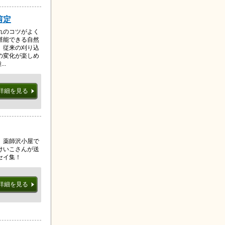
剪定
れのコツがよく
堪能できる自然
。従来の刈り込
の変化が楽しめ
..
詳細を見る
、薬師沢小屋で
けいこさんが送
セイ集！
詳細を見る