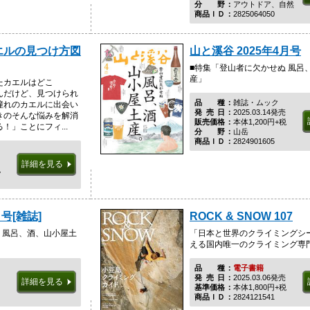
分野
アウトドア、自然
商品ＩＤ
2825064050
エルの見つけ方図
山と溪谷 2025年4月号
■特集「登山者に欠かせぬ 風呂
産」
たカエルはどこ
んだけど、見つけられ
品種
雑誌・ムック
憧れのカエルに出会い
発売日
2025.03.14発売
きのそんな悩みを解消
販売価格
本体1,200円+税
！」ことにフィ...
分野
山岳
商品ＩＤ
2824901605
詳細を見る
税
号[雑誌]
ROCK & SNOW 107
 風呂、酒、山小屋土
「日本と世界のクライミングシ
える国内唯一のクライミング専
品種
電子書籍
発売日
2025.03.06発売
詳細を見る
基準価格
本体1,800円+税
商品ＩＤ
2824121541