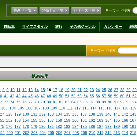
最新刊一覧
発売予定一覧
シリーズ一覧
キーワード検索
自転車
ライフスタイル
旅行
その他ジャンル
カレンダー
雑誌
キーワード検索
検索結果
7
8
9
10
11
12
13
14
15
16
17
18
19
20
21
22
23
24
25
26
27
28
29
30
0
41
42
43
44
45
46
47
48
49
50
51
52
53
54
55
56
57
58
59
60
61
62
2
73
74
75
76
77
78
79
80
81
82
83
84
85
86
87
88
89
90
91
92
93
94
103
104
105
106
107
108
109
110
111
112
113
114
115
116
117
118
119
27
128
129
130
131
132
133
134
135
136
137
138
139
140
141
142
143
51
152
153
154
155
156
157
158
159
160
161
162
163
164
165
166
167
75
176
177
178
179
180
181
182
183
184
185
186
187
188
189
190
191
199
200
201
202
203
204
205
206
207
208
209
210
211
212
213
214
215