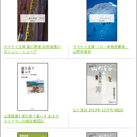
ヤマケイ文庫 森の聖者 自然保護の
ヤマケイ文庫 ソロ―単独登攀者・
父ジュン・ミューア
山野井泰史
山と溪谷 2013年 12月号 [雑誌]
山溪叢書3 屋久島で暮らす あるサ
ラリーマンの移住奮闘記