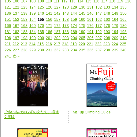
105
106
107
108
109
110
111
112
113
114
115
116
117
118
119
120
121
122
123
124
125
126
127
128
129
130
131
132
133
134
135
136
137
138
139
140
141
142
143
144
145
146
147
148
149
150
151
152
153
154
155
156
157
158
159
160
161
162
163
164
165
166
167
168
169
170
171
172
173
174
175
176
177
178
179
180
181
182
183
184
185
186
187
188
189
190
191
192
193
194
195
196
197
198
199
200
201
202
203
204
205
206
207
208
209
210
211
212
213
214
215
216
217
218
219
220
221
222
223
224
225
226
227
228
229
230
231
232
233
234
235
236
237
238
239
240
241
次へ
『怖いもの知らずの女たち』増補
Mt.Fuji Climbing Guide
文庫版