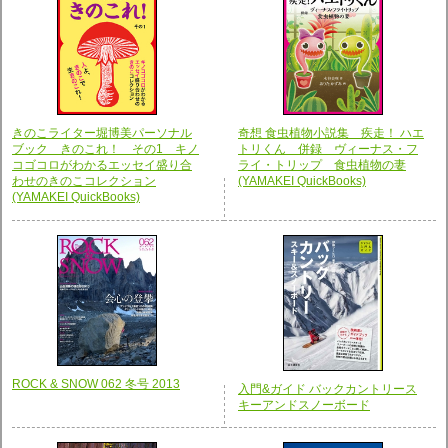
奇想 食虫植物小説集 疾走！ ハエ
きのこライター堀博美パーソナル
トリくん 併録 ヴィーナス・フ
ブック きのこれ！ その1 キノ
ライ・トリップ 食虫植物の妻
コゴコロがわかるエッセイ盛り合
(YAMAKEI QuickBooks)
わせのきのこコレクション
(YAMAKEI QuickBooks)
ROCK & SNOW 062 冬号 2013
入門&ガイド バックカントリース
キーアンドスノーボード