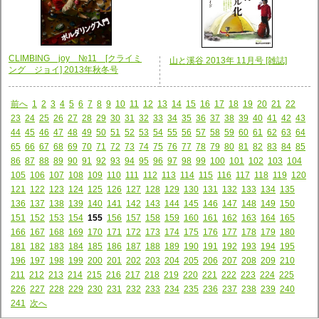
CLIMBING joy №11 [クライミ
山と溪谷 2013年 11月号 [雑誌]
ング ジョイ] 2013年秋冬号
前へ
1
2
3
4
5
6
7
8
9
10
11
12
13
14
15
16
17
18
19
20
21
22
23
24
25
26
27
28
29
30
31
32
33
34
35
36
37
38
39
40
41
42
43
44
45
46
47
48
49
50
51
52
53
54
55
56
57
58
59
60
61
62
63
64
65
66
67
68
69
70
71
72
73
74
75
76
77
78
79
80
81
82
83
84
85
86
87
88
89
90
91
92
93
94
95
96
97
98
99
100
101
102
103
104
105
106
107
108
109
110
111
112
113
114
115
116
117
118
119
120
121
122
123
124
125
126
127
128
129
130
131
132
133
134
135
136
137
138
139
140
141
142
143
144
145
146
147
148
149
150
151
152
153
154
155
156
157
158
159
160
161
162
163
164
165
166
167
168
169
170
171
172
173
174
175
176
177
178
179
180
181
182
183
184
185
186
187
188
189
190
191
192
193
194
195
196
197
198
199
200
201
202
203
204
205
206
207
208
209
210
211
212
213
214
215
216
217
218
219
220
221
222
223
224
225
226
227
228
229
230
231
232
233
234
235
236
237
238
239
240
241
次へ