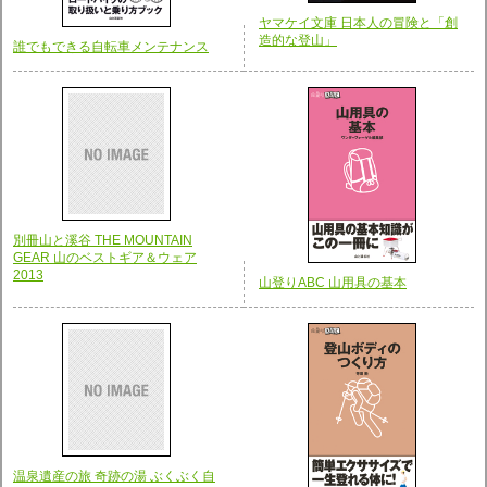
ヤマケイ文庫 日本人の冒険と「創
造的な登山」
誰でもできる自転車メンテナンス
別冊山と溪谷 THE MOUNTAIN
GEAR 山のベストギア＆ウェア
2013
山登りABC 山用具の基本
温泉遺産の旅 奇跡の湯 ぶくぶく自