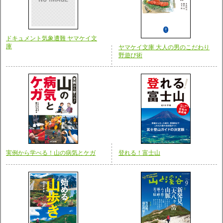
ドキュメント気象遭難 ヤマケイ文
庫
ヤマケイ文庫 大人の男のこだわり
野遊び術
実例から学べる！山の病気とケガ
登れる！富士山