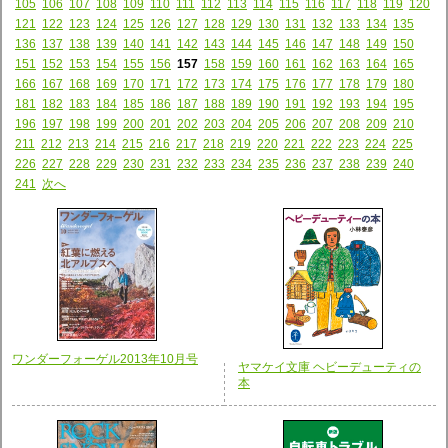
105
106
107
108
109
110
111
112
113
114
115
116
117
118
119
120
121
122
123
124
125
126
127
128
129
130
131
132
133
134
135
136
137
138
139
140
141
142
143
144
145
146
147
148
149
150
151
152
153
154
155
156
157
158
159
160
161
162
163
164
165
166
167
168
169
170
171
172
173
174
175
176
177
178
179
180
181
182
183
184
185
186
187
188
189
190
191
192
193
194
195
196
197
198
199
200
201
202
203
204
205
206
207
208
209
210
211
212
213
214
215
216
217
218
219
220
221
222
223
224
225
226
227
228
229
230
231
232
233
234
235
236
237
238
239
240
241
次へ
ワンダーフォーゲル2013年10月号
ヤマケイ文庫 ヘビーデューティの
本