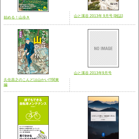
山と溪谷 2013年 9月号 [雑誌]
始める！山歩き
山と溪谷 2013年9月号
久住昌之のこんどは山かい!?関東
編