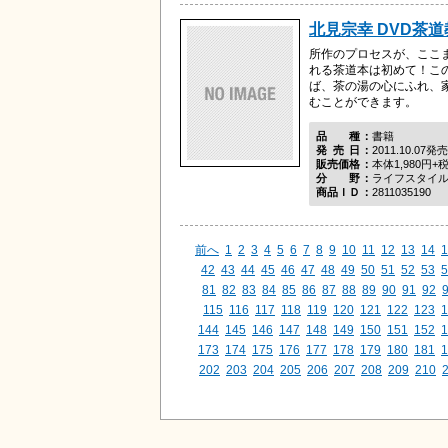
北見宗幸 DVD茶道
所作のプロセスが、ここ
れる茶道本は初めて！この
ば、茶の湯の心にふれ、
むことができます。
品種
書籍
発売日
2011.10.07発売
販売価格
本体1,980円+
分野
ライフスタイ
商品ＩＤ
2811035190
前へ
1
2
3
4
5
6
7
8
9
10
11
12
13
14
1
42
43
44
45
46
47
48
49
50
51
52
53
5
81
82
83
84
85
86
87
88
89
90
91
92
115
116
117
118
119
120
121
122
123
1
144
145
146
147
148
149
150
151
152
1
173
174
175
176
177
178
179
180
181
1
202
203
204
205
206
207
208
209
210