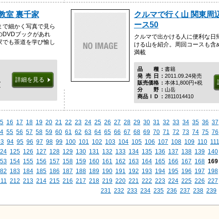
教室 裏千家
クルマで行く山 関東周
ース50
まで細かく写真で見ら
DVDブックがあれ
クルマで出かける人に便利な日
家でも茶道を学び愉し
ける山を紹介。周回コースも含
満載
品種
書籍
発売日
2011.09.24発売
詳細を見る
税
販売価格
本体1,800円+税
ル
分野
山岳
商品ＩＤ
2811014410
5
16
17
18
19
20
21
22
23
24
25
26
27
28
29
30
31
32
33
34
35
36
37
4
55
56
57
58
59
60
61
62
63
64
65
66
67
68
69
70
71
72
73
74
75
76
93
94
95
96
97
98
99
100
101
102
103
104
105
106
107
108
109
110
11
24
125
126
127
128
129
130
131
132
133
134
135
136
137
138
139
140
53
154
155
156
157
158
159
160
161
162
163
164
165
166
167
168
169
82
183
184
185
186
187
188
189
190
191
192
193
194
195
196
197
198
211
212
213
214
215
216
217
218
219
220
221
222
223
224
225
226
227
231
232
233
234
235
236
237
238
239