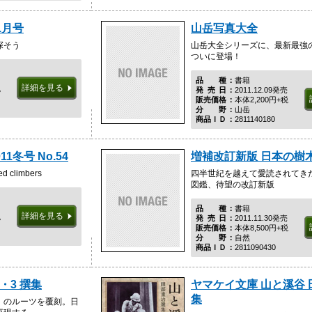
1月号
山岳写真大全
探そう
山岳大全シリーズに、最新最強
ついに登場！
品種
書籍
詳細を見る
税
発売日
2011.12.09発売
販売価格
本体2,200円+税
分野
山岳
商品ＩＤ
2811140180
11冬号 No.54
増補改訂新版 日本の樹
ed climbers
四半世紀を越えて愛読されてき
図鑑、待望の改訂新版
品種
書籍
詳細を見る
税
発売日
2011.11.30発売
販売価格
本体8,500円+税
分野
自然
商品ＩＤ
2811090430
・3 撰集
ヤマケイ文庫 山と溪谷
集
』のルーツを覆刻。日