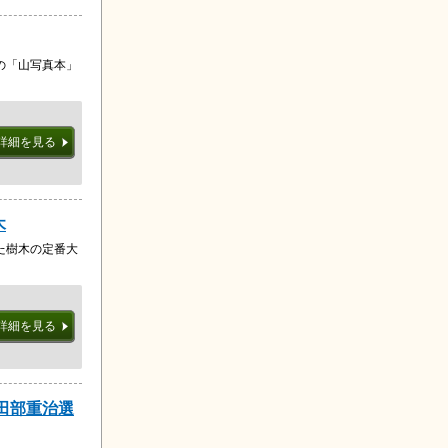
の「山写真本」
詳細を見る
木
た樹木の定番大
詳細を見る
 田部重治選