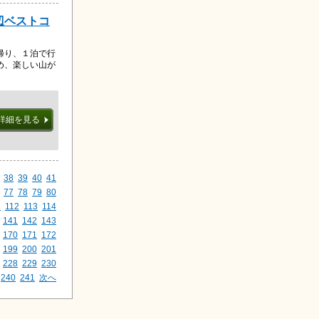
辺ベストコ
帰り、１泊で行
め、楽しい山が
詳細を見る
38
39
40
41
77
78
79
80
1
112
113
114
141
142
143
170
171
172
199
200
201
228
229
230
240
241
次へ