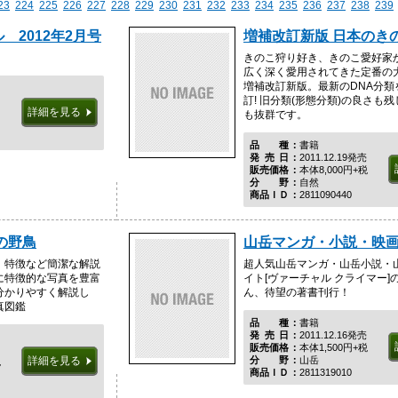
23
224
225
226
227
228
229
230
231
232
233
234
235
236
237
238
239
 2012年2月号
増補改訂新版 日本のき
きのこ狩り好き、きのこ愛好家
広く深く愛用されてきた定番の
増補改訂新版。最新のDNA分類
訂! 旧分類(形態分類)の良さも
詳細を見る
も抜群です。
品種
書籍
発売日
2011.12.19発売
販売価格
本体8,000円+税
分野
自然
商品ＩＤ
2811090440
の野鳥
山岳マンガ・小説・映
、特徴など簡潔な解説
超人気山岳マンガ・山岳小説・
に特徴的な写真を豊富
イト[ヴァーチャル クライマー]
分かりやすく解説し
ん、待望の著書刊行！
真図鑑
品種
書籍
発売日
2011.12.16発売
販売価格
本体1,500円+税
分野
山岳
詳細を見る
税
商品ＩＤ
2811319010