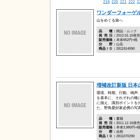
219
220
221
222
2
ワンダーフォーゲル
山をめぐる旅へ
品種
雑誌・ムック
発売日
2012.01.10発売
販売価格
本体952円+税
分野
山岳
商品ＩＤ
2811914090
増補改訂新版 日本
環境、時期、行動、鳴声
を基本に、それぞれの種
に揃え、識別ポイントを
た、野鳥愛好家必携の写
品種
書籍
発売日
2011.12.16発売
販売価格
本体3,980円+
分野
自然
商品ＩＤ
2811070290