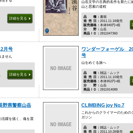
再現する
山岳文学の古典的名作を新たに
山と思索の道程
品種
書籍
詳細を見る
発売日
2011.11.18発売
販売価格
本体940円+税
分野
山岳
商品ＩＤ
2811047360
12月号
ワンダーフォーゲル 20
号
れません
山をめぐる旅へ
品種
雑誌・ムック
詳細を見る
税
発売日
2011.11.10発売
販売価格
本体952円+税
分野
山岳
商品ＩＤ
2811914089
長野県警察山岳
CLIMBING joy No.7
これからのクライマーのための
ガジン
の活躍を描く、魂を震
品種
雑誌・ムック
発売日
2011.10.28発売