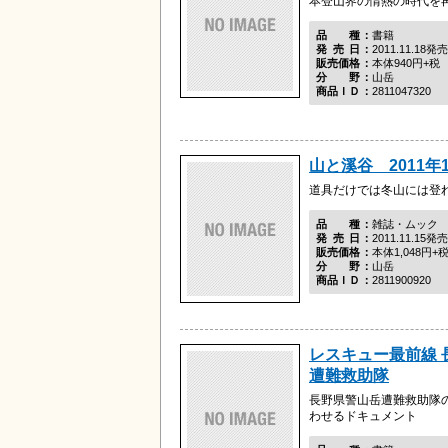
本登山界の情熱の時代を
品種
書籍
発売日
2011.11.18発売
販売価格
本体940円+税
分野
山岳
商品ＩＤ
2811047320
山と溪谷 2011年
道具だけでは冬山には登
品種
雑誌・ムック
発売日
2011.11.15発売
販売価格
本体1,048円+
分野
山岳
商品ＩＤ
2811900920
レスキュー最前線 
遭難救助隊
長野県警山岳遭難救助隊
わせるドキュメント