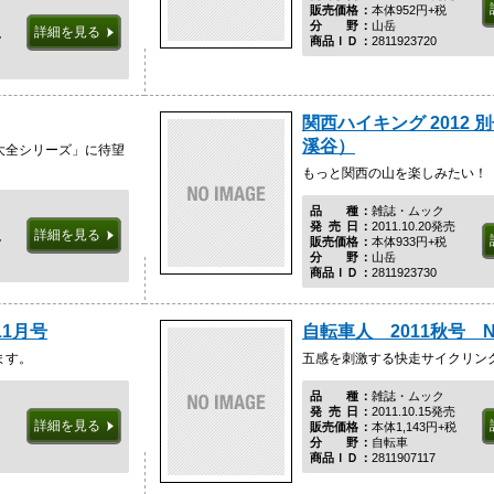
販売価格
本体952円+税
分野
山岳
詳細を見る
税
商品ＩＤ
2811923720
関西ハイキング 2012 
溪谷）
大全シリーズ」に待望
もっと関西の山を楽しみたい！
品種
雑誌・ムック
発売日
2011.10.20発売
詳細を見る
税
販売価格
本体933円+税
分野
山岳
商品ＩＤ
2811923730
11月号
自転車人 2011秋号 No
ます。
五感を刺激する快走サイクリン
品種
雑誌・ムック
発売日
2011.10.15発売
詳細を見る
販売価格
本体1,143円+税
分野
自転車
商品ＩＤ
2811907117