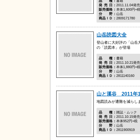
品種
書籍
発売日
2011.11.04発売
販売価格
本体1,600円+
分野
山岳
商品ＩＤ
2809171780
山岳読図大全
登山者に大好評の「山岳
の「読図本」が登場
品種
書籍
発売日
2011.10.21発売
販売価格
本体1,880円+
分野
山岳
商品ＩＤ
2811140160
山と溪谷 2011年
地図読みが遭難を減らし
品種
雑誌・ムック
発売日
2011.10.15発売
販売価格
本体952円+税
分野
山岳
商品ＩＤ
2811900919