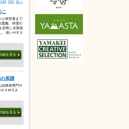
240
241
次へ
のこ
から研究者まで
大図鑑、待望の
を反映し全面改
残し、使いやすさ
詳細を見る
画の系譜
山岳映画専門サ
のＧＡＭＯさ
詳細を見る