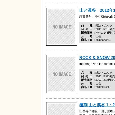
山と溪谷 2012年
謹賀新年、登り初めの山
品種
雑誌・ムック
発売日
2011.12.15発売
販売価格
本体1,143円+
分野
山岳
商品ＩＤ
2811900921
ROCK & SNOW 20
the magazine for committ
品種
雑誌・ムック
発売日
2011.12.06発売
販売価格
本体1,333円+
分野
山岳
商品ＩＤ
2811906217
覆刻 山と溪谷 1・2
山岳専門雑誌『山と溪谷