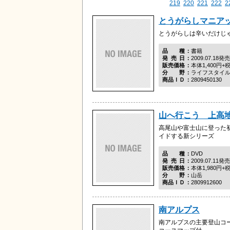
219
220
221
222
2
とうがらしマニア
とうがらしは辛いだけじ
品種
書籍
発売日
2009.07.18発売
販売価格
本体1,400円+
分野
ライフスタイ
商品ＩＤ
2809450130
山へ行こう 上高
高尾山や富士山に登った
イドする新シリーズ
品種
DVD
発売日
2009.07.11発売
販売価格
本体1,980円+
分野
山岳
商品ＩＤ
2809912600
南アルプス
南アルプスの主要登山コ