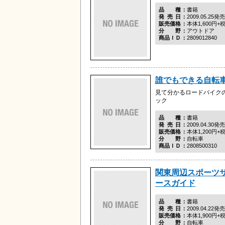
品種
書籍
発売日
2009.05.25発売
販売価格
本体1,600円+
分野
アウトドア
商品ＩＤ
2809012840
誰でもできる自転
見て分かるロードバイク
ック
品種
書籍
発売日
2009.04.30発売
販売価格
本体1,200円+
分野
自転車
商品ＩＤ
2808500310
関東周辺スポーツ
ースガイド
品種
書籍
発売日
2009.04.22発売
販売価格
本体1,900円+
分野
自転車