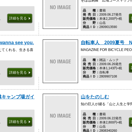
をほぼ網羅 広域コースマップ
品種
書籍
発売日
2009.06.27発売
詳細を見る
税
販売価格
本体2,200円+税
分野
山岳
商品ＩＤ
2809013590
na see you.
自転車人 2009夏号 No
えてくれる、生きる喜
MAGAZINE FOR BICYCLE PE
品種
雑誌・ムック
発売日
2009.06.26発売
販売価格
本体1,143円+税
分野
自転車
詳細を見る
税
商品ＩＤ
2809907108
越キャンプ場ガイ
山をたのしむ
知の巨人が綴る「山と人生と学
品種
書籍
発売日
2009.06.22発売
詳細を見る
税
販売価格
本体2,800円+税
分野
山岳
商品ＩＤ
2808340260