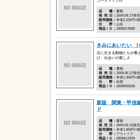
コースマップ付
品種
書籍
発売日
2009.06.27発売
販売価格
本体2,200円+
分野
山岳
商品ＩＤ
2809013580
きみにあいたい I wan
北に生きる動物たちが教
び、出会いの愛しさ
品種
書籍
発売日
2009.06.27発売
販売価格
本体1,300円+
分野
自然
商品ＩＤ
2809550030
新版 関東・甲信
ド
品種
書籍
発売日
2009.06.25発売
販売価格
本体1,800円+
分野
アウトドア
商品ＩＤ
2809012830