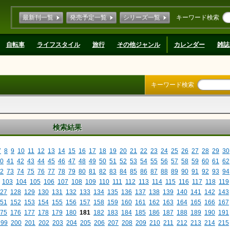
最新刊一覧
発売予定一覧
シリーズ一覧
キーワード検索
自転車
ライフスタイル
旅行
その他ジャンル
カレンダー
雑誌
キーワード検索
検索結果
7
8
9
10
11
12
13
14
15
16
17
18
19
20
21
22
23
24
25
26
27
28
29
30
0
41
42
43
44
45
46
47
48
49
50
51
52
53
54
55
56
57
58
59
60
61
62
2
73
74
75
76
77
78
79
80
81
82
83
84
85
86
87
88
89
90
91
92
93
94
103
104
105
106
107
108
109
110
111
112
113
114
115
116
117
118
119
27
128
129
130
131
132
133
134
135
136
137
138
139
140
141
142
143
51
152
153
154
155
156
157
158
159
160
161
162
163
164
165
166
167
75
176
177
178
179
180
181
182
183
184
185
186
187
188
189
190
191
199
200
201
202
203
204
205
206
207
208
209
210
211
212
213
214
215