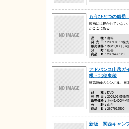
もうひとつの劔岳
映画には描かれていない
がここにある
品種
書籍
発売日
2009.06.19発売
販売価格
本体2,000円+
分野
山岳
商品ＩＤ
2809490120
アドバンス山岳ガ
根・北穂東稜
穂高連峰のシンボル、日
品種
DVD
発売日
2009.06.05発売
販売価格
本体5,400円+
分野
山岳
商品ＩＤ
2807912500
新版 関西キャン