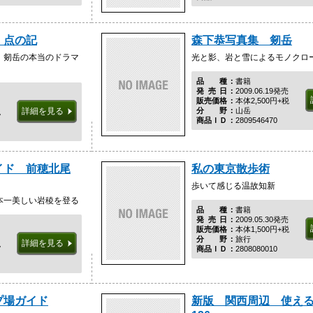
 点の記
森下恭写真集 剱岳
、剱岳の本当のドラマ
光と影、岩と雪によるモノクロ
品種
書籍
発売日
2009.06.19発売
販売価格
本体2,500円+税
分野
山岳
詳細を見る
税
商品ＩＤ
2809546470
イド 前穂北尾
私の東京散歩術
歩いて感じる温故知新
本一美しい岩稜を登る
品種
書籍
発売日
2009.05.30発売
販売価格
本体1,500円+税
分野
旅行
詳細を見る
税
商品ＩＤ
2808080010
プ場ガイド
新版 関西周辺 使え