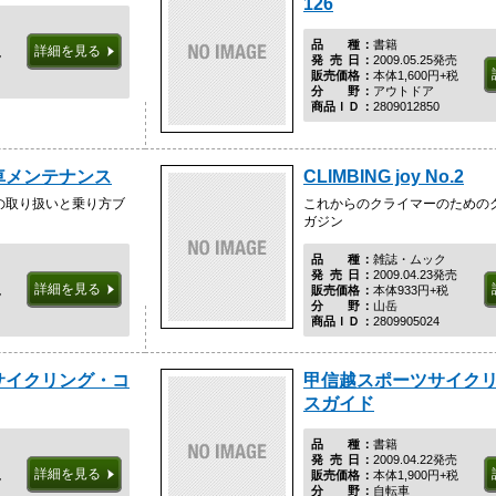
126
品種
書籍
詳細を見る
税
発売日
2009.05.25発売
販売価格
本体1,600円+税
分野
アウトドア
商品ＩＤ
2809012850
車メンテナンス
CLIMBING joy No.2
の取り扱いと乗り方ブ
これからのクライマーのための
ガジン
品種
雑誌・ムック
発売日
2009.04.23発売
詳細を見る
税
販売価格
本体933円+税
分野
山岳
商品ＩＤ
2809905024
サイクリング・コ
甲信越スポーツサイク
スガイド
品種
書籍
発売日
2009.04.22発売
詳細を見る
税
販売価格
本体1,900円+税
分野
自転車