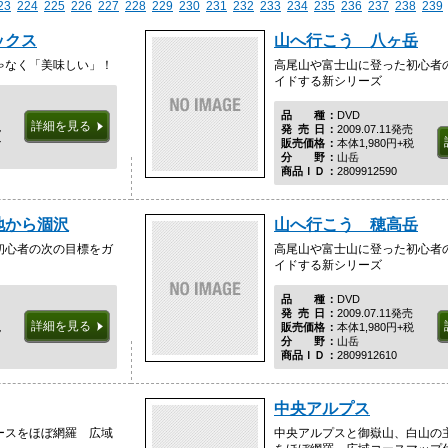
23
224
225
226
227
228
229
230
231
232
233
234
235
236
237
238
239
ックス
山へ行こう 八ヶ岳
ゃなく「美味しい」！
高尾山や富士山に登った初心者
イドする新シリーズ
品種
DVD
詳細を見る
税
発売日
2009.07.11発売
ル
販売価格
本体1,980円+税
分野
山岳
商品ＩＤ
2809912590
地から涸沢
山へ行こう 穂高岳
初心者の次の目標をガ
高尾山や富士山に登った初心者
イドする新シリーズ
品種
DVD
発売日
2009.07.11発売
詳細を見る
税
販売価格
本体1,980円+税
分野
山岳
商品ＩＤ
2809912610
中央アルプス
ースをほぼ網羅 広域
中央アルプスと御嶽山、白山の