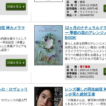
品種
書籍
発売日
2024.12.23発売
詳細を見る
税
販売価格
本体1,400円+税
分野
ライフスタイル
商品ＩＤ
2824490760
弦 神カメラマ
12ヶ月のナチュラルド
ー 季節の花のアレンジ
BOOK
の内面を撮ろうとして
──羽生結弦（本書よ
暮らしを彩る四季のアレンジメ
ろした美麗グラビアを
自然な色とやさしい風合いが美
も必読！
ドライフラワーのアレンジメン
ラワーの概念が変わる踊るよう
撮り下ろしのプロセス写真でよくわ
詳細を見る
税
品種
電子書籍
発売日
2024.12.17発売
基準価格
本体1,700円+税
商品ＩＤ
2824121501
ルロ・ロヴェッリ
レンズ越しの羽生結弦 
ンが見た絶対王者
・ロヴェッリの超入門
「小海途さんは、被写体の内面
くれるカメラマンです」──羽