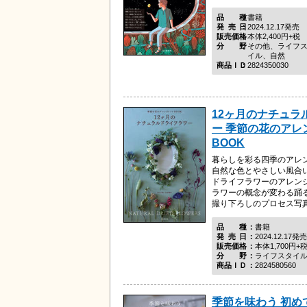
品種
書籍
発売日
2024.12.17発売
販売価格
本体2,400円+税
分野
その他、ライフ
イル、自然
商品ＩＤ
2824350030
12ヶ月のナチュラ
ー 季節の花のアレ
BOOK
暮らしを彩る四季のアレ
自然な色とやさしい風合
ドライフラワーのアレン
ラワーの概念が変わる踊
撮り下ろしのプロセス写真で
品種
書籍
発売日
2024.12.17発売
販売価格
本体1,700円+
分野
ライフスタイ
商品ＩＤ
2824580560
季節を味わう 初め