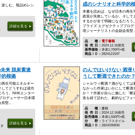
成のシナリオと科学的
、楽しむ、瓶詰めレシ
本書を読めば、なぜ日本の再生
政策が失敗しているか、そして
するかが全て明確になるだろう。
プライズ エグゼクティブプロデ
詳細を見る
税
境ジャーナリストの会副会長堅..
品種
電子書籍
発売日
2024.12.16発売
基準価格
本体1,700円+税
商品ＩＤ
2824121547
の未来 脱炭素達
のんではいけない 酒浸
学的根拠
うして断酒できたのか
の再生可能エネルギー
シャルウィ断酒？酒がなくては
そしてどうすれば成功
なかった作家はいかにして断酒
ろう。NHKエンター
か！？作家が自らに施した「断
ブプロデューサー日本環
造を経て訪れた、劇的なビフォ
堅...
品種
書籍
発売日
2024.12.16発売
販売価格
本体1,500円+税
分野
ライフスタイル
詳細を見る
商品ＩＤ
2824330830
スタ