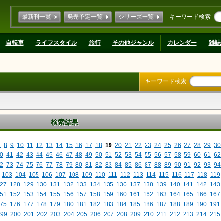
最新刊一覧
発売予定一覧
シリーズ一覧
キーワード検索
自転車
ライフスタイル
旅行
その他ジャンル
カレンダー
雑誌
キーワード検索
検索結果
7
8
9
10
11
12
13
14
15
16
17
18
19
20
21
22
23
24
25
26
27
28
29
30
0
41
42
43
44
45
46
47
48
49
50
51
52
53
54
55
56
57
58
59
60
61
62
2
73
74
75
76
77
78
79
80
81
82
83
84
85
86
87
88
89
90
91
92
93
94
103
104
105
106
107
108
109
110
111
112
113
114
115
116
117
118
119
27
128
129
130
131
132
133
134
135
136
137
138
139
140
141
142
143
51
152
153
154
155
156
157
158
159
160
161
162
163
164
165
166
167
75
176
177
178
179
180
181
182
183
184
185
186
187
188
189
190
191
199
200
201
202
203
204
205
206
207
208
209
210
211
212
213
214
215