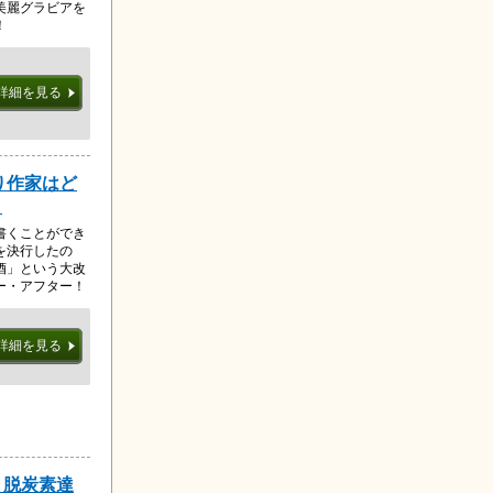
美麗グラビアを
！
詳細を見る
り作家はど
？
書くことができ
を決行したの
酒」という大改
ー・アフター！
詳細を見る
来 脱炭素達