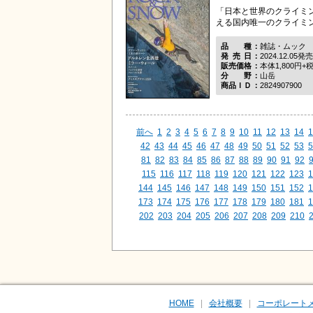
「日本と世界のクライミ
える国内唯一のクライミ
品種
雑誌・ムック
発売日
2024.12.05発売
販売価格
本体1,800円+
分野
山岳
商品ＩＤ
2824907900
前へ
1
2
3
4
5
6
7
8
9
10
11
12
13
14
1
42
43
44
45
46
47
48
49
50
51
52
53
5
81
82
83
84
85
86
87
88
89
90
91
92
115
116
117
118
119
120
121
122
123
1
144
145
146
147
148
149
150
151
152
1
173
174
175
176
177
178
179
180
181
1
202
203
204
205
206
207
208
209
210
HOME
会社概要
コーポレート