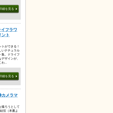
詳細を見る
ライフラワ
メント
ントができる！
しいナチュラル
ト集。ドライフ
なデザインが、
...
詳細を見る
神カメラマ
を撮ろうとして
生結弦（本書よ