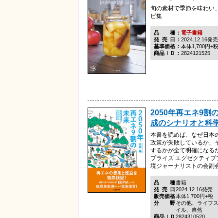
旬の素材で季節を味わい
ピ集
品種
電子書籍
発売日
2024.12.16発売
基準価格
本体1,700円+
商品ＩＤ
2824121525
2050年再エネ9割
成のシナリオと科
本書を読めば、なぜ日本
政策が失敗しているか、
するかが全て明確になるだ
プライズ エグゼクティ
境ジャーナリストの会副会長
品種
書籍
発売日
2024.12.16発売
販売価格
本体1,700円+税
分野
その他、ライフ
イル、自然
商品ＩＤ
2824310520