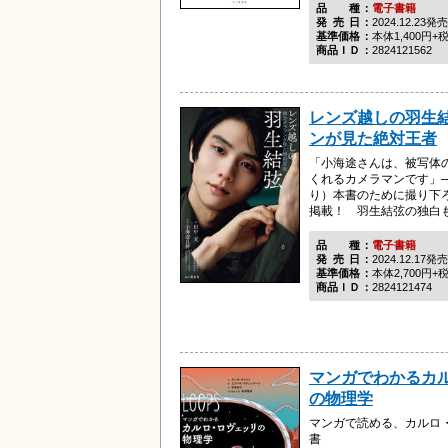
品種
電子書籍
発売日
2024.12.23発売
基準価格
本体1,400円+
商品ＩＤ
2824121562
レンズ越しの羽生結
ンが見た絶対王者
「小海途さんは、被写体
くれるカメラマンです」
り）本書のために撮り下
掲載！ 羽生結弦の独白
品種
電子書籍
発売日
2024.12.17発売
基準価格
本体2,700円+
商品ＩＤ
2824121474
マンガでわかるカ
の物理学
マンガで読める、カルロ
書