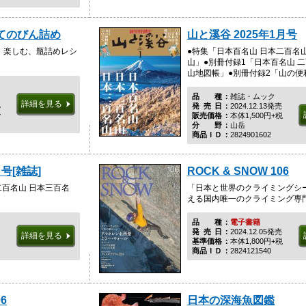
てのびん詰め
山と溪谷 2025年1月号
、楽しむ、瓶詰めレシ
●特集「日本百名山 日本二百名
山」●別冊付録1「日本百名山 二
山地図帳」●別冊付録2「山の便利
品種
雑誌・ムック
詳細を見る
税
発売日
2024.12.13発売
ル
販売価格
本体1,500円+税
分野
山岳
商品ＩＤ
2824901602
号[雑誌]
ROCK & SNOW 106
二百名山 日本三百名
「日本と世界のクライミングシ
える国内唯一のクライミング専
品種
電子書籍
発売日
2024.12.05発売
詳細を見る
基準価格
本体1,800円+税
商品ＩＤ
2824121540
06
日本の深海魚図鑑