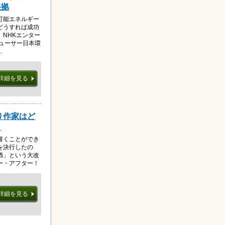
根拠
可能エネルギー
どうすれば成功
NHKエンター
ューサー日本環
.
詳細を見る
り作家はど
？
書くことができ
を決行したの
酒」という大改
ー・アフター！
詳細を見る