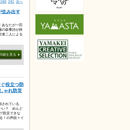
240
241
次へ
が生み出す
！あなたが一匹
遍の叙事詩が終
究者二人による
詳細を見る
すぐ役立つ防
おしゃれ防災
頼されている、
いい？ めんど
の“防災できな
なる！の声続々イ