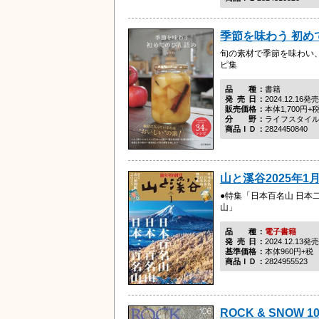
季節を味わう 初め
旬の素材で季節を味わい
ピ集
品種
書籍
発売日
2024.12.16発売
販売価格
本体1,700円+
分野
ライフスタイ
商品ＩＤ
2824450840
山と溪谷2025年1月
●特集「日本百名山 日本
山」
品種
電子書籍
発売日
2024.12.13発売
基準価格
本体960円+税
商品ＩＤ
2824955523
ROCK & SNOW 1