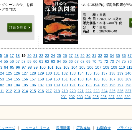
ングシーンの今」を伝
ついに本格的な深海魚図鑑が登
ング専門誌
品種
書籍
発売日
2024.12.04発売
販売価格
本体5,400円+税
分野
自然
詳細を見る
税
商品ＩＤ
2824064040
5
16
17
18
19
20
21
22
23
24
25
26
27
28
29
30
31
32
33
34
35
36
37
4
55
56
57
58
59
60
61
62
63
64
65
66
67
68
69
70
71
72
73
74
75
76
93
94
95
96
97
98
99
100
101
102
103
104
105
106
107
108
109
110
11
24
125
126
127
128
129
130
131
132
133
134
135
136
137
138
139
140
53
154
155
156
157
158
159
160
161
162
163
164
165
166
167
168
169
82
183
184
185
186
187
188
189
190
191
192
193
194
195
196
197
198
211
212
213
214
215
216
217
218
219
220
221
222
223
224
225
226
227
231
232
233
234
235
236
237
238
239
メッセージ
ニュースリリース
採用情報
広告媒体
お問合せ
プライバ