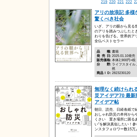
219
220
221
222
2
アリの放浪記 多様
驚くべき社会
いざ、アリの眼から見る
のアリを踏みつぶしたと
わりを告げる。世界的ア
全仏ベストセラー
品種
書籍
発売日
2025.01.10発売
販売価格
本体2,900円+税
分野
ライフスタイル
然
商品ＩＤ
2823230120
無理なく続けられ
災アイデア70 最新
アイデア帖
朝日、読売、日経各紙で
おしゃれ防災の本何から
くさい 置き場所に困る
い”を解決真似したい！
ンスタフォロワー数15万