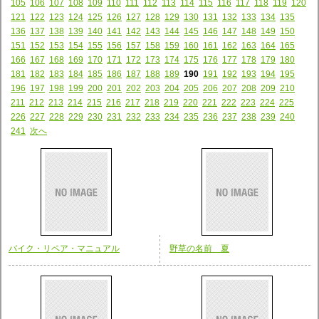
105
106
107
108
109
110
111
112
113
114
115
116
117
118
119
120
121
122
123
124
125
126
127
128
129
130
131
132
133
134
135
136
137
138
139
140
141
142
143
144
145
146
147
148
149
150
151
152
153
154
155
156
157
158
159
160
161
162
163
164
165
166
167
168
169
170
171
172
173
174
175
176
177
178
179
180
181
182
183
184
185
186
187
188
189
190
191
192
193
194
195
196
197
198
199
200
201
202
203
204
205
206
207
208
209
210
211
212
213
214
215
216
217
218
219
220
221
222
223
224
225
226
227
228
229
230
231
232
233
234
235
236
237
238
239
240
241
次へ
バイク・リペア・マニュアル
野草の名前 夏