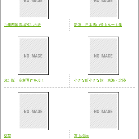
九州西国霊場巡礼の旅
新版 日本雪山登山ルート集
改訂版 高杉晋作を歩く
小さな町小さな旅 東海・北陸
薬草
高山植物