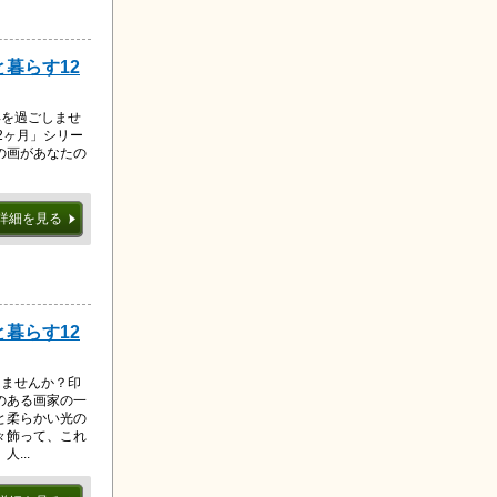
と暮らす12
年を過ごしませ
2ヶ月」シリー
の画があなたの
詳細を見る
と暮らす12
しませんか？印
のある画家の一
と柔らかい光の
々飾って、これ
...