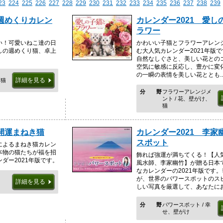
23
224
225
226
227
228
229
230
231
232
233
234
235
236
237
238
239
 週めくりカレン
カレンダー2021 愛し
ラワー
い！可愛いねこ達の日
かわいい子猫とフラワーアレン
しの週めくり猫、卓上
む大人気カレンダー2021年版
自然なしぐさと、美しい花との
空気に敏感に反応し、豊かに変
の一瞬の表情を美しい花ととも..
詳細を見る
、猫
分野
フラワーアレンジメ
ント / 花、壁がけ、
猫
 開運まねき猫
カレンダー2021 李家
スポット
によるまねき猫カレン
本物の猫たちが福を招
飾れば強運が満ちてくる！【人
ダー2021年版です。
風水師、李家幽竹】が贈る日本
なカレンダーの2021年版です
が、世界のパワースポットのス
詳細を見る
しい写真を厳選して、あなたにお.
分野
パワースポット / 幸
せ、壁がけ