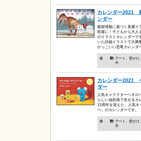
カレンダー2021
ンダー
最新情報に基づく美麗イ
部屋に！子どもから大人
のイラストカレンダーで
いた詳細イラストで大興
かっこいい恐竜カレンダ
分野
アート、壁がけ
作
カレンダー2021
ダー
人気キャラクターペネロ
らしい油彩画で見せるカレ
15周年を迎えた、人気キ
ペ」のカレンダーです。
分野
アート、壁がけ
作