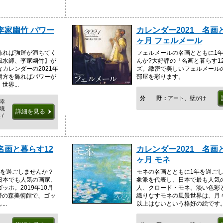
李家幽竹 パワー
カレンダー2021 名画
ヶ月 フェルメール
飾れば強運が満ちてく
フェルメールの名画とともに1
風水師、李家幽竹】が
んか?大好評の「名画と暮らす1
カレンダーの2021年
ズ。緻密で美しいフェルメール
両方を飾ればパワーが
部屋を彩ります。
界...
分野
アート、壁がけ
 幸
秘境
詳細を見る
/
名画と暮らす12
カレンダー2021 名画
ヶ月 モネ
年を過ごしませんか？
モネの名画とともに1年を過ご
日本でも人気の画家、
象派を代表し、日本で最も人気
ッホ。2019年10月
人、クロード・モネ。淡い色彩
上野の森美術館で、ゴッ
織りなすモネの風景世界は、月
..
以上はないという格好の絵です。人