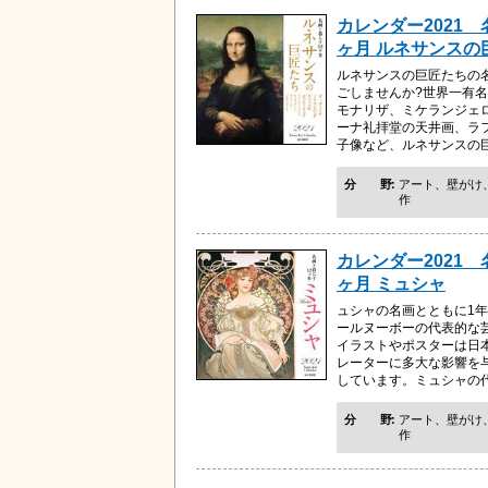
カレンダー2021 
ヶ月 ルネサンスの
ルネサンスの巨匠たちの
ごしませんか?世界一有
モナリザ、ミケランジェ
ーナ礼拝堂の天井画、ラ
子像など、ルネサンスの巨匠
分野
アート、壁がけ
作
カレンダー2021 
ヶ月 ミュシャ
ュシャの名画とともに1年
ールヌーボーの代表的な
イラストやポスターは日
レーターに多大な影響を
しています。ミュシャの代表
分野
アート、壁がけ
作