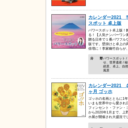
カレンダー2021 
スポット 卓上版
パワースポット卓上版！
る！【人気ナンバーワン
贈る日本で１番パワフルな
版です。壁掛けと卓上の
倍増に！李家幽竹自らが、世
分野
パワースポット /
せ、世界遺産 / 
絶景、卓上、自然 
風景
カレンダー2021 
ヶ月 ゴッホ
ゴッホの名画とともに1
いまも世界中から愛され
フィンセント・ファン・ゴ
から2020年1月まで、
ホ展が開催され大盛況でし.