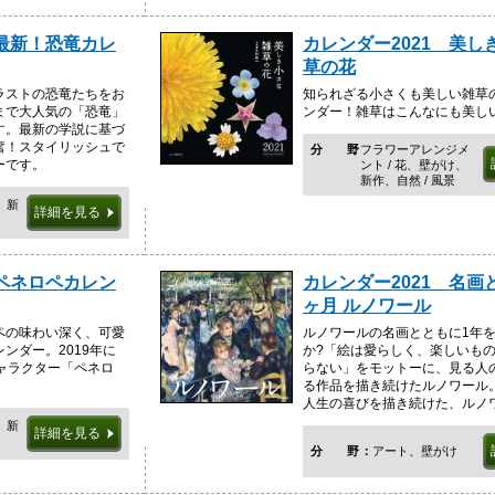
 最新！恐竜カレ
カレンダー2021 美し
草の花
ラストの恐竜たちをお
知られざる小さくも美しい雑草
まで大人気の「恐竜」
ンダー！雑草はこんなにも美し
す。最新の学説に基づ
奮！スタイリッシュで
分野
フラワーアレンジメ
ーです。
ント / 花、壁がけ、
新作、自然 / 風景
、新
詳細を見る
 ペネロペカレン
カレンダー2021 名画
ヶ月 ルノワール
ペの味わい深く、可愛
ルノワールの名画とともに1年
ンダー。2019年に
か?「絵は愛らしく、楽しいも
ャラクター「ペネロ
らない」をモットーに、見る人
る作品を描き続けたルノワール
人生の喜びを描き続けた、ルノワー
、新
詳細を見る
分野
アート、壁がけ