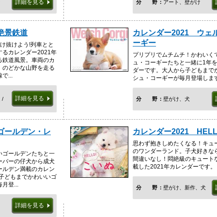
詳細を見る
け
分野
アート、壁がけ
 絶景鉄道
カレンダー2021 ウェ
ーギー
け抜けよう!列車とと
るカレンダー2021年
プリプリでムチムチ！かわいく
る鉄道風景。車両のカ
ュ・コーギーたちと一緒に1年
、のどかな山野を走る
ダーです。大人から子どもまで
...
シュ・コーギーが毎月登場しま
詳細を見る
/
分野
壁がけ、犬
 ゴールデン・レ
カレンダー2021 HELL
思わず抱きしめたくなる！キュ
のワンダーランド。子犬好きな
いゴールデンたちと一
間違いなし！悶絶級のキュート
ーバーの仔犬から成犬
載した2021年カレンダーです。
ールデン満載のカレン
ら子どもまでかわいいゴ
登...
分野
壁がけ、新作、犬
詳細を見る