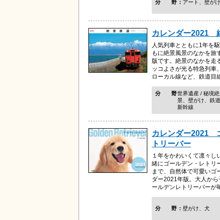
分野
アート、壁が
カレンダー2021
人気列車とともに1年を駆
もに絶景風景のなかを旅す
版です。絶景のなかを走
ッコよさが光る特急列車
ローカル線など、鉄道目線で
分野
世界遺産 / 秘境絶
景、壁がけ、鉄道 
新幹線
カレンダー2021
トリーバー
１年をかわいくて凛々し
緒にゴールデン・レトリ
まで、自然体で可愛いゴ
ダー2021年版。大人か
ールデンレトリーバーが毎月
分野
壁がけ、犬