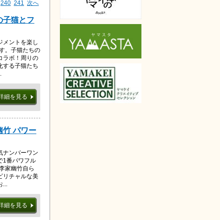
240
241
次へ
の子猫とフ
ジメントを楽し
です。子猫たちの
コラボ！周りの
化する子猫たち
.
詳細を見る
幽竹 パワー
気ナンバーワン
で1番パワフル
。李家幽竹自ら
ピリチャルな美
..
詳細を見る