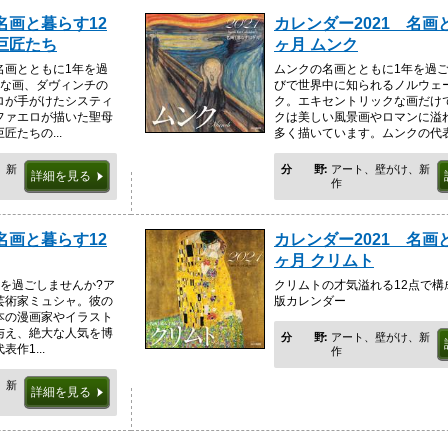
名画と暮らす12
カレンダー2021 名画
巨匠たち
ヶ月 ムンク
名画とともに1年を過
ムンクの名画とともに1年を過ご
名な画、ダヴィンチの
びで世界中に知られるノルウェ
ロが手がけたシスティ
ク。エキセントリックな画だけ
ファエロが描いた聖母
クは美しい風景画やロマンに溢
たちの...
多く描いています。ムンクの代表作
、新
分野
アート、壁がけ、新
詳細を見る
作
名画と暮らす12
カレンダー2021 名画
ヶ月 クリムト
を過ごしませんか?ア
クリムトの才気溢れる12点で構成
芸術家ミュシャ。彼の
版カレンダー
本の漫画家やイラスト
与え、絶大な人気を博
分野
アート、壁がけ、新
作1...
作
、新
詳細を見る