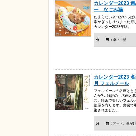
カレンダー2023 
ー なごみ猫
たまらないネコがいっぱ
常がぎっしりつまった癒
カレンダー2023年版。
分野
卓上、猫
カレンダー2023 
月 フェルメール
フェルメールの名画とと
んか?大好評の「名画と暮
ズ。緻密で美しいフェル
部屋を彩ります。窓辺で
復されました。
分野
アート、壁が