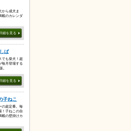
犬から成犬ま
満載のカレンダ
詳細を見る
こしば
スでも柴犬！超
が毎月登場する
年版。
詳細を見る
ぼの子ねこ
ーの超定番。毎
場！子ねこの自
満載の壁掛けカ