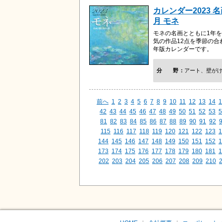
カレンダー2023 
月 モネ
モネの名画とともに1年
気の作品12点を季節の合
年版カレンダーです。
分野
アート、壁が
前へ
1
2
3
4
5
6
7
8
9
10
11
12
13
14
1
42
43
44
45
46
47
48
49
50
51
52
53
5
81
82
83
84
85
86
87
88
89
90
91
92
115
116
117
118
119
120
121
122
123
1
144
145
146
147
148
149
150
151
152
1
173
174
175
176
177
178
179
180
181
1
202
203
204
205
206
207
208
209
210