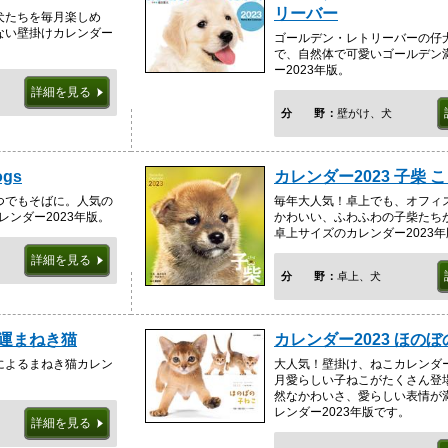
リーバー
犬たちを毎月楽しめ
ない壁掛けカレンダー
ゴールデン・レトリーバーの仔
で、自然体で可愛いゴールデン
ー2023年版。
詳細を見る
分野
壁がけ、犬
gs
カレンダー2023 子柴 
つでもそばに。人気の
毎年大人気！卓上でも、オフィ
レンダー2023年版。
かわいい、ふわふわの子柴たち
卓上サイズのカレンダー2023
詳細を見る
分野
卓上、犬
開運まねき猫
カレンダー2023 ほの
によるまねき猫カレン
大人気！壁掛け、ねこカレンダ
月愛らしい子ねこがたくさん登
然なかわいさ、愛らしい表情が
レンダー2023年版です。
詳細を見る