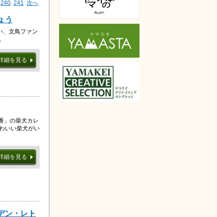
240
241
次へ
ょう
い、文鳥ファン
。
詳細を見る
定番」の柴犬カレ
かわいい柴犬がい
詳細を見る
ルデン・レト