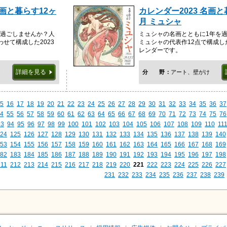
名画と暮らす12ヶ
カレンダー2023 名画と
月 ミュシャ
を過ごしませんか？人
ミュシャの名画とともに1年を過
わせて構成した2023
ミュシャの代表作12点で構成した
レンダーです。
詳細を見る
け
分野
アート、壁がけ
5
16
17
18
19
20
21
22
23
24
25
26
27
28
29
30
31
32
33
34
35
36
37
4
55
56
57
58
59
60
61
62
63
64
65
66
67
68
69
70
71
72
73
74
75
76
93
94
95
96
97
98
99
100
101
102
103
104
105
106
107
108
109
110
11
24
125
126
127
128
129
130
131
132
133
134
135
136
137
138
139
140
53
154
155
156
157
158
159
160
161
162
163
164
165
166
167
168
169
82
183
184
185
186
187
188
189
190
191
192
193
194
195
196
197
198
211
212
213
214
215
216
217
218
219
220
221
222
223
224
225
226
227
231
232
233
234
235
236
237
238
239