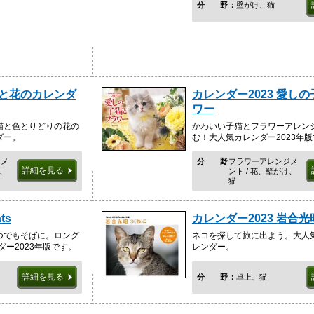
分野
壁がけ、猫
猫と花のカレンダ
カレンダー2023 愛し
ワー
猫と色とりどりの花の
かわいい子猫とフラワーアレン
ダー。
む！大人気カレンダー2023年
ジメ
分野
フラワーアレンジメ
詳細を見る
け、
ント / 花、壁がけ、
猫
ts
カレンダー2023 岩合光
つでもそばに。ロング
ネコを探して旅に出よう。大人
ダー2023年版です。
レンダー。
詳細を見る
分野
卓上、猫