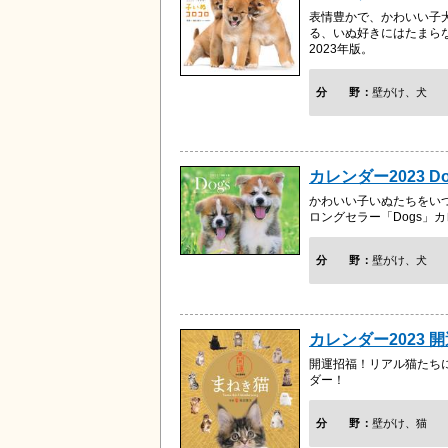
表情豊かで、かわいい子
る、いぬ好きにはたまら
2023年版。
分野
壁がけ、犬
カレンダー2023 Do
かわいい子いぬたちをい
ロングセラー「Dogs」カ
分野
壁がけ、犬
カレンダー2023 
開運招福！リアル猫たち
ダー！
分野
壁がけ、猫