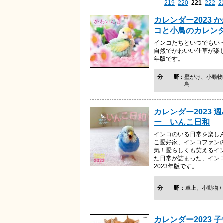
219
220
221
222
2
カレンダー2023 
コと小鳥のカレン
インコたちといつでもい
自然でかわいい仕草が楽し
年版です。
分野
壁がけ、小動物 
鳥
カレンダー2023 
ー いんこ日和
インコのいる日常を楽し
こ愛好家、インコファン
気！愛らしくも笑えるイ
た日常が詰まった、イン
2023年版です。
分野
卓上、小動物 /
カレンダー2023 