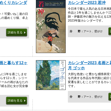
週めくりカレンダ
カレンダー2023 若冲
今日本で最も人気のある日本画
作品と1年を過ごしませんか？
い！可愛いねこ達の日
師・伊藤若冲の魅力を伝える12
しの週めくり猫、卓上
2023年版カレンダーです。
分野
アート、壁がけ
詳細を見る
名画と暮らす12ヶ
カレンダー2023 名画と
月 ゴッホ
もに1年を過ごしませ
大胆な色使いと豊かな感情表現
らす12ヶ月」シリー
を代表する作品を年代順に紹介
メールの画があなたの
変遷を楽しむことができるカレン
手紙を読む女が完全修
です。
分野
アート、壁がけ
詳細を見る
け