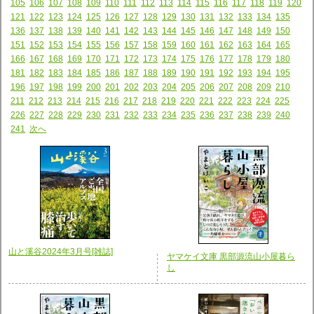
105
106
107
108
109
110
111
112
113
114
115
116
117
118
119
120
121
122
123
124
125
126
127
128
129
130
131
132
133
134
135
136
137
138
139
140
141
142
143
144
145
146
147
148
149
150
151
152
153
154
155
156
157
158
159
160
161
162
163
164
165
166
167
168
169
170
171
172
173
174
175
176
177
178
179
180
181
182
183
184
185
186
187
188
189
190
191
192
193
194
195
196
197
198
199
200
201
202
203
204
205
206
207
208
209
210
211
212
213
214
215
216
217
218
219
220
221
222
223
224
225
226
227
228
229
230
231
232
233
234
235
236
237
238
239
240
241
次へ
山と溪谷2024年3月号[雑誌]
ヤマケイ文庫 黒部源流山小屋暮ら
し