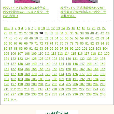
秩父ハイク 西武池袋線&秩父線・
秩父ハイク 西武池袋線&秩父線・
秩父鉄道沿線の山歩きと秩父三十
秩父鉄道沿線の山歩きと秩父三十
四札所巡り
四札所巡り
前へ
1
2
3
4
5
6
7
8
9
10
11
12
13
14
15
16
17
18
19
20
21
22
23
24
25
26
27
28
29
30
31
32
33
34
35
36
37
38
39
40
41
42
43
44
45
46
47
48
49
50
51
52
53
54
55
56
57
58
59
60
61
62
63
64
65
66
67
68
69
70
71
72
73
74
75
76
77
78
79
80
81
82
83
84
85
86
87
88
89
90
91
92
93
94
95
96
97
98
99
100
101
102
103
104
105
106
107
108
109
110
111
112
113
114
115
116
117
118
119
120
121
122
123
124
125
126
127
128
129
130
131
132
133
134
135
136
137
138
139
140
141
142
143
144
145
146
147
148
149
150
151
152
153
154
155
156
157
158
159
160
161
162
163
164
165
166
167
168
169
170
171
172
173
174
175
176
177
178
179
180
181
182
183
184
185
186
187
188
189
190
191
192
193
194
195
196
197
198
199
200
201
202
203
204
205
206
207
208
209
210
211
212
213
214
215
216
217
218
219
220
221
222
223
224
225
226
227
228
229
230
231
232
233
234
235
236
237
238
239
240
241
次へ