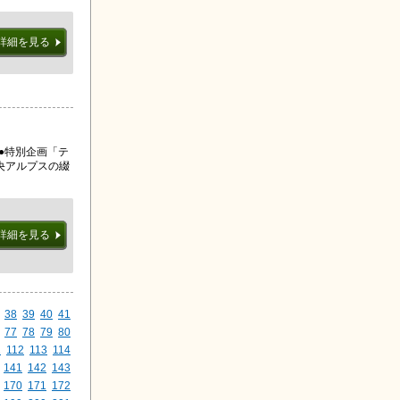
詳細を見る
」●特別企画「テ
央アルプスの綴
詳細を見る
38
39
40
41
77
78
79
80
1
112
113
114
141
142
143
170
171
172