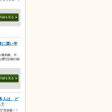
詳細を見る
懐に漂い半
が奥利根、川
な遡行記録の紹
詳細を見る
日本人は、ど
か？
行”完全版！！