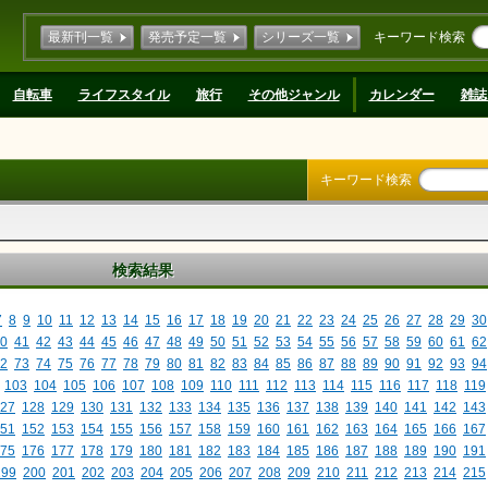
最新刊一覧
発売予定一覧
シリーズ一覧
キーワード検索
自転車
ライフスタイル
旅行
その他ジャンル
カレンダー
雑誌
キーワード検索
検索結果
7
8
9
10
11
12
13
14
15
16
17
18
19
20
21
22
23
24
25
26
27
28
29
30
0
41
42
43
44
45
46
47
48
49
50
51
52
53
54
55
56
57
58
59
60
61
62
2
73
74
75
76
77
78
79
80
81
82
83
84
85
86
87
88
89
90
91
92
93
94
103
104
105
106
107
108
109
110
111
112
113
114
115
116
117
118
119
27
128
129
130
131
132
133
134
135
136
137
138
139
140
141
142
143
51
152
153
154
155
156
157
158
159
160
161
162
163
164
165
166
167
75
176
177
178
179
180
181
182
183
184
185
186
187
188
189
190
191
199
200
201
202
203
204
205
206
207
208
209
210
211
212
213
214
215