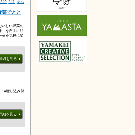
240
241
次へ
野菜でとと
おいしい野菜の
汁」を自由に組
一菜を気軽に楽
詳細を見る
！●綴じ込み付
詳細を見る