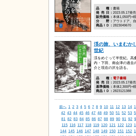
品種
書籍
発売日
2023.05.17発売
販売価格
本体1,050円+
分野
アウトドア、
商品ＩＤ
2823049670
渓の旅、いまむかし
世紀
渓をめぐって半世紀。高
内・下田、南会津の過去
介と現在の沢を語る。
品種
電子書籍
発売日
2023.05.17発売
基準価格
本体2,300円+
商品ＩＤ
2823121388
前へ
1
2
3
4
5
6
7
8
9
10
11
12
13
14
1
42
43
44
45
46
47
48
49
50
51
52
53
5
81
82
83
84
85
86
87
88
89
90
91
92
115
116
117
118
119
120
121
122
123
1
144
145
146
147
148
149
150
151
152
1