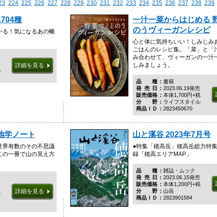
23
224
225
226
227
228
229
230
231
232
233
234
235
236
237
238
239
704種
一汁一菜からはじめる 
のうヴィーガンレシピ
かる！気になるあの蛾
心と体に気持ちいい！しみじみ
ごはんのレシピ集。「菜」と「
み合わせて、ヴィーガンの一汁
しみましょう。
詳細を見る
税
品種
書籍
発売日
2023.06.19発売
販売価格
本体1,700円+税
分野
ライフスタイル
商品ＩＤ
2823450670
地学ノート
山と溪谷 2023年7月号
世界有数のその不思議
●特集「穂高岳」穂高岳総力特集
この一冊で山の見え方
録「穂高エリアMAP」
品種
雑誌・ムック
発売日
2023.06.15発売
販売価格
本体1,200円+税
分野
山岳
詳細を見る
税
商品ＩＤ
2823901584