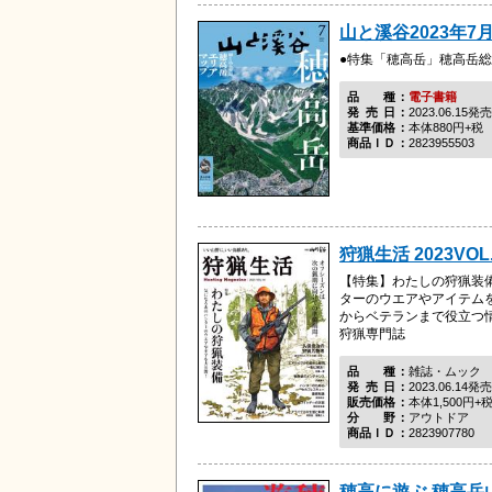
山と溪谷2023年7月
●特集「穂高岳」穂高岳
品種
電子書籍
発売日
2023.06.15発売
基準価格
本体880円+税
商品ＩＤ
2823955503
狩猟生活 2023VOL.
【特集】わたしの狩猟装
ターのウエアやアイテム
からベテランまで役立つ
狩猟専門誌
品種
雑誌・ムック
発売日
2023.06.14発売
販売価格
本体1,500円+
分野
アウトドア
商品ＩＤ
2823907780
穂高に遊ぶ 穂高岳