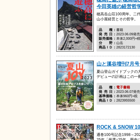
今田英雄の経営哲
穂高岳山荘100周年。二
山小屋経営とその哲学。
品種
書籍
発売日
2023.06.09発売
販売価格
本体2,000円+
分野
山岳
商品ＩＤ
2823172130
山と溪谷増刊7月号 
夏山登山ガイドブックの
デビューの計画はこの一
品種
電子書籍
発売日
2023.06.07発売
基準価格
本体960円+税
商品ＩＤ
2823955500
ROCK & SNOW 1
通巻100号記念1998～20
25年「厳選=25年、歴