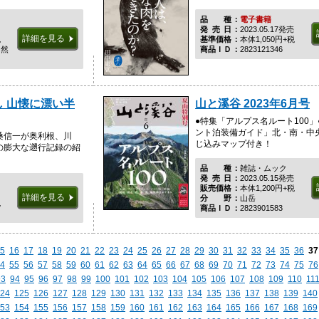
品種
電子書籍
発売日
2023.05.17発売
詳細を見る
税
基準価格
本体1,050円+税
自然
商品ＩＤ
2823121346
 山懐に漂い半
山と溪谷 2023年6月号
●特集「アルプス名ルート100
ント泊装備ガイド」北・南・中
桑信一が奥利根、川
じ込みマップ付き！
の膨大な遡行記録の紹
品種
雑誌・ムック
発売日
2023.05.15発売
販売価格
本体1,200円+税
詳細を見る
分野
山岳
税
商品ＩＤ
2823901583
5
16
17
18
19
20
21
22
23
24
25
26
27
28
29
30
31
32
33
34
35
36
37
4
55
56
57
58
59
60
61
62
63
64
65
66
67
68
69
70
71
72
73
74
75
76
93
94
95
96
97
98
99
100
101
102
103
104
105
106
107
108
109
110
11
24
125
126
127
128
129
130
131
132
133
134
135
136
137
138
139
140
53
154
155
156
157
158
159
160
161
162
163
164
165
166
167
168
169