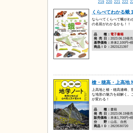
219
220
221
222
2
くらべてわかる蛾 1
ならべてくらべて蛾がわ
の名前がわかるかも！！
品種
電子書籍
発売日
2023.06.19発売
基準価格
本体2,100円+
商品ＩＤ
2823121397
槍・穂高・上高地 
上高地と槍・穂高連峰、
な地形の魅力を紐解く。
が変わる！
品種
書籍
発売日
2023.06.19発売
販売価格
本体1,700円+
分野
山岳、自然
商品ＩＤ
2823530720