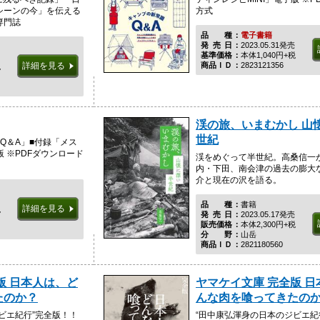
シーンの今」を伝える
方式
専門誌
品種
電子書籍
発売日
2023.05.31発売
基準価格
本体1,040円+税
商品ＩＤ
2823121356
詳細を見る
税
渓の旅、いまむかし 山
世紀
Q＆A」■付録「メス
版 ※PDFダウンロード
渓をめぐって半世紀。高桑信一
内・下田、南会津の過去の膨大
介と現在の沢を語る。
品種
書籍
詳細を見る
税
発売日
2023.05.17発売
販売価格
本体2,300円+税
分野
山岳
商品ＩＤ
2821180560
版 日本人は、ど
ヤマケイ文庫 完全版 
たのか？
んな肉を喰ってきたの
ビエ紀行”完全版！！
“田中康弘渾身の日本のジビエ紀