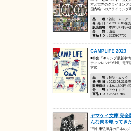
本と世界のクライミング
国内唯一のクライミング
品種
雑誌・ムック
発売日
2023.06.06発売
販売価格
本体1,800円+
分野
山岳
商品ＩＤ
2823907730
CAMPLIFE 2023
■特集「キャンプ最新事情
ティンレシピMINI」電子
方式
品種
雑誌・ムック
発売日
2023.05.31発売
販売価格
本体1,300円+
分野
アウトドア
商品ＩＤ
2823907860
ヤマケイ文庫 完全
んな肉を喰ってき
“田中康弘渾身の日本のジ