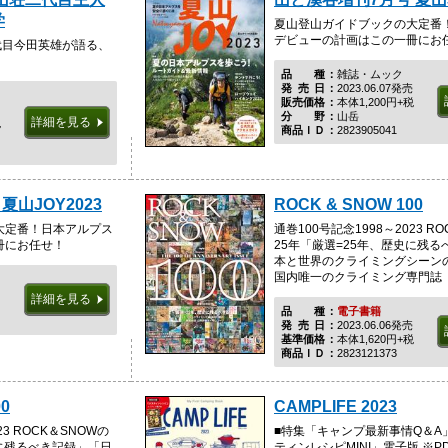
学
夏山登山ガイドブックの大定番
デビューの計画はこの一冊にお
代目今田英雄が語る、
品種
雑誌・ムック
発売日
2023.06.07発売
販売価格
本体1,200円+税
分野
山岳
詳細を見る
税
商品ＩＤ
2823905041
夏山JOY2023
ROCK & SNOW 100
大定番！日本アルプス
通巻100号記念1998～2023 R
冊にお任せ！
25年「厳選=25年、歴史に残
本と世界のクライミングシーン
国内唯一のクライミング専門誌
詳細を見る
品種
電子書籍
発売日
2023.06.06発売
基準価格
本体1,620円+税
商品ＩＤ
2823121373
00
CAMPLIFE 2023
23 ROCK＆SNOWの
■特集「キャンプ最新事情Q＆A
史に残るべき記録」「日
ティンレシピMINI」電子版 ※