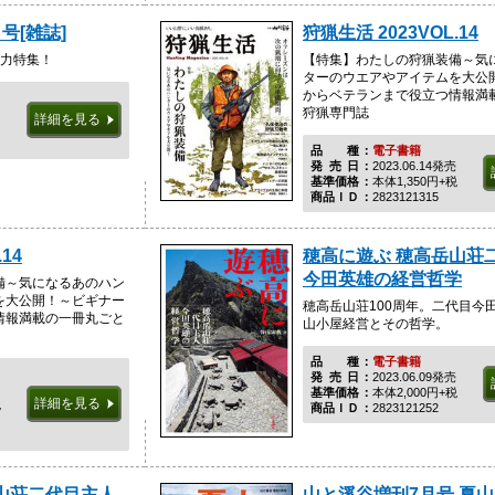
号[雑誌]
狩猟生活 2023VOL.14
総力特集！
【特集】わたしの狩猟装備～気
ターのウエアやアイテムを大公
からベテランまで役立つ情報満
狩猟専門誌
詳細を見る
品種
電子書籍
発売日
2023.06.14発売
基準価格
本体1,350円+税
商品ＩＤ
2823121315
14
穂高に遊ぶ 穂高岳山荘
今田英雄の経営哲学
備～気になるあのハン
を大公開！～ビギナー
穂高岳山荘100周年。二代目今
情報満載の一冊丸ごと
山小屋経営とその哲学。
品種
電子書籍
発売日
2023.06.09発売
基準価格
本体2,000円+税
詳細を見る
税
商品ＩＤ
2823121252
山荘二代目主人
山と溪谷増刊7月号 夏山J