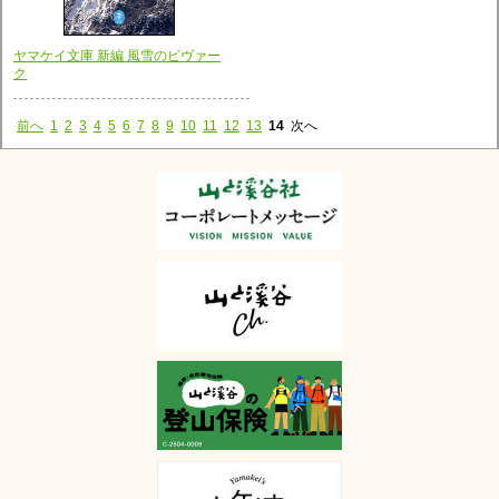
ヤマケイ文庫 新編 風雪のビヴァー
ク
前へ
1
2
3
4
5
6
7
8
9
10
11
12
13
14
次へ