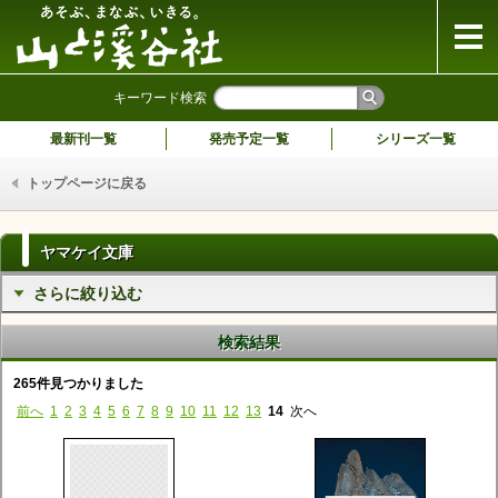
山と溪谷社
キーワード検索
最新刊一覧
発売予定一覧
シリーズ一覧
トップページに戻る
ヤマケイ文庫
さらに絞り込む
検索結果
265件見つかりました
前へ
1
2
3
4
5
6
7
8
9
10
11
12
13
14
次へ