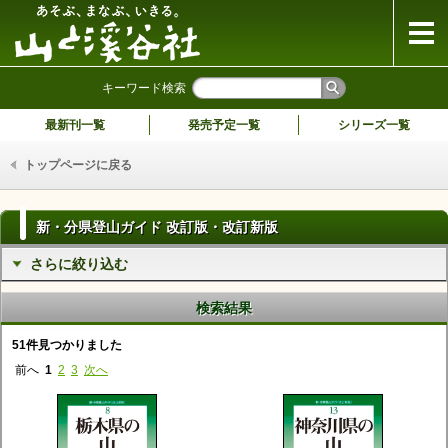
山と溪谷社
キーワード検索
最新刊一覧
発売予定一覧
シリーズ一覧
トップページに戻る
新・分県登山ガイド 改訂版・改訂新版
さらに絞り込む
検索結果
51件見つかりました
前へ
1
2
3
次へ