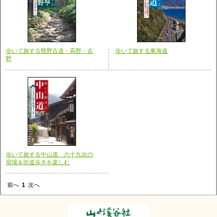
歩いて旅する熊野古道・高野・吉
歩いて旅する東海道
野
歩いて旅する中山道 六十九次の
宿場＆街道歩きを楽しむ
前へ
1
次へ