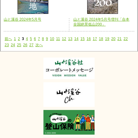
山と溪谷 2024年5月号
山と溪谷 2024年5月号増刊「合本
全国絶景低山200」
前へ
1
2
3
4
5
6
7
8
9
10
11
12
13
14
15
16
17
18
19
20
21
22
23
24
25
26
27
次へ