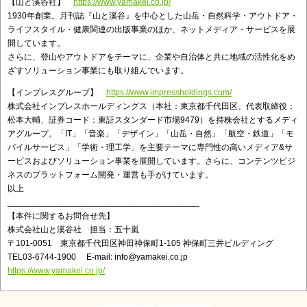
【山と溪谷社】
https://www.yamakei.co.jp/
1930年創業。月刊誌『山と溪谷』を中心とした山岳・自然科学・アウトドア・
ライフスタイル・健康関連の出版事業のほか、ネットメディア・サービスを展
開しています。
さらに、登山やアウトドアをテーマに、企業や自治体と共に地域の活性化をめ
ざすソリューション事業にも取り組んでいます。
【インプレスグループ】
https://www.impressholdings.com/
株式会社インプレスホールディングス（本社：東京都千代田区、代表取締役：
松本大輔、証券コード：東証スタンダード市場9479）を持株会社とするメディ
アグループ。「IT」「音楽」「デザイン」「山岳・自然」「航空・鉄道」「モ
バイルサービス」「学術・理工学」を主要テーマに専門性の高いメディア&サ
ービスおよびソリューション事業を展開しています。さらに、コンテンツビジ
ネスのプラットフォーム開発・運営も手がけています。
以上
________________________________________
【本件に関するお問合せ先】
株式会社山と溪谷社 担当：五十嵐
〒101-0051 東京都千代田区神田神保町1-105 神保町三井ビルディング
TEL03-6744-1900 E-mail: info@yamakei.co.jp
https://www.yamakei.co.jp/