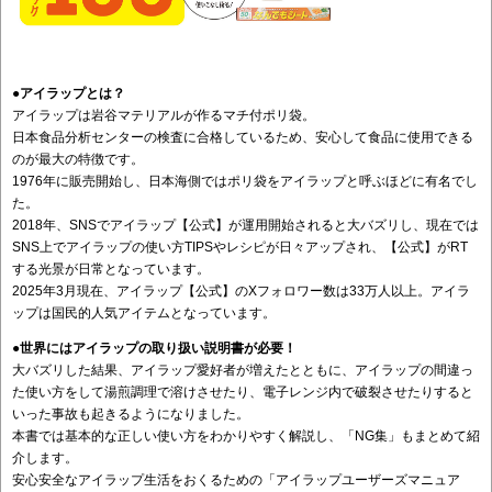
●アイラップとは？
アイラップは岩谷マテリアルが作るマチ付ポリ袋。
日本食品分析センターの検査に合格しているため、安心して食品に使用できる
のが最大の特徴です。
1976年に販売開始し、日本海側ではポリ袋をアイラップと呼ぶほどに有名でし
た。
2018年、SNSでアイラップ【公式】が運用開始されると大バズリし、現在では
SNS上でアイラップの使い方TIPSやレシピが日々アップされ、【公式】がRT
する光景が日常となっています。
2025年3月現在、アイラップ【公式】のXフォロワー数は33万人以上。アイラ
ップは国民的人気アイテムとなっています。
●世界にはアイラップの取り扱い説明書が必要！
大バズリした結果、アイラップ愛好者が増えたとともに、アイラップの間違っ
た使い方をして湯煎調理で溶けさせたり、電子レンジ内で破裂させたりすると
いった事故も起きるようになりました。
本書では基本的な正しい使い方をわかりやすく解説し、「NG集」もまとめて紹
介します。
安心安全なアイラップ生活をおくるための「アイラップユーザーズマニュア