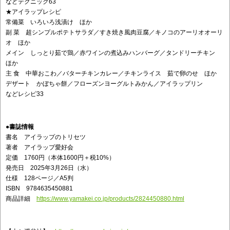
などテクニック63
★アイラップレシピ
常備菜 いろいろ浅漬け ほか
副 菜 超シンプルポテトサラダ／すき焼き風肉豆腐／キノコのアーリオオーリ
オ ほか
メイン しっとり茹で鶏／赤ワインの煮込みハンバーグ／タンドリーチキン
ほか
主 食 中華おこわ／バターチキンカレー／チキンライス 茹で卵のせ ほか
デザート かぼちゃ餅／フローズンヨーグルトみかん／アイラップリン
などレシピ33
●書誌情報
書名 アイラップのトリセツ
著者 アイラップ愛好会
定価 1760円（本体1600円＋税10%）
発売日 2025年3月26日（水）
仕様 128ページ／A5判
ISBN 9784635450881
商品詳細
https://www.yamakei.co.jp/products/2824450880.html