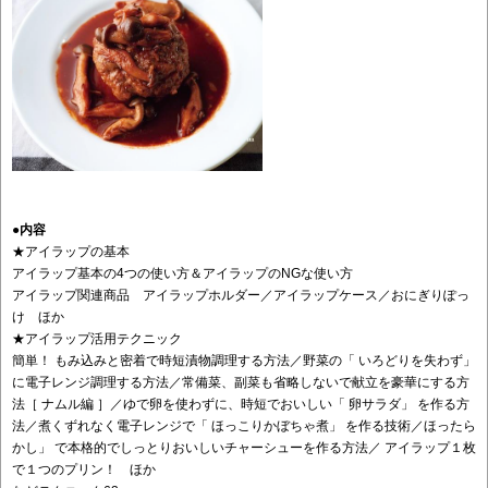
●内容
★アイラップの基本
アイラップ基本の4つの使い方＆アイラップのNGな使い方
アイラップ関連商品 アイラップホルダー／アイラップケース／おにぎりぽっ
け ほか
★アイラップ活用テクニック
簡単！ もみ込みと密着で時短漬物調理する方法／野菜の「 いろどりを失わず」
に電子レンジ調理する方法／常備菜、副菜も省略しないで献立を豪華にする方
法［ ナムル編 ］／ゆで卵を使わずに、時短でおいしい「 卵サラダ」 を作る方
法／煮くずれなく電子レンジで「 ほっこりかぼちゃ煮」 を作る技術／ほったら
かし」 で本格的でしっとりおいしいチャーシューを作る方法／ アイラップ１枚
で１つのプリン！ ほか