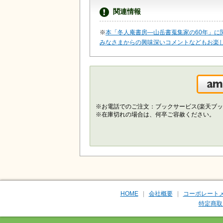
関連情報
※
本「冬人庵書房―山岳書蒐集家の60年」に関
みなさまからの興味深いコメントなどもお楽
※お電話でのご注文：ブックサービス(楽天ブッ
※在庫切れの場合は、何卒ご容赦ください。
HOME
会社概要
コーポレート
特定商取