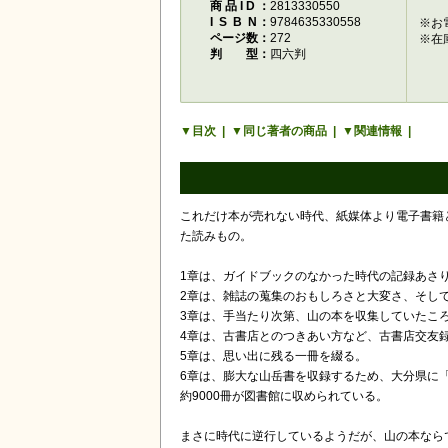
商品ID
2813330550
ISBN
9784635330558
※お
ページ数
272
※在
判型
四六判
目次
同じ著者の商品
関連情報
これだけ本が売れない時代、紙媒体より電子書籍
た読みもの。
1章は、ガイドブックのなかった時代の記録あさ
2章は、雑誌の蒐集のおもしろさと大変さ、そし
3章は、手当たり次第、山の本を収集していたこ
4章は、古書店とのつきあい方など、古書店交友
5章は、思い出に残る一冊を綴る。
6章は、膨大な山岳書を収録するため、大分県に「
約9000冊が図書館に収められている。
まさに時代に逆行しているようだが、山の本なら