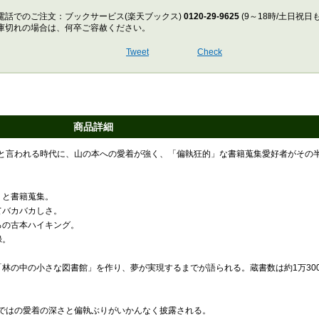
電話でのご注文：ブックサービス(楽天ブックス)
0120-29-9625
(9～18時/土日祝日
庫切れの場合は、何卒ご容赦ください。
Tweet
Check
商品詳細
と言われる時代に、山の本への愛着が強く、「偏執狂的」な書籍蒐集愛好者がその
りと書籍蒐集。
てバカバカしさ。
ろの古本ハイキング。
録。
林の中の小さな図書館」を作り、夢が実現するまでが語られる。蔵書数は約1万30
ではの愛着の深さと偏執ぶりがいかんなく披露される。