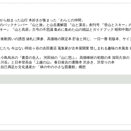
から始まった山行 本好きが集まった「わらじの仲間」
のバックナンバー 『山と旅』と山岳書解題 『山と溪谷』創刊号 『登山とスキー』の
キー』 『山と高原』欠号の不思議 集めに集めた山の雑誌とガイドブック 昭和中期
 衝動買いの誘惑 値札に降参、高価格の限定本 貯金と同じ、一日一冊 初版本、サイ
たち 今はない阿佐ヶ谷の吉田書店 蒐集家が古本屋開業 惜しまれる趣味の木風舎 
 小島烏水の『書斎の岳人』 河田禎の『山に憩ふ』 高畑棟材の初期の本 深田久弥の
谷川岳』と日本登高会『上越の山』 春日俊吉の遭難本 沢歩き、沢登りの本
は自己満足か文化遺産か 「林の中の小さな図書館」構想