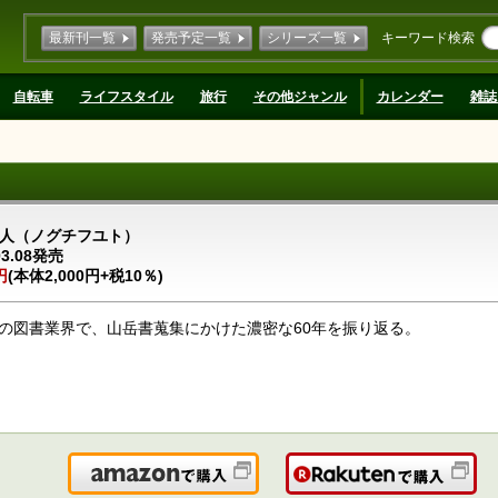
最新刊一覧
発売予定一覧
シリーズ一覧
キーワード検索
自転車
ライフスタイル
旅行
その他ジャンル
カレンダー
雑誌
人（ノグチフユト）
03.08発売
円
(本体2,000円+税10％)
の図書業界で、山岳書蒐集にかけた濃密な60年を振り返る。
Amazonで購入
楽