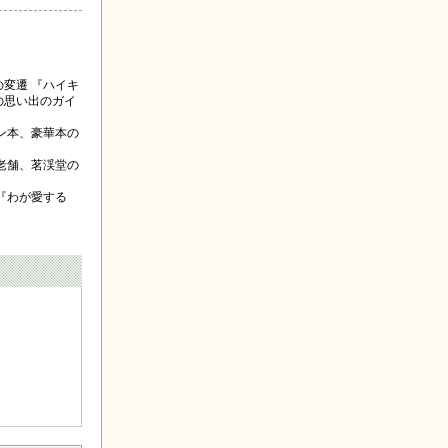
変遷 『ハイキ
の思い出のガイ
ン本、豪華本の
老舗、茗渓堂の
『わが愛する