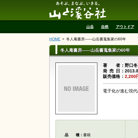
山と溪谷社
山岳
自然
アウトドア
HOME
冬人庵書房――山岳書蒐集家の60年
冬人庵書房――山岳書蒐集家の60年
著者
野口冬
発売日
2013.
販売価格
2,200
電子化が進む現代
品種
書籍