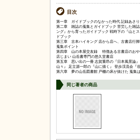
目次
第一章 ガイドブックのなかった時代 記録あさり
第二章 雑誌の蒐集とガイドブック 苦労した雑誌
ング』から育ったガイドブック 戦時下の『山とス
ドブック
第三章 古本ハイキング 店から店へ、古書店行脚
蒐集ポイント
第四章 山の本屋交友録 特徴ある古書店のおやじ
店じまい 山岳書専門の悠久堂書店
第五章 思い出の一冊 志賀重昂の『日本風景論』
山々』 足立源一郎の『山に描く』 登歩渓流会『
第六章 夢の山岳図書館 戸棚の床が抜けた 蒐集
同じ著者の商品