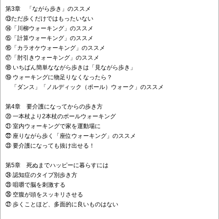
第3章 「ながら歩き」のススメ
⑬ただ歩くだけではもったいない
⑭「川柳ウォーキング」のススメ
⑮「計算ウォーキング」のススメ
⑯「カラオケウォーキング」のススメ
⑰「肘引きウォーキング」のススメ
⑱ いちばん簡単なながら歩きは「見ながら歩き」
⑲ ウォーキングに物足りなくなったら？
「ダンス」「ノルディック（ポール）ウォーク」のススメ
第4章 要介護になってからの歩き方
⑳ 一本杖より2本杖のポールウォーキング
㉑ 室内ウォーキングで家を運動場に
㉒ 座りながら歩く「座位ウォーキング」のススメ
㉓ 要介護になっても抜け出せる！
第5章 死ぬまでハッピーに暮らすには
㉔ 認知症のタイプ別歩き方
㉕ 咀嚼で脳を刺激する
㉖ 空腹が頭をスッキリさせる
㉗ 歩くことほど、多面的に良いものはない