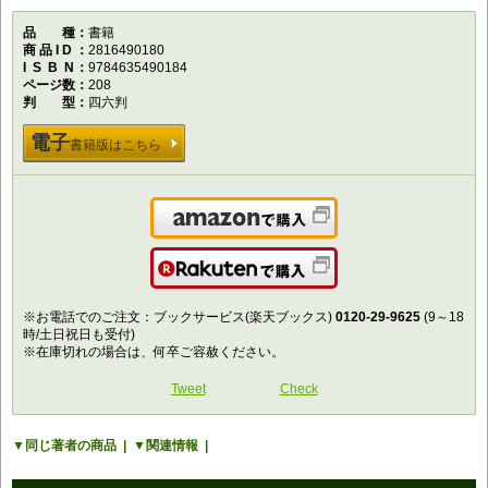
品種
書籍
商品ID
2816490180
ISBN
9784635490184
ページ数
208
判型
四六判
電子
書籍版はこちら
Amazonで購入
楽天で購入
※お電話でのご注文：ブックサービス(楽天ブックス)
0120-29-9625
(9～18
時/土日祝日も受付)
※在庫切れの場合は、何卒ご容赦ください。
Tweet
Check
同じ著者の商品
関連情報