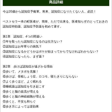
商品詳細
今は20歳から認知症予備軍。将来、認知症になりたくない人、必読！
ベストセラー本の町医者が、簡単、ただで出来る、医者知らずのとっておきの
認知症特効薬、認知症予防薬を初めて著す。
第1章 認知症、4つの間違い
①年を取ったら認知症になるのは仕方ない？
②認知症はお年寄りの病気？
③認知症になるかどうかはボケが始まってからでなければわからない？
④認知症になったら、まず薬？
第2章 歩けば認知症が遠ざかる理由
⑤歩いて、メタボを克服！
⑥歩けば、骨粗しょう症、ロコモ、寝たきりにならない
⑦よく歩くほど、よく眠れる
⑧睡眠薬は認知症を引き起こす
⑨歩くと脳の血流が増える
⑩歩くと脳の神経細胞が増える
⑪歩くと、不安も和らぐ
⑫歩き方によっては逆効果