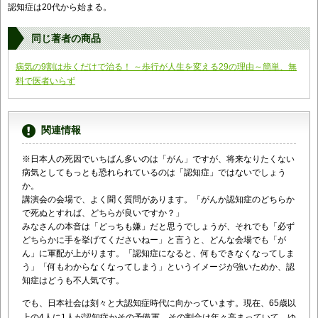
認知症は20代から始まる。
同じ著者の商品
病気の9割は歩くだけで治る！ ～歩行が人生を変える29の理由～簡単、無
料で医者いらず
関連情報
※日本人の死因でいちばん多いのは「がん」ですが、将来なりたくない
病気としてもっとも恐れられているのは「認知症」ではないでしょう
か。
講演会の会場で、よく聞く質問があります。「がんか認知症のどちらか
で死ぬとすれば、どちらが良いですか？」
みなさんの本音は「どっちも嫌」だと思うでしょうが、それでも「必ず
どちらかに手を挙げてくださいねー」と言うと、どんな会場でも「が
ん」に軍配が上がります。「認知症になると、何もできなくなってしま
う」「何もわからなくなってしまう」というイメージが強いためか、認
知症はどうも不人気です。
でも、日本社会は刻々と大認知症時代に向かっています。現在、65歳以
上の4人に1人が認知症かその予備軍。その割合は年々高まっていて、ゆ