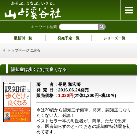
山と溪谷社
キーワード検索
最新刊一覧
発売予定一覧
シリーズ一覧
トップページに戻る
認知症は歩くだけで良くなる
著者
長尾 和宏著
発売日
2016.06.24発売
販売価格
1,320円
(本体1,200円+税10％)
今は20歳から認知症予備軍。将来、認知症になり
たくない人、必読！
ベストセラー本の町医者が、簡単、ただで出来
る、医者知らずのとっておきの認知症特効薬を初
めて著す。