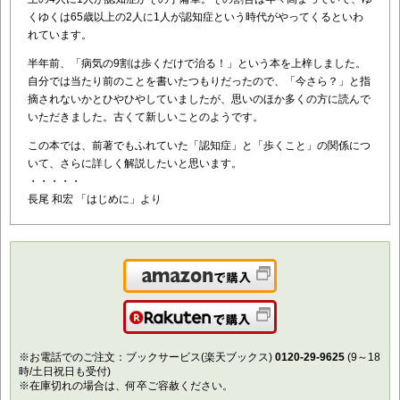
くゆくは65歳以上の2人に1人が認知症という時代がやってくるといわ
れています。
半年前、「病気の9割は歩くだけで治る！」という本を上梓しました。
自分では当たり前のことを書いたつもりだったので、「今さら？」と指
摘されないかとひやひやしていましたが、思いのほか多くの方に読んで
いただきました。古くて新しいことのようです。
この本では、前著でもふれていた「認知症」と「歩くこと」の関係につ
いて、さらに詳しく解説したいと思います。
・・・・・
長尾 和宏 「はじめに」より
Amazonで購入
楽天で購入
※お電話でのご注文：ブックサービス(楽天ブックス)
0120-29-9625
(9～18
時/土日祝日も受付)
※在庫切れの場合は、何卒ご容赦ください。