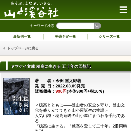
山と溪谷社
キーワード検索
最新刊一覧
発売予定一覧
シリーズ一覧
トップページに戻る
ヤマケイ文庫 穂高に生きる 五十年の回想記
著者
今田 重太郎著
発売日
2022.03.09発売
販売価格
990円
(本体900円+税10％)
＜穂高とともに――登山者の安全を守り、登山文
化を盛り立ててきた山小屋誕生の物語＞
人気山域・穂高連峰の山小屋にまつわる手記であ
る
『穂高に生きる』『穂高を愛して二十年』2冊同時