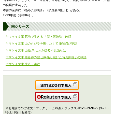
山小屋の主人として、登山道整備、遭難救助など、穂高連峰の安全や登山文化
の発展に寄与した。
本書の全身に『穂高小屋物語』（読売新聞社刊）がある。
1993年没（享年84）。
同シリーズ
ヤマケイ文庫 荒地で生きる 「新・冒険論」改訂
ヤマケイ文庫 山のクジラを獲りたくて 単独忍び猟記
ヤマケイ文庫 山怪 朱 山人が語る不思議な話
ヤマケイ文庫 踏み跡の譜 山を撮り続けた写真家親子の物語
ヤマケイ文庫 北八ッ彷徨
Amazonで購入
楽天で購入
※お電話でのご注文：ブックサービス(楽天ブックス)
0120-29-9625
(9～18
時/土日祝日も受付)