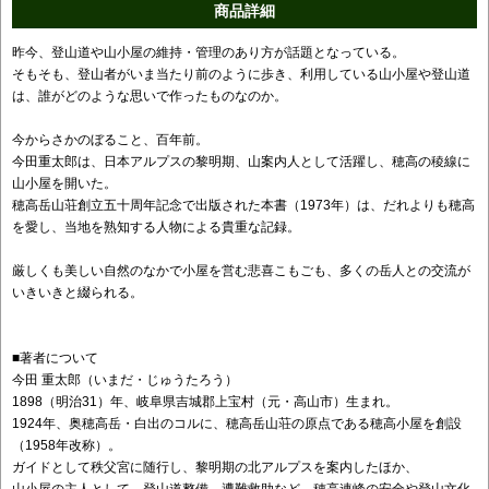
商品詳細
昨今、登山道や山小屋の維持・管理のあり方が話題となっている。
そもそも、登山者がいま当たり前のように歩き、利用している山小屋や登山道
は、誰がどのような思いで作ったものなのか。
今からさかのぼること、百年前。
今田重太郎は、日本アルプスの黎明期、山案内人として活躍し、穂高の稜線に
山小屋を開いた。
穂高岳山荘創立五十周年記念で出版された本書（1973年）は、だれよりも穂高
を愛し、当地を熟知する人物による貴重な記録。
厳しくも美しい自然のなかで小屋を営む悲喜こもごも、多くの岳人との交流が
いきいきと綴られる。
■著者について
今田 重太郎（いまだ・じゅうたろう）
1898（明治31）年、岐阜県吉城郡上宝村（元・高山市）生まれ。
1924年、奥穂高岳・白出のコルに、穂高岳山荘の原点である穂高小屋を創設
（1958年改称）。
ガイドとして秩父宮に随行し、黎明期の北アルプスを案内したほか、