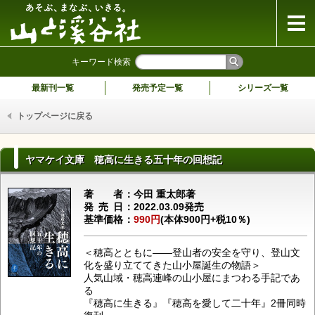
山と溪谷社
キーワード検索
最新刊一覧
発売予定一覧
シリーズ一覧
トップページに戻る
ヤマケイ文庫 穂高に生きる五十年の回想記
著者
今田 重太郎著
発売日
2022.03.09発売
基準価格
990円
(本体900円+税10％)
＜穂高とともに――登山者の安全を守り、登山文
化を盛り立ててきた山小屋誕生の物語＞
人気山域・穂高連峰の山小屋にまつわる手記であ
る
『穂高に生きる』『穂高を愛して二十年』2冊同時