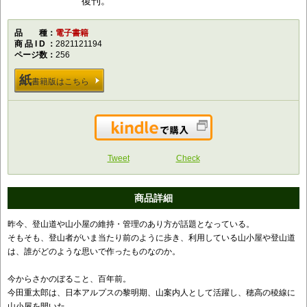
復刊。
品種
電子書籍
商品ID
2821121194
ページ数
256
紙
書籍版はこちら
Kindleで購入
Tweet
Check
商品詳細
昨今、登山道や山小屋の維持・管理のあり方が話題となっている。
そもそも、登山者がいま当たり前のように歩き、利用している山小屋や登山道
は、誰がどのような思いで作ったものなのか。
今からさかのぼること、百年前。
今田重太郎は、日本アルプスの黎明期、山案内人として活躍し、穂高の稜線に
山小屋を開いた。