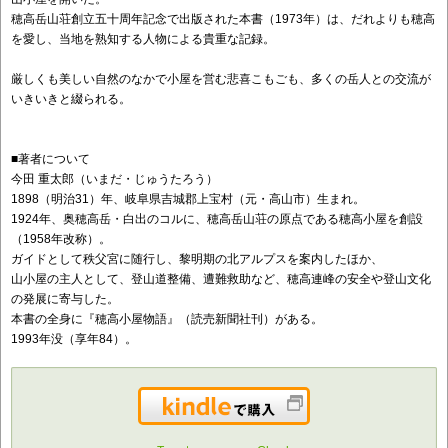
穂高岳山荘創立五十周年記念で出版された本書（1973年）は、だれよりも穂高
を愛し、当地を熟知する人物による貴重な記録。
厳しくも美しい自然のなかで小屋を営む悲喜こもごも、多くの岳人との交流が
いきいきと綴られる。
■著者について
今田 重太郎（いまだ・じゅうたろう）
1898（明治31）年、岐阜県吉城郡上宝村（元・高山市）生まれ。
1924年、奥穂高岳・白出のコルに、穂高岳山荘の原点である穂高小屋を創設
（1958年改称）。
ガイドとして秩父宮に随行し、黎明期の北アルプスを案内したほか、
山小屋の主人として、登山道整備、遭難救助など、穂高連峰の安全や登山文化
の発展に寄与した。
本書の全身に『穂高小屋物語』（読売新聞社刊）がある。
1993年没（享年84）。
Kindleで購入