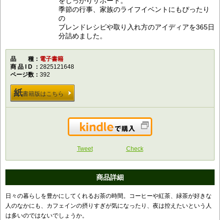
をしっかりサポート。
季節の行事、家族のライフイベントにもぴったり
の
ブレンドレシピや取り入れ方のアイディアを365日
分詰めました。
品種
電子書籍
商品ID
2825121648
ページ数
392
紙
書籍版はこちら
Kindleで購入
Tweet
Check
商品詳細
日々の暮らしを豊かにしてくれるお茶の時間。コーヒーや紅茶、緑茶が好きな
人のなかにも、カフェインの摂りすぎが気になったり、夜は控えたいという人
は多いのではないでしょうか。