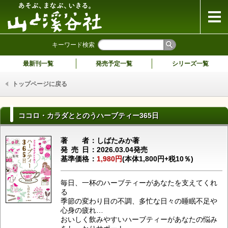
山と溪谷社
キーワード検索
最新刊一覧
発売予定一覧
シリーズ一覧
トップページに戻る
ココロ・カラダととのうハーブティー365日
著者
しばたみか著
発売日
2026.03.04発売
基準価格
1,980円
(本体1,800円+税10％)
毎日、一杯のハーブティーがあなたを支えてくれ
る
季節の変わり目の不調、多忙な日々の睡眠不足や
心身の疲れ…
おいしく飲みやすいハーブティーがあなたの悩み