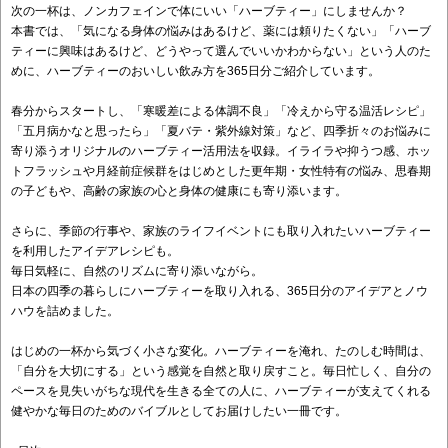
次の一杯は、ノンカフェインで体にいい「ハーブティー」にしませんか？
本書では、「気になる身体の悩みはあるけど、薬には頼りたくない」「ハーブ
ティーに興味はあるけど、どうやって選んでいいかわからない」という人のた
めに、ハーブティーのおいしい飲み方を365日分ご紹介しています。
春分からスタートし、「寒暖差による体調不良」「冷えから守る温活レシピ」
「五月病かなと思ったら」「夏バテ・紫外線対策」など、四季折々のお悩みに
寄り添うオリジナルのハーブティー活用法を収録。イライラや抑うつ感、ホッ
トフラッシュや月経前症候群をはじめとした更年期・女性特有の悩み、思春期
の子どもや、高齢の家族の心と身体の健康にも寄り添います。
さらに、季節の行事や、家族のライフイベントにも取り入れたいハーブティー
を利用したアイデアレシピも。
毎日気軽に、自然のリズムに寄り添いながら。
日本の四季の暮らしにハーブティーを取り入れる、365日分のアイデアとノウ
ハウを詰めました。
はじめの一杯から気づく小さな変化。ハーブティーを淹れ、たのしむ時間は、
「自分を大切にする」という感覚を自然と取り戻すこと。毎日忙しく、自分の
ペースを見失いがちな現代を生きる全ての人に、ハーブティーが支えてくれる
健やかな毎日のためのバイブルとしてお届けしたい一冊です。