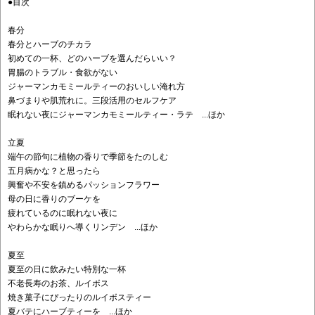
●目次
春分
春分とハーブのチカラ
初めての一杯、どのハーブを選んだらいい？
胃腸のトラブル・食欲がない
ジャーマンカモミールティーのおいしい淹れ方
鼻づまりや肌荒れに。三段活用のセルフケア
眠れない夜にジャーマンカモミールティー・ラテ ...ほか
立夏
端午の節句に植物の香りで季節をたのしむ
五月病かな？と思ったら
興奮や不安を鎮めるパッションフラワー
母の日に香りのブーケを
疲れているのに眠れない夜に
やわらかな眠りへ導くリンデン ...ほか
夏至
夏至の日に飲みたい特別な一杯
不老長寿のお茶、ルイボス
焼き菓子にぴったりのルイボスティー
夏バテにハーブティーを ...ほか