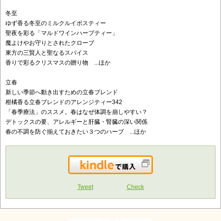
冬至
ゆず香る冬至のミルクルイボスティー
聖夜を彩る「マルドワインハーブティー」
魔よけやお守りとされたクローブ
東方の三賢人と聖なるスパイス
香りで彩るクリスマスの贈り物 ...ほか
立春
新しい季節へ動き出すための立春ブレンド
柑橘香る立春ブレンドのアレンジティー342
「春季療法」のススメ。春はなぜ体調を崩しやすい？
デトックスの要、アレルギーと肝臓・腎臓の深い関係
春の不調を防ぐ揃えておきたい３つのハーブ ...ほか
Kindleで購入
Tweet
Check