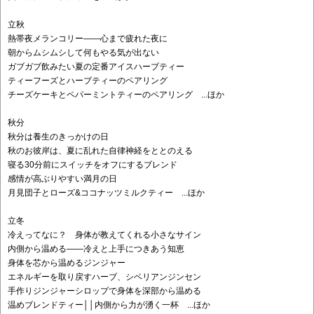
立秋
熱帯夜メランコリー——心まで疲れた夜に
朝からムシムシして何もやる気が出ない
ガブガブ飲みたい夏の定番アイスハーブティー
ティーフーズとハーブティーのペアリング
チーズケーキとペパーミントティーのペアリング ...ほか
秋分
秋分は養生のきっかけの日
秋のお彼岸は、夏に乱れた自律神経をととのえる
寝る30分前にスイッチをオフにするブレンド
感情が高ぶりやすい満月の日
月見団子とローズ&ココナッツミルクティー ...ほか
立冬
冷えってなに？ 身体が教えてくれる小さなサイン
内側から温める——冷えと上手につきあう知恵
身体を芯から温めるジンジャー
エネルギーを取り戻すハーブ、シベリアンジンセン
手作りジンジャーシロップで身体を深部から温める
温めブレンドティー││内側から力が湧く一杯 ...ほか