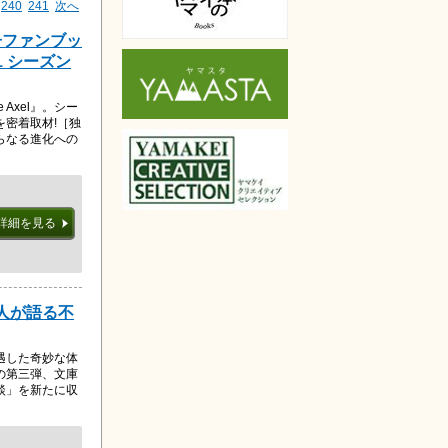
240
241
次へ
子ファンブッ
021 シーズン
 Axel』。シー
密着取材!［独
らなる進化への
詳細を見る
山人が語る不
遇した奇妙な体
の第三弾、文庫
談」を新たに収