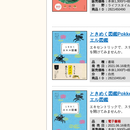
販売価格
本体1,300円+
分野
ライフスタイ
商品ＩＤ
2821450490
ときめく図鑑Pokk
エル図鑑
エキセントリックで、ス
を開けてみませんか。
品種
書籍
発売日
2021.06.16発売
販売価格
本体1,000円+
分野
自然
商品ＩＤ
2821049140
ときめく図鑑Pokk
エル図鑑
エキセントリックで、ス
を開けてみませんか。
品種
電子書籍
発売日
2021.06.16発売
基準価格
本体1,000円+