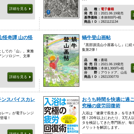
詳細を見る
品種
電子書籍
発売日
2021.06.19発売
基準価格
本体800円+税
商品ＩＤ
2821121134
山怪奇譚 山の怪
蝸牛登山画帖
『黒部源流山小屋暮らし』に続
集第2弾！
としての「山」。東雅
アンソロジー、文庫
品種
書籍
発売日
2021.06.19発売
販売価格
本体1,300円+税
分野
アウトドア、山岳
商品ＩＤ
2821330770
詳細を見る
チンスパイスカレ
おうち時間を快適に過ご
究極の疲労回復術
カレー』が電子レンジ
入浴は「健康で長生き」を引き
弾登場！
慣！20年以上にわたり、3万人
タを検証してきた専門医が、毎
メリットを解説します。