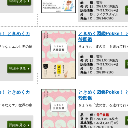
詳細を見る
税
品種
書籍
ル
発売日
2021.06.18発売
販売価格
本体1,300円+税
分野
ライフスタイル
商品ＩＤ
2821490560
e！ ときめくカ
ときめく図鑑Pokke！
殻図鑑
テキなカエル世界の扉
きょうも「波の音」を連れて行
品種
書籍
発売日
2021.06.16発売
販売価格
本体1,300円+税
分野
自然
詳細を見る
税
商品ＩＤ
2821049160
e！ ときめくカ
ときめく図鑑Pokke！
殻図鑑
テキなカエル世界の扉
きょうも「波の音」を連れて行
品種
電子書籍
発売日
2021.06.16発売
基準価格
本体1,300円+税
詳細を見る
商品ＩＤ
2821121126
税