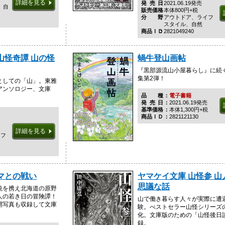
詳細を見る
発売日
2021.06.19発売
、自
販売価格
本体800円+税
分野
アウトドア、ライフ
スタイル、自然
商品ＩＤ
2821049240
山怪奇譚 山の怪
蝸牛登山画帖
『黒部源流山小屋暮らし』に続
集第2弾！
としての「山」。東雅
アンソロジー、文庫
品種
電子書籍
発売日
2021.06.19発売
基準価格
本体1,300円+税
商品ＩＤ
2821121130
詳細を見る
イフ
マとの戦い
ヤマケイ文庫 山怪参 
思議な話
銃を携え北海道の原野
人の若き日の冒険譚！
山で働き暮らす人々が実際に遭
開写真も収録して文庫
験。べストセラー山怪シリーズ
化。文庫版のための「山怪後日
録。