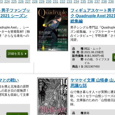
23
224
225
226
227
228
229
230
231
232
233
234
235
236
237
238
239
ト男子ファンブッ
フィギュアスケート男
el 2021 シーズン
ク Quadruple Axel 2
総集編
uple Axel』。シー
男子シングル専門誌『Quadruple
ーターを密着取材!［独
ズン総集編。トップスケーターを
磨「さらなる進化への
占インタビュー］宇野昌磨「さ
渇望」
品種
雑誌・ムック
発売日
2021.06.23発売
詳細を見る
税
販売価格
本体1,900円+税
分野
その他、ライフスタ
イル
商品ＩＤ
2821907450
マとの戦い
ヤマケイ文庫 山怪参 
思議な話
銃を携え北海道の原野
人の若き日の冒険譚！
山で働き暮らす人々が実際に遭
開写真も収録して文庫
験。べストセラー山怪シリーズ
化。文庫版のための「山怪後日
録。
品種
書籍