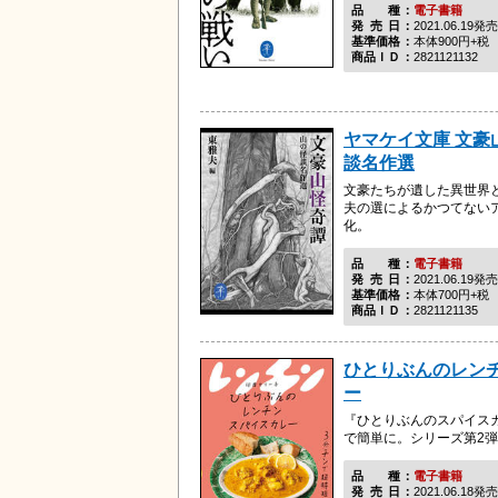
品種
電子書籍
発売日
2021.06.19発売
基準価格
本体900円+税
商品ＩＤ
2821121132
ヤマケイ文庫 文豪
談名作選
文豪たちが遺した異世界
夫の選によるかつてない
化。
品種
電子書籍
発売日
2021.06.19発売
基準価格
本体700円+税
商品ＩＤ
2821121135
ひとりぶんのレン
ー
『ひとりぶんのスパイス
で簡単に。シリーズ第2
品種
電子書籍
発売日
2021.06.18発売