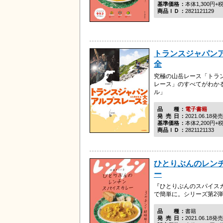
基準価格
本体1,300円+
商品ＩＤ
2821121129
トランスジャパン
全
究極の山岳レース「トラ
レース」のすべてがわかる
ル」
品種
電子書籍
発売日
2021.06.18発売
基準価格
本体2,200円+
商品ＩＤ
2821121133
ひとりぶんのレン
ー
『ひとりぶんのスパイス
で簡単に。シリーズ第2
品種
書籍
発売日
2021.06.18発売