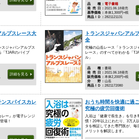
詳細を見る
税
品種
電子書籍
発売日
2021.06.18発売
基準価格
本体1,300円+税
商品ＩＤ
2821121131
アルプスレース大
トランスジャパンアル
全
ンスジャパンアルプス
究極の山岳レース「トランスジ
「TJARのバイブ
レース」のすべてがわかる「TJ
ル」
品種
書籍
発売日
2021.06.18発売
詳細を見る
税
販売価格
本体2,200円+税
分野
山岳
商品ＩＤ
2821172080
チンスパイスカレ
おうち時間を快適に過ご
究極の疲労回復術
カレー』が電子レンジ
入浴は「健康で長生き」を引き
弾登場！
慣！20年以上にわたり、3万人
タを検証してきた専門医が、毎
メリットを解説します。