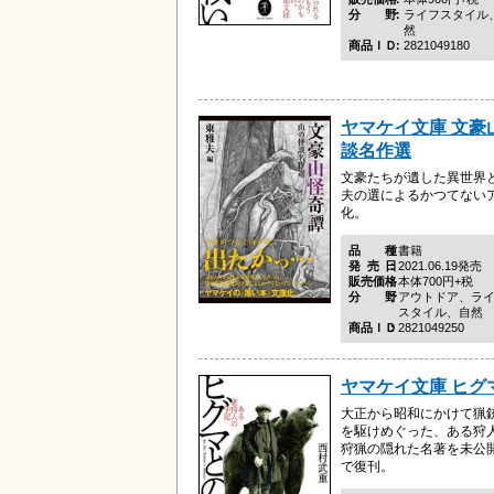
分野
ライフスタイル
然
商品ＩＤ
2821049180
ヤマケイ文庫 文豪
談名作選
文豪たちが遺した異世界
夫の選によるかつてない
化。
品種
書籍
発売日
2021.06.19発売
販売価格
本体700円+税
分野
アウトドア、ラ
スタイル、自然
商品ＩＤ
2821049250
ヤマケイ文庫 ヒグ
大正から昭和にかけて猟
を駆けめぐった、ある狩
狩猟の隠れた名著を未公
で復刊。