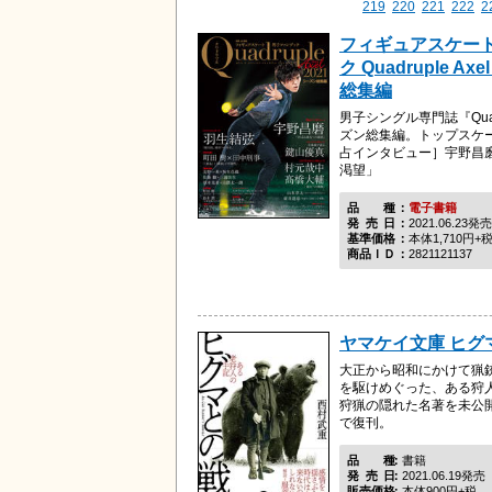
219
220
221
222
2
フィギュアスケー
ク Quadruple Ax
総集編
男子シングル専門誌『Quadr
ズン総集編。トップスケ
占インタビュー］宇野昌
渇望」
品種
電子書籍
発売日
2021.06.23発売
基準価格
本体1,710円+
商品ＩＤ
2821121137
ヤマケイ文庫 ヒグ
大正から昭和にかけて猟
を駆けめぐった、ある狩
狩猟の隠れた名著を未公
で復刊。
品種
書籍
発売日
2021.06.19発売
販売価格
本体900円+税