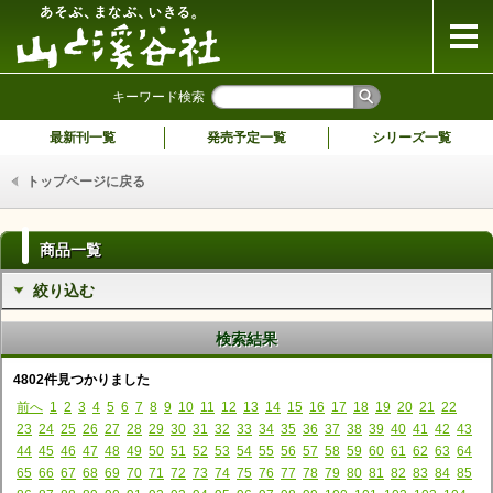
山と溪谷社
キーワード検索
最新刊一覧
発売予定一覧
シリーズ一覧
トップページに戻る
商品一覧
絞り込む
検索結果
4802件見つかりました
前へ
1
2
3
4
5
6
7
8
9
10
11
12
13
14
15
16
17
18
19
20
21
22
23
24
25
26
27
28
29
30
31
32
33
34
35
36
37
38
39
40
41
42
43
44
45
46
47
48
49
50
51
52
53
54
55
56
57
58
59
60
61
62
63
64
65
66
67
68
69
70
71
72
73
74
75
76
77
78
79
80
81
82
83
84
85