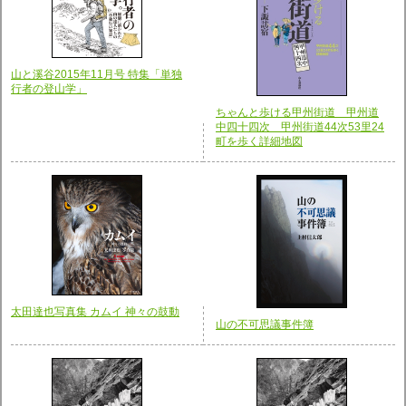
山と溪谷2015年11月号 特集「単独
行者の登山学」
ちゃんと歩ける甲州街道 甲州道
中四十四次 甲州街道44次53里24
町を歩く詳細地図
太田達也写真集 カムイ 神々の鼓動
山の不可思議事件簿