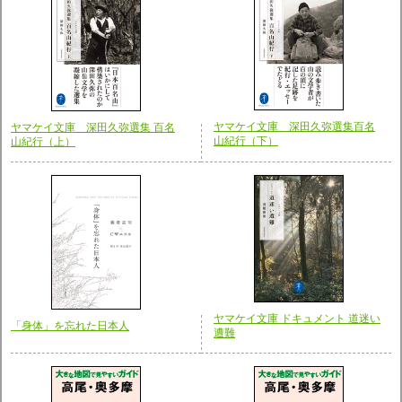
ヤマケイ文庫 深田久弥選集百名
ヤマケイ文庫 深田久弥選集 百名
山紀行（下）
山紀行（上）
ヤマケイ文庫 ドキュメント 道迷い
「身体」を忘れた日本人
遭難