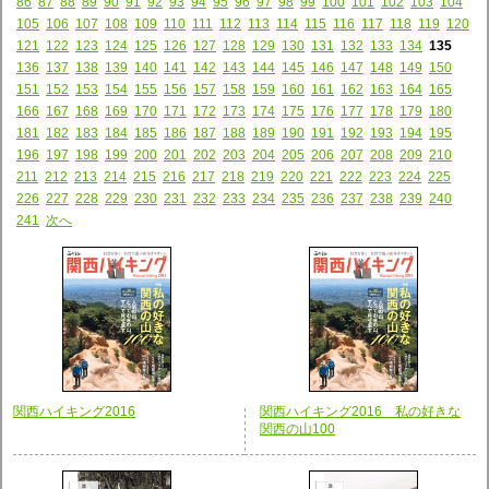
86
87
88
89
90
91
92
93
94
95
96
97
98
99
100
101
102
103
104
105
106
107
108
109
110
111
112
113
114
115
116
117
118
119
120
121
122
123
124
125
126
127
128
129
130
131
132
133
134
135
136
137
138
139
140
141
142
143
144
145
146
147
148
149
150
151
152
153
154
155
156
157
158
159
160
161
162
163
164
165
166
167
168
169
170
171
172
173
174
175
176
177
178
179
180
181
182
183
184
185
186
187
188
189
190
191
192
193
194
195
196
197
198
199
200
201
202
203
204
205
206
207
208
209
210
211
212
213
214
215
216
217
218
219
220
221
222
223
224
225
226
227
228
229
230
231
232
233
234
235
236
237
238
239
240
241
次へ
関西ハイキング2016
関西ハイキング2016 私の好きな
関西の山100