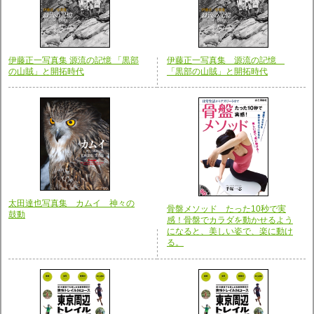
伊藤正一写真集 源流の記憶 「黒部
伊藤正一写真集 源流の記憶
の山賊」と開拓時代
「黒部の山賊」と開拓時代
太田達也写真集 カムイ 神々の
骨盤メソッド たった10秒で実
鼓動
感！骨盤でカラダを動かせるよう
になると、美しい姿で、楽に動け
る。