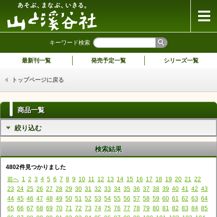
山と溪谷社
キーワード検索
最新刊一覧
発売予定一覧
シリーズ一覧
トップページに戻る
商品一覧
絞り込む
検索結果
4802件見つかりました
前へ
1
2
3
4
5
6
7
8
9
10
11
12
13
14
15
16
17
18
19
20
21
22
23
24
25
26
27
28
29
30
31
32
33
34
35
36
37
38
39
40
41
42
43
44
45
46
47
48
49
50
51
52
53
54
55
56
57
58
59
60
61
62
63
64
65
66
67
68
69
70
71
72
73
74
75
76
77
78
79
80
81
82
83
84
85