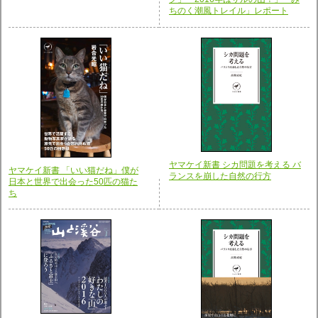
ちのく潮風トレイル」レポート
ヤマケイ新書 シカ問題を考える バ
ヤマケイ新書 「いい猫だね」僕が
ランスを崩した自然の行方
日本と世界で出会った50匹の猫た
ち