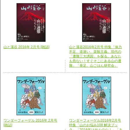
山と溪谷 2016年 2月号 [雑誌]
山と溪谷2016年2月号 特集「体力
不足、道迷い、楽観主義。現代の
「遭難三大誘因」を探る。あなた
も危ない！すぐそこにある山の遭
難」「発足。山ごはん研究会」
ワンダーフォーゲル 2016年 2月号
ワンダーフォーゲル2016年2月号
[雑誌]
特集「山のお悩み108 解決ブッ
ク」「2016年はサルの山！」「み