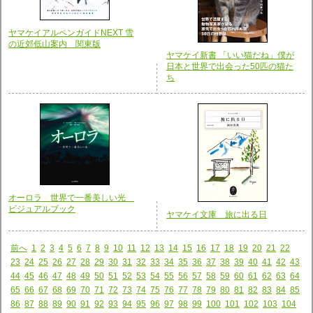
ヤマケイアルペンガイドNEXT 雪
の近郊低山案内 関東版
ヤマケイ新書 「いい猫だね」僕が
日本と世界で出会った50匹の猫た
ち
オーロラ 世界で一番美しい光
ビジュアルブック
ヤマケイ文庫 旅に出る日
前へ
1
2
3
4
5
6
7
8
9
10
11
12
13
14
15
16
17
18
19
20
21
22
23
24
25
26
27
28
29
30
31
32
33
34
35
36
37
38
39
40
41
42
43
44
45
46
47
48
49
50
51
52
53
54
55
56
57
58
59
60
61
62
63
64
65
66
67
68
69
70
71
72
73
74
75
76
77
78
79
80
81
82
83
84
85
86
87
88
89
90
91
92
93
94
95
96
97
98
99
100
101
102
103
104