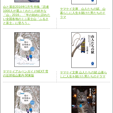
山と溪谷2016年1月号 特集「読者
ヤマケイ文庫 山人たちの賦 山
1000人が選ぶ！わたしの好きな
暮らしに人生を賭けた男たちのド
「山」2016」 「年の始めに訪れた
ラマ
い全国各地のミニ富士山「ふるさ
と富士」に登ろう」
ヤマケイアルペンガイドNEXT 雪
ヤマケイ文庫 山人たちの賦 山暮ら
の近郊低山案内 関東版
しに人生を賭けた男たちのドラマ