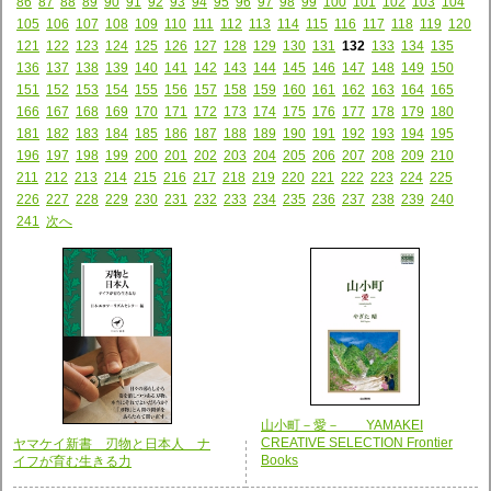
86
87
88
89
90
91
92
93
94
95
96
97
98
99
100
101
102
103
104
105
106
107
108
109
110
111
112
113
114
115
116
117
118
119
120
121
122
123
124
125
126
127
128
129
130
131
132
133
134
135
136
137
138
139
140
141
142
143
144
145
146
147
148
149
150
151
152
153
154
155
156
157
158
159
160
161
162
163
164
165
166
167
168
169
170
171
172
173
174
175
176
177
178
179
180
181
182
183
184
185
186
187
188
189
190
191
192
193
194
195
196
197
198
199
200
201
202
203
204
205
206
207
208
209
210
211
212
213
214
215
216
217
218
219
220
221
222
223
224
225
226
227
228
229
230
231
232
233
234
235
236
237
238
239
240
241
次へ
山小町－愛－ YAMAKEI
CREATIVE SELECTION Frontier
ヤマケイ新書 刃物と日本人 ナ
Books
イフが育む生きる力