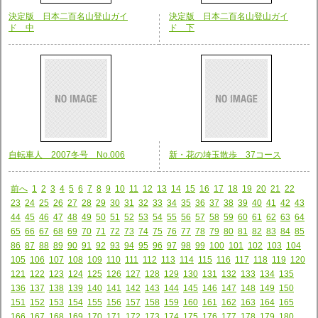
決定版 日本二百名山登山ガイ
決定版 日本二百名山登山ガイ
ド 中
ド 下
自転車人 2007冬号 No.006
新・花の埼玉散歩 37コース
前へ
1
2
3
4
5
6
7
8
9
10
11
12
13
14
15
16
17
18
19
20
21
22
23
24
25
26
27
28
29
30
31
32
33
34
35
36
37
38
39
40
41
42
43
44
45
46
47
48
49
50
51
52
53
54
55
56
57
58
59
60
61
62
63
64
65
66
67
68
69
70
71
72
73
74
75
76
77
78
79
80
81
82
83
84
85
86
87
88
89
90
91
92
93
94
95
96
97
98
99
100
101
102
103
104
105
106
107
108
109
110
111
112
113
114
115
116
117
118
119
120
121
122
123
124
125
126
127
128
129
130
131
132
133
134
135
136
137
138
139
140
141
142
143
144
145
146
147
148
149
150
151
152
153
154
155
156
157
158
159
160
161
162
163
164
165
166
167
168
169
170
171
172
173
174
175
176
177
178
179
180