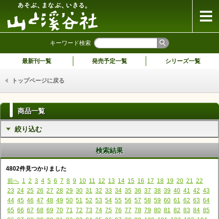
山と溪谷社
キーワード検索
最新刊一覧
発売予定一覧
シリーズ一覧
トップページに戻る
商品一覧
絞り込む
検索結果
4802件見つかりました
前へ
1
2
3
4
5
6
7
8
9
10
11
12
13
14
15
16
17
18
19
20
21
22
23
24
25
26
27
28
29
30
31
32
33
34
35
36
37
38
39
40
41
42
43
44
45
46
47
48
49
50
51
52
53
54
55
56
57
58
59
60
61
62
63
64
65
66
67
68
69
70
71
72
73
74
75
76
77
78
79
80
81
82
83
84
85