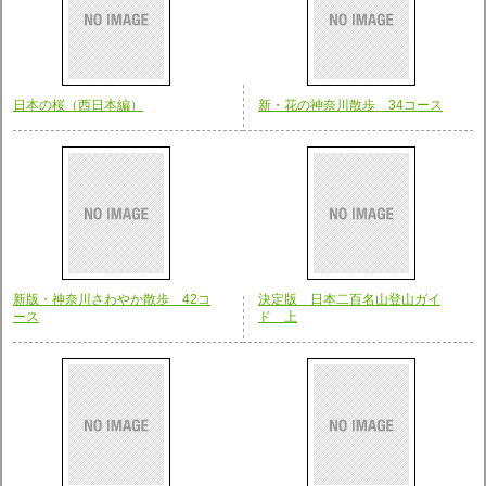
日本の桜（西日本編）
新・花の神奈川散歩 34コース
新版・神奈川さわやか散歩 42コ
決定版 日本二百名山登山ガイ
ース
ド 上