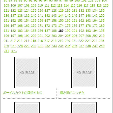
86
87
88
89
90
91
92
93
94
95
96
97
98
99
100
101
102
103
104
105
106
107
108
109
110
111
112
113
114
115
116
117
118
119
120
121
122
123
124
125
126
127
128
129
130
131
132
133
134
135
136
137
138
139
140
141
142
143
144
145
146
147
148
149
150
151
152
153
154
155
156
157
158
159
160
161
162
163
164
165
166
167
168
169
170
171
172
173
174
175
176
177
178
179
180
181
182
183
184
185
186
187
188
189
190
191
192
193
194
195
196
197
198
199
200
201
202
203
204
205
206
207
208
209
210
211
212
213
214
215
216
217
218
219
220
221
222
223
224
225
226
227
228
229
230
231
232
233
234
235
236
237
238
239
240
241
次へ
ボーイスカウトが目指すもの
摘み菜がごちそう