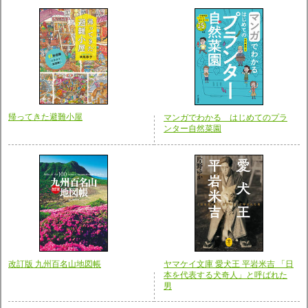
帰ってきた避難小屋
マンガでわかる はじめてのプラ
ンター自然菜園
改訂版 九州百名山地図帳
ヤマケイ文庫 愛犬王 平岩米吉 「日
本を代表する犬奇人」と呼ばれた
男