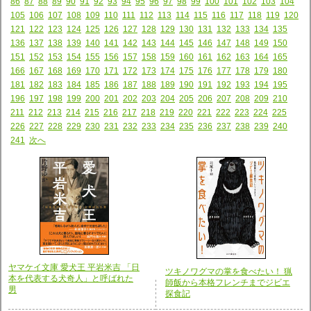
86
87
88
89
90
91
92
93
94
95
96
97
98
99
100
101
102
103
104
105
106
107
108
109
110
111
112
113
114
115
116
117
118
119
120
121
122
123
124
125
126
127
128
129
130
131
132
133
134
135
136
137
138
139
140
141
142
143
144
145
146
147
148
149
150
151
152
153
154
155
156
157
158
159
160
161
162
163
164
165
166
167
168
169
170
171
172
173
174
175
176
177
178
179
180
181
182
183
184
185
186
187
188
189
190
191
192
193
194
195
196
197
198
199
200
201
202
203
204
205
206
207
208
209
210
211
212
213
214
215
216
217
218
219
220
221
222
223
224
225
226
227
228
229
230
231
232
233
234
235
236
237
238
239
240
241
次へ
ヤマケイ文庫 愛犬王 平岩米吉 「日
ツキノワグマの掌を食べたい！ 猟
本を代表する犬奇人」と呼ばれた
師飯から本格フレンチまでジビエ
男
探食記