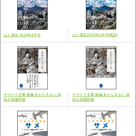
山と溪谷2024年4月号[雑誌]
山と溪谷 2024年4月号
ヤマケイ文庫 新編 名もなき山へ 深
ヤマケイ文庫 新編 名もなき山へ 深
田久弥随想選
田久弥随想選