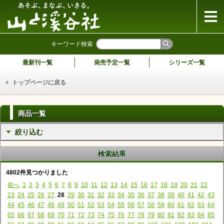
山と溪谷社
キーワード検索
最新刊一覧
発売予定一覧
シリーズ一覧
トップページに戻る
商品一覧
絞り込む
検索結果
4802件見つかりました
前へ
1
2
3
4
5
6
7
8
9
10
11
12
13
14
15
16
17
18
19
20
21
22
23
24
25
26
27
28
29
30
31
32
33
34
35
36
37
38
39
40
41
42
43
44
45
46
47
48
49
50
51
52
53
54
55
56
57
58
59
60
61
62
63
64
65
66
67
68
69
70
71
72
73
74
75
76
77
78
79
80
81
82
83
84
85