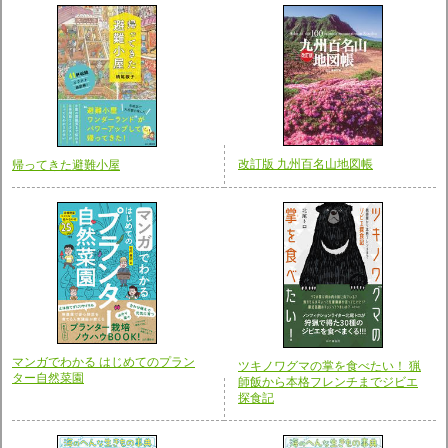
改訂版 九州百名山地図帳
帰ってきた避難小屋
マンガでわかる はじめてのプラン
ツキノワグマの掌を食べたい！ 猟
ター自然菜園
師飯から本格フレンチまでジビエ
探食記