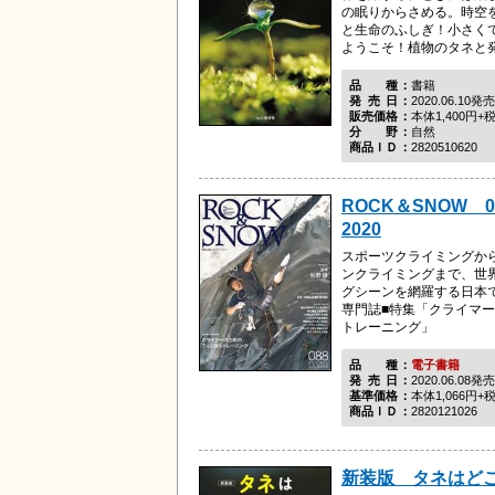
の眠りからさめる。時空
と生命のふしぎ！小さく
ようこそ！植物のタネと発芽
品種
書籍
発売日
2020.06.10発売
販売価格
本体1,400円+
分野
自然
商品ＩＤ
2820510620
ROCK＆SNOW 
2020
スポーツクライミングか
ンクライミングまで、世
グシーンを網羅する日本
専門誌■特集「クライマ
トレーニング」
品種
電子書籍
発売日
2020.06.08発売
基準価格
本体1,066円+
商品ＩＤ
2820121026
新装版 タネはど