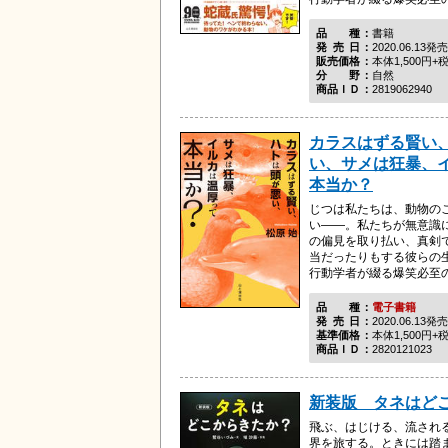
品種
書籍
発売日
2020.06.13発売
販売価格
本体1,500円+
分野
自然
商品ＩＤ
2819062940
カラスはずる賢い
い、サメは狂暴、
本当か？
じつは私たちは、動物の
い――。私たちが無意識
の偏見を取り払い、真剣
当だったりもする彼らの
行動学者が綴る爆笑必至の科
品種
電子書籍
発売日
2020.06.13発売
基準価格
本体1,500円+
商品ＩＤ
2820121023
新装版 タネはど
飛ぶ、はじける、流され
界を旅する。ときには踏ま