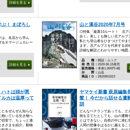
詳細を見る
税
ぶ！ まぼろし
山と溪谷2020年7月号
◎特集「厳選10ルート！ 北ア
歩く」美しくも険しい北アルプ
ツは、名店から学ん
私たち登山者をひきつけてやま
げるオマージュカレー
ます。北アルプスを代表する岩稜
詳細な解説とわかりやすい地図..
品種
雑誌・ムック
発売日
2020.06.15発売
詳細を見る
税
販売価格
本体1,000円+税
ル
分野
山岳
商品ＩＤ
2820901023
、ハトは頭が悪
ヤマケイ新書 萩原編集長
イルカは温厚って
髪！ 今だから話せる遭
訓
ことをぜんぜん知らな
どんなベテランであっても、ど
に抱いている生き物へ
画を立てたとしても、山の遭難
で切実で、ちょっと適
とはできない。自然の中に潜む
生きざまを紹介。動物
人間の想像をはるかに越えるこ
学エッ...
だ。山岳雑誌『山と溪谷』やクライ