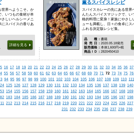
ピ
薫るスパイスレシピ
る世界へようこそ。か
スパイスカレーの先にある世界
で、いつもの食材が本
んたんスパイスマジックで、い
やさしいヘルシーメニ
格的料理に変身！家族にやさし
卓にスパイスの香りあ
ューも満載し、日々の食卓にス
ふれる決定版レシピ集。
品種
書籍
発売日
2020.05.18発売
詳細を見る
税
販売価格
本体1,600円+税
商品ＩＤ
2820450410
5
16
17
18
19
20
21
22
23
24
25
26
27
28
29
30
31
32
33
34
35
36
37
4
55
56
57
58
59
60
61
62
63
64
65
66
67
68
69
70
71
72
73
74
75
76
93
94
95
96
97
98
99
100
101
102
103
104
105
106
107
108
109
110
11
24
125
126
127
128
129
130
131
132
133
134
135
136
137
138
139
140
53
154
155
156
157
158
159
160
161
162
163
164
165
166
167
168
169
82
183
184
185
186
187
188
189
190
191
192
193
194
195
196
197
198
211
212
213
214
215
216
217
218
219
220
221
222
223
224
225
226
227
231
232
233
234
235
236
237
238
239