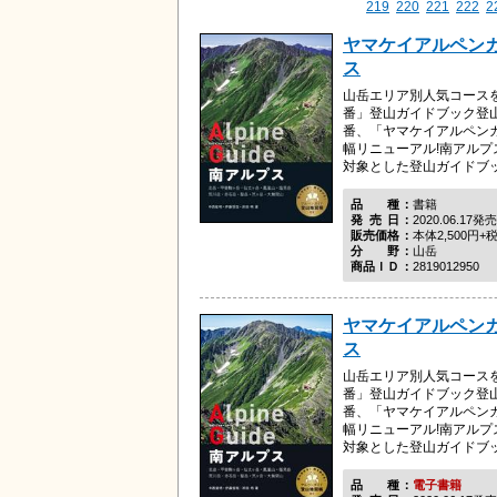
219
220
221
222
2
ヤマケイアルペンガ
ス
山岳エリア別人気コースを
番」登山ガイドブック登
番、「ヤマケイアルペン
幅リニューアル!南アル
対象とした登山ガイドブック
品種
書籍
発売日
2020.06.17発売
販売価格
本体2,500円+
分野
山岳
商品ＩＤ
2819012950
ヤマケイアルペンガ
ス
山岳エリア別人気コースを
番」登山ガイドブック登
番、「ヤマケイアルペン
幅リニューアル!南アル
対象とした登山ガイドブック
品種
電子書籍