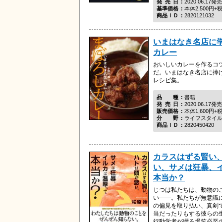
発売日
2020.06.17発売
基準価格
本体2,500円+
商品ＩＤ
2820121032
いまはなき名店に学
カレー
おいしいカレーを作るコ
だ。いまはなき名店に捧
レシピ集。
品種
書籍
発売日
2020.06.17発売
販売価格
本体1,600円+
分野
ライフスタイ
商品ＩＤ
2820450420
カラスはずる賢い
い、サメは狂暴、
本当か？
じつは私たちは、動物の
い――。私たちが無意識
の偏見を取り払い、真剣
当だったりもする彼らの
行動学者が綴る爆笑必至の科