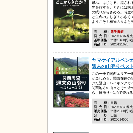
飛ぶ、はじける、流され
界を旅する。ときには踏ま
の眠りからさめる。時空
と生命のふしぎ！小さく
ようこそ！植物のタネと発芽
品種
電子書籍
発売日
2020.06.07発売
基準価格
本体1,400円+
商品ＩＤ
2820121025
ヤマケイアルペンガ
週末の山登りベスト
この一冊で関西エリア一
が楽しめる。関西在住の
けた登山・ハイキングガ
関西地方の山々とその近
ら、日帰り～1泊で登れる全1
品種
書籍
発売日
2020.05.30発売
販売価格
本体2,300円+
分野
山岳
商品ＩＤ
2820014560