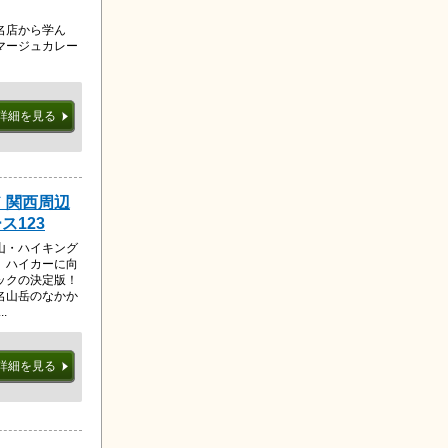
名店から学ん
マージュカレー
詳細を見る
 関西周辺
ス123
山・ハイキング
、ハイカーに向
ックの決定版！
名山岳のなかか
.
詳細を見る