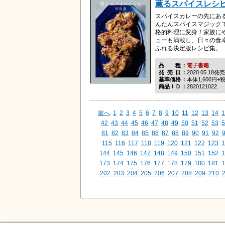
薫るスパイスレシ
スパイスカレーの先にあ
んたんスパイスマジック
格的料理に変身！家族に
ューも満載し、日々の食
ふれる決定版レシピ集。
品種
電子書籍
発売日
2020.05.18発売
基準価格
本体1,600円+
商品ＩＤ
2820121022
前へ
1
2
3
4
5
6
7
8
9
10
11
12
13
14
1
42
43
44
45
46
47
48
49
50
51
52
53
5
81
82
83
84
85
86
87
88
89
90
91
92
115
116
117
118
119
120
121
122
123
1
144
145
146
147
148
149
150
151
152
1
173
174
175
176
177
178
179
180
181
1
202
203
204
205
206
207
208
209
210