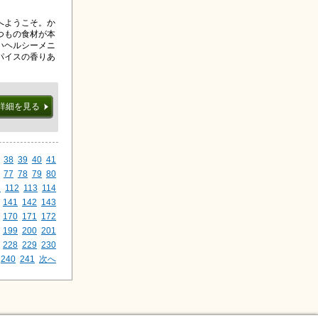
へようこそ。か
つもの食材が本
いヘルシーメニ
パイスの香りあ
詳細を見る
38
39
40
41
77
78
79
80
1
112
113
114
141
142
143
170
171
172
199
200
201
228
229
230
240
241
次へ