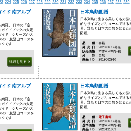
23
224
225
226
227
228
229
230
231
232
233
234
235
236
237
238
239
イド 南アルプ
日本鳥類図譜
日本列島に生きる美しくも力強
的なサイズとボリュームで迫る
網羅。 日本の「定
界。野鳥と日本の自然を知るた
山ガイドブックの大定
図鑑。
ガイド」シリーズが大
プスの一般登山コースを
品種
書籍
です...
発売日
2020.06.17発売
販売価格
本体4,200円+税
分野
自然
商品ＩＤ
2819062910
詳細を見る
税
イド 南アルプ
日本鳥類図譜
日本列島に生きる美しくも力強
的なサイズとボリュームで迫る
網羅。 日本の「定
界。野鳥と日本の自然を知るた
山ガイドブックの大定
図鑑。
ガイド」シリーズが大
プスの一般登山コースを
品種
電子書籍
です...
発売日
2020.06.17発売
基準価格
本体4,200円+税
商品ＩＤ
2820121033