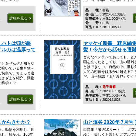
品種
書籍
発売日
2020.06.13発売
詳細を見る
税
販売価格
本体1,000円+税
分野
山岳
商品ＩＤ
2819510530
、ハトは頭が悪
ヤマケイ新書 萩原編集
イルカは温厚って
髪！今だから話せる遭
どんなベテランであっても、ど
画を立てたとしても、山の遭難
ことをぜんぜん知らな
とはできない。自然の中に潜む
に抱いている生き物へ
人間の想像をはるかに越えるこ
で切実で、ちょっと適
だ。山岳雑誌『山と溪谷』やクライ
生きざまを紹介。動物
学エッ...
品種
電子書籍
発売日
2020.06.13発売
基準価格
本体1,000円+税
詳細を見る
商品ＩＤ
2820121028
税
こからきたか？
山と溪谷 2020年 7月号 
る。動物を利用し、世
◎特集「厳選10ルート！ 北ア
れ、焼かれ、100年
歩く」美しくも険しい北アルプ