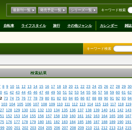
最新刊一覧
発売予定一覧
シリーズ一覧
キーワード検索
自転車
ライフスタイル
旅行
その他ジャンル
カレンダー
雑誌
キーワード検索
検索結果
7
8
9
10
11
12
13
14
15
16
17
18
19
20
21
22
23
24
25
26
27
28
29
30
0
41
42
43
44
45
46
47
48
49
50
51
52
53
54
55
56
57
58
59
60
61
62
2
73
74
75
76
77
78
79
80
81
82
83
84
85
86
87
88
89
90
91
92
93
94
103
104
105
106
107
108
109
110
111
112
113
114
115
116
117
118
119
27
128
129
130
131
132
133
134
135
136
137
138
139
140
141
142
143
51
152
153
154
155
156
157
158
159
160
161
162
163
164
165
166
167
75
176
177
178
179
180
181
182
183
184
185
186
187
188
189
190
191
199
200
201
202
203
204
205
206
207
208
209
210
211
212
213
214
215