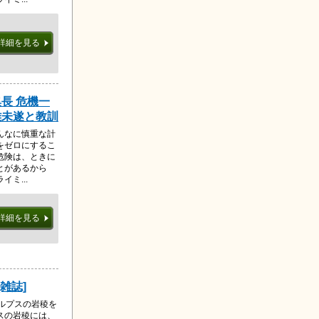
詳細を見る
長 危機一
難未遂と教訓
んなに慎重な計
をゼロにするこ
危険は、ときに
とがあるから
ミ...
詳細を見る
[雑誌]
ルプスの岩稜を
スの岩稜には、