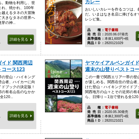
カレー
る。動物を利用し、世
れ、焼かれ、100年
おいしいカレーを作るコツは、
を越えるタネの大冒険
だ。いまはなき名店に捧げるオ
て大きなタネの世界へ
レシピ集。
の神...
品種
電子書籍
発売日
2020.06.07発売
基準価格
本体1,600円+税
詳細を見る
税
商品ＩＤ
2820121029
イド 関西周辺
ヤマケイアルペンガイド
コース123
週末の山登りベストコー
帯の登山・ハイキング
この一冊で関西エリア一帯の登
登山者、ハイカーに向
が楽しめる。関西在住の登山者
イドブックの決定版！
けた登山・ハイキングガイドブ
郊の有名山岳のなかか
関西地方の山々とその近郊の有
20...
ら、日帰り～1泊で登れる全120..
品種
電子書籍
発売日
2020.05.30発売
詳細を見る
税
基準価格
本体2,300円+税
商品ＩＤ
2820121021