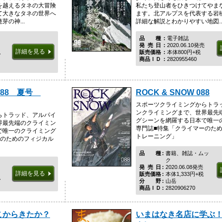
を越えるタネの大冒険
私たち登山者をひきつけてやま
て大きなタネの世界へ
ます。北アルプスを代表する岩稜
の神...
詳細な解説とわかりやすい地図..
品種
電子雑誌
発売日
2020.06.10発売
詳細を見る
税
販売価格
本体800円+税
商品ＩＤ
2820955460
088 夏号
ROCK & SNOW 088
スポーツクライミングからトラ
ンクライミングまで、世界最先
らトラッド、アルパイ
グシーンを網羅する日本で唯一
界最先端のクライミン
専門誌■特集「クライマーのた
で唯一のクライミング
トレーニング」
ーのためのフィジカル
品種
書籍、雑誌・ムッ
ク
発売日
2020.06.08発売
詳細を見る
販売価格
本体1,333円+税
税
分野
山岳
商品ＩＤ
2820906270
こからきたか？
いまはなき名店に学ぶ！