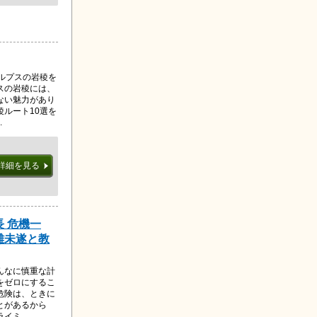
ルプスの岩稜を
スの岩稜には、
ない魅力があり
ルート10選を
.
詳細を見る
 危機一
難未遂と教
んなに慎重な計
をゼロにするこ
危険は、ときに
とがあるから
ミ...