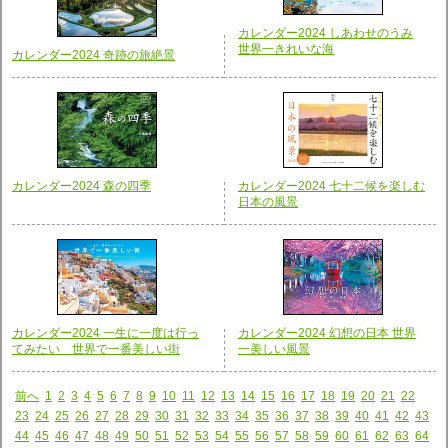
カレンダー2024 しあわせのうみ
世界一きれいな海
カレンダー2024 奇跡の旅絶景
カレンダー2024 森の四季
カレンダー2024 七十二候を楽しむ
日本の風景
カレンダー2024 一生に一度は行っ
カレンダー2024 幻想の日本 世界
てみたい 世界で一番美しい街
一美しい風景
前へ
1
2
3
4
5
6
7
8
9
10
11
12
13
14
15
16
17
18
19
20
21
22
23
24
25
26
27
28
29
30
31
32
33
34
35
36
37
38
39
40
41
42
43
44
45
46
47
48
49
50
51
52
53
54
55
56
57
58
59
60
61
62
63
64