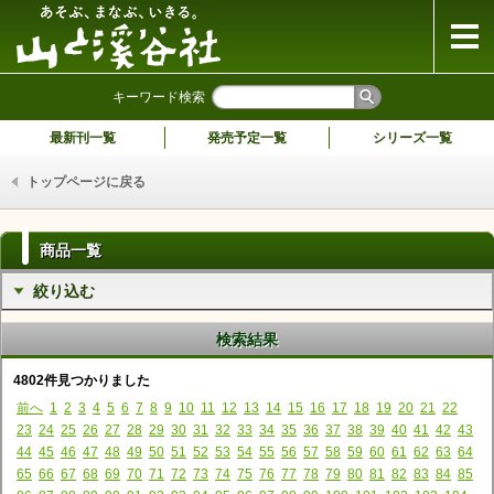
山と溪谷社
キーワード検索
最新刊一覧
発売予定一覧
シリーズ一覧
トップページに戻る
商品一覧
絞り込む
検索結果
4802件見つかりました
前へ
1
2
3
4
5
6
7
8
9
10
11
12
13
14
15
16
17
18
19
20
21
22
23
24
25
26
27
28
29
30
31
32
33
34
35
36
37
38
39
40
41
42
43
44
45
46
47
48
49
50
51
52
53
54
55
56
57
58
59
60
61
62
63
64
65
66
67
68
69
70
71
72
73
74
75
76
77
78
79
80
81
82
83
84
85