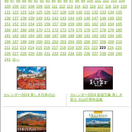
86
87
88
89
90
91
92
93
94
95
96
97
98
99
100
101
102
103
104
105
106
107
108
109
110
111
112
113
114
115
116
117
118
119
120
121
122
123
124
125
126
127
128
129
130
131
132
133
134
135
136
137
138
139
140
141
142
143
144
145
146
147
148
149
150
151
152
153
154
155
156
157
158
159
160
161
162
163
164
165
166
167
168
169
170
171
172
173
174
175
176
177
178
179
180
181
182
183
184
185
186
187
188
189
190
191
192
193
194
195
196
197
198
199
200
201
202
203
204
205
206
207
208
209
210
211
212
213
214
215
216
217
218
219
220
221
222
223
224
225
226
227
228
229
230
231
232
233
234
235
236
237
238
239
240
241
次へ
カレンダー2024 美しき日本の山
カレンダー2024 富嶽万象 美しき
富士 大山行男作品集