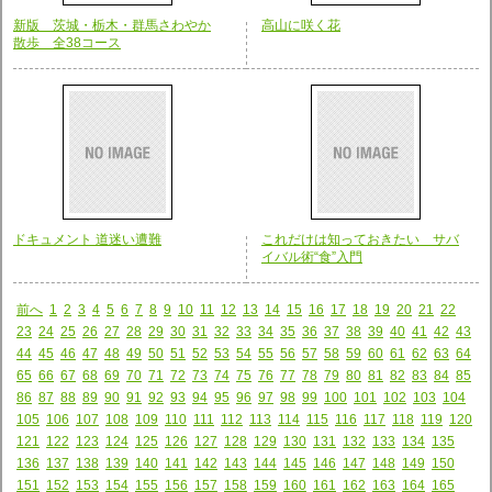
新版 茨城・栃木・群馬さわやか
高山に咲く花
散歩 全38コース
ドキュメント 道迷い遭難
これだけは知っておきたい サバ
イバル術“食”入門
前へ
1
2
3
4
5
6
7
8
9
10
11
12
13
14
15
16
17
18
19
20
21
22
23
24
25
26
27
28
29
30
31
32
33
34
35
36
37
38
39
40
41
42
43
44
45
46
47
48
49
50
51
52
53
54
55
56
57
58
59
60
61
62
63
64
65
66
67
68
69
70
71
72
73
74
75
76
77
78
79
80
81
82
83
84
85
86
87
88
89
90
91
92
93
94
95
96
97
98
99
100
101
102
103
104
105
106
107
108
109
110
111
112
113
114
115
116
117
118
119
120
121
122
123
124
125
126
127
128
129
130
131
132
133
134
135
136
137
138
139
140
141
142
143
144
145
146
147
148
149
150
151
152
153
154
155
156
157
158
159
160
161
162
163
164
165