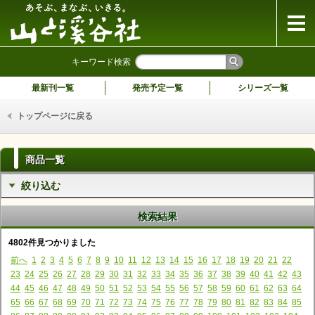
山と溪谷社
キーワード検索
最新刊一覧
発売予定一覧
シリーズ一覧
トップページに戻る
商品一覧
絞り込む
検索結果
4802件見つかりました
前へ
1
2
3
4
5
6
7
8
9
10
11
12
13
14
15
16
17
18
19
20
21
22
23
24
25
26
27
28
29
30
31
32
33
34
35
36
37
38
39
40
41
42
43
44
45
46
47
48
49
50
51
52
53
54
55
56
57
58
59
60
61
62
63
64
65
66
67
68
69
70
71
72
73
74
75
76
77
78
79
80
81
82
83
84
85