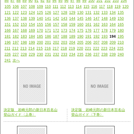
86
87
88
89
90
91
92
93
94
95
96
97
98
99
100
101
102
103
104
105
106
107
108
109
110
111
112
113
114
115
116
117
118
119
120
121
122
123
124
125
126
127
128
129
130
131
132
133
134
135
136
137
138
139
140
141
142
143
144
145
146
147
148
149
150
151
152
153
154
155
156
157
158
159
160
161
162
163
164
165
166
167
168
169
170
171
172
173
174
175
176
177
178
179
180
181
182
183
184
185
186
187
188
189
190
191
192
193
194
195
196
197
198
199
200
201
202
203
204
205
206
207
208
209
210
211
212
213
214
215
216
217
218
219
220
221
222
223
224
225
226
227
228
229
230
231
232
233
234
235
236
237
238
239
240
241
次へ
決定版 岩崎元郎の新日本百名山
決定版 岩崎元郎の新日本百名山
登山ガイド〈上巻〉
登山ガイド〈下巻〉