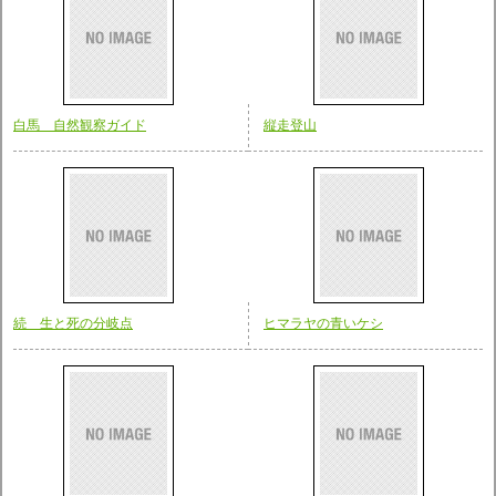
白馬 自然観察ガイド
縦走登山
続 生と死の分岐点
ヒマラヤの青いケシ