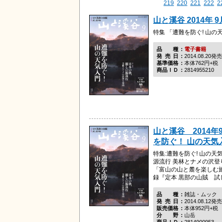
219
220
221
222
2
山と溪谷 2014年 9
特集 「遭難を防ぐ! 山の
品種
電子書籍
発売日
2014.08.20発売
基準価格
本体762円+税
商品ＩＤ
2814955210
山と溪谷 2014年
を防ぐ！ 山の天気
特集:遭難を防ぐ! 山の天
源流行 美林とナメの沢登
「富山の山と麓を楽しむ旅 
録『定本 黒部の山賊 試
品種
雑誌・ムック
発売日
2014.08.12発売
販売価格
本体952円+税
分野
山岳
商品ＩＤ
2814900953