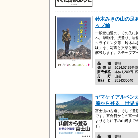
鈴木みきの山の足
ップ編
一般登山道の、その先に
へ。単独行、沢登り、岩
クライミング等、鈴木み
験」を、写真と文章と楽
解説します。ステップアップ
品種
書籍
発売日
2014.07.25発売
販売価格
本体1,200円+
分野
山岳
商品ＩＤ
2814330640
ヤマケイアルペンガ
麓から登る 世界
富士山の古道、そして登
です。五合目からの富士
よりさらに下の山麓まで
す。
品種
書籍