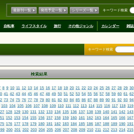
最新刊一覧
発売予定一覧
シリーズ一覧
キーワード検索
自転車
ライフスタイル
旅行
その他ジャンル
カレンダー
雑誌
キーワード検索
検索結果
7
8
9
10
11
12
13
14
15
16
17
18
19
20
21
22
23
24
25
26
27
28
29
30
0
41
42
43
44
45
46
47
48
49
50
51
52
53
54
55
56
57
58
59
60
61
62
2
73
74
75
76
77
78
79
80
81
82
83
84
85
86
87
88
89
90
91
92
93
94
103
104
105
106
107
108
109
110
111
112
113
114
115
116
117
118
119
27
128
129
130
131
132
133
134
135
136
137
138
139
140
141
142
143
51
152
153
154
155
156
157
158
159
160
161
162
163
164
165
166
167
75
176
177
178
179
180
181
182
183
184
185
186
187
188
189
190
191
199
200
201
202
203
204
205
206
207
208
209
210
211
212
213
214
215