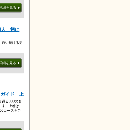
詳細を見る
剱人 剱に
、通い続ける男
詳細を見る
山ガイド 上
得る300の名
ます。上巻は、
00コースをご