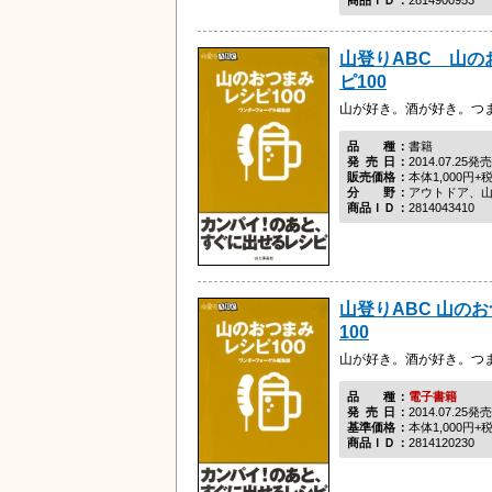
山登りABC 山の
ピ100
山が好き。酒が好き。つ
品種
書籍
発売日
2014.07.25発売
販売価格
本体1,000円+
分野
アウトドア、
商品ＩＤ
2814043410
山登りABC 山のお
100
山が好き。酒が好き。つ
品種
電子書籍
発売日
2014.07.25発売
基準価格
本体1,000円+
商品ＩＤ
2814120230