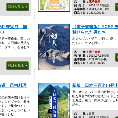
品種
電子書籍
発売日
2014.07.18発売
詳細を見る
基準価格
本体1,250円+税
商品ＩＤ
2814120243
SP 未完成 描
（電子書籍版）YCSP 
ッチ
魅せられた男たち
平第一著作集。高山の
北アルプス・剱岳に憧れ、愛し
画家・吉田博の足跡を
たちのドラマを綴る！
アルプスへ」を含むス
品種
電子書籍
発売日
2014.07.18発売
基準価格
本体900円+税
商品ＩＤ
2814120245
詳細を見る
税
特選 昆虫料理
新版 日本三百名山登
登山者にとって生涯の目標となり
山を最新の取材で徹底ガイドし
代の到来を告げるオー
北海道、東北、関東の山100山1
理レシピブック。和洋
紹介。
ートまで昆虫づくし。
てないほんとうにおい
品種
書籍
レシピ...
発売日
2014.07.18発売