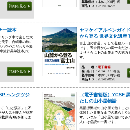
基準価格
本体1,905円+税
商品ＩＤ
2814120226
詳細を見る
税
ナー読本
ヤマケイアルペンガイドN
から登る 世界文化遺産 
ーリング車で楽しむ大
と美学。自転車の旅に
富士山の古道、そして登頂ルー
ウハウやこだわりを凝
です。五合目からの富士山だけ
車旅行美学読本｣で
よりさらに下の山麓までの魅力
す。
品種
電子書籍
発売日
2014.07.18発売
詳細を見る
税
基準価格
本体1,800円+税
商品ＩＤ
2814120228
SP ヘンクツジ
（電子書籍版）YCSF 
たしの山小屋物語
かけて『山と溪谷』に不
黒部源流域の山小屋で働くこと
ラが人気を呼んだ林灰
体験した貴重な山での暮らしや
掲載原稿3編を加えま
す。いつか「山小屋で働いてみ
人には必読の一書です。