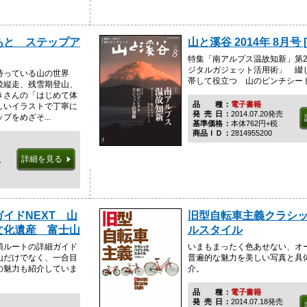
あと ステップア
山と溪谷 2014年 8月号 
特集「南アルプス温故知新」第
ジタルガジェット活用術」 綴
待っている山の世界
帯して役立つ 山のピンチシー
稜縦走、残雪期登山、
きさんの「はじめて体
品種
電子書籍
しいイラストで丁寧に
発売日
2014.07.20発売
をめざそ...
基準価格
本体762円+税
商品ＩＤ
2814955200
詳細を見る
税
イドNEXT 山
旧型自転車主義クラシ
文化遺産 富士山
ルスタイル
頂ルートの詳細ガイド
いまもまったく色あせない、オ
山だけでなく、一合目
普遍的な魅力を美しい写真と具
の魅力も紹介していま
介。
品種
電子書籍
発売日
2014.07.18発売