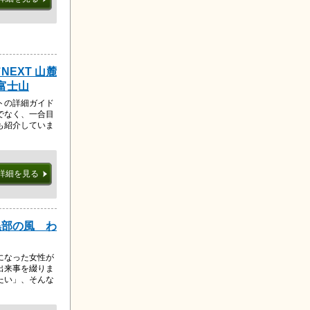
EXT 山麓
富士山
トの詳細ガイド
でなく、一合目
も紹介していま
詳細を見る
黒部の風 わ
になった女性が
出来事を綴りま
たい」、そんな