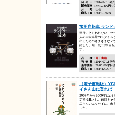
発売日
2014.07.18発売
販売価格
本体1,800円+
分野
山岳
商品ＩＤ
2814014530
旅用自転車 ランド
流行にとらわれない、ツ
人の自転車旅のスタイル
出るためのさまざまなノ
縮した、唯一無二の｢自転
す。
品種
電子書籍
発売日
2014.07.18発売
基準価格
本体1,800円+
商品ＩＤ
2814120227
（電子書籍版）YC
イさん山に登れば
2007年から2009年に
定期掲載され、偏屈キャ
二さんのエッセイに、未
した。