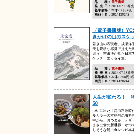
品種
電子書籍
発売日
2014.07.18発売
基準価格
本体700円+税
商品ＩＤ
2814120242
（電子書籍版）YC
きかけの山のスケ
若き山の表現者、成瀬洋
美を鋭敏な感覚で捉えた
追う「吉田博が見た日本
ケッチ・エッセイ集。
品種
電子書籍
発売日
2014.07.18発売
基準価格
本体1,300円+
商品ＩＤ
2814120244
人生が変わる！ 
50
ついに出た！昆虫料理時
ルカラーの本格的昆虫料
中から、おつまみ、デザ
まさに食の新世界！かつ
しそうな昆虫食レシピ本本書