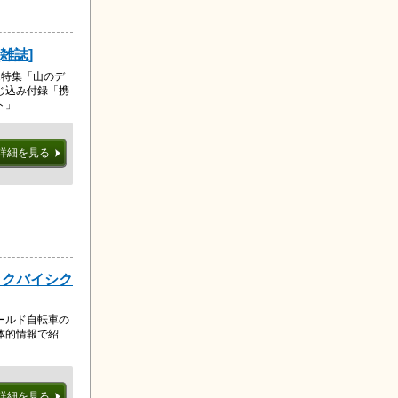
[雑誌]
2特集「山のデ
じ込み付録「携
ト」
詳細を見る
ックバイシク
ールド自転車の
体的情報で紹
詳細を見る