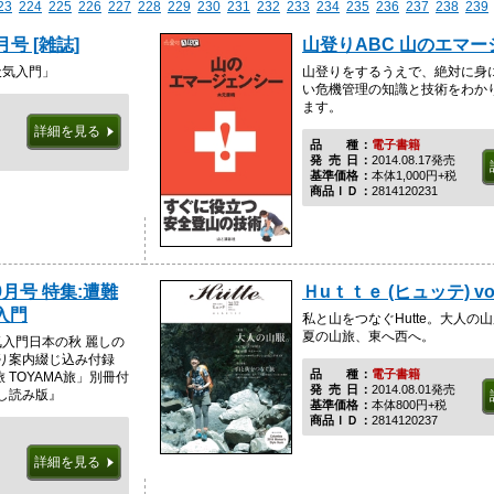
23
224
225
226
227
228
229
230
231
232
233
234
235
236
237
238
239
月号 [雑誌]
山登りABC 山のエマ
天気入門」
山登りをするうえで、絶対に身
い危機管理の知識と技術をわか
ます。
詳細を見る
品種
電子書籍
発売日
2014.08.17発売
基準価格
本体1,000円+税
商品ＩＤ
2814120231
9月号 特集:遭難
Ｈuｔｔｅ (ヒュッテ) vol.
入門
私と山をつなぐHutte。大人の
夏の山旅、東へ西へ。
気入門日本の秋 麗しの
り案内綴じ込み付録
品種
電子書籍
TOYAMA旅」別冊付
発売日
2014.08.01発売
し読み版』
基準価格
本体800円+税
商品ＩＤ
2814120237
詳細を見る