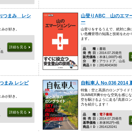
おつまみ レシ
山登りABC 山のエマ
ー
まみが好き。
山登りをするうえで、絶対に身
い危機管理の知識と技術をわか
ます。
詳細を見る
税
品種
書籍
山岳
発売日
2014.07.25発売
販売価格
本体1,000円+税
分野
アウトドア、山岳
商品ＩＤ
2814043430
つまみ レシピ
自転車人 No.036 2014
特集：空と高原のロングライド SKY
SUMMER爽やかな空気を感じ
まみが好き。
空を駆けるように走る｢高原ロン
力を紹介します！
詳細を見る
品種
電子書籍
税
発売日
2014.07.25発売
基準価格
本体952円+税
商品ＩＤ
2814120241