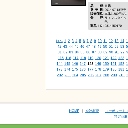
品種
書籍
発売日
2014.07.18発売
販売価格
本体1,800円+税
分野
ライフスタイル
然
商品ＩＤ
2814450170
前へ
1
2
3
4
5
6
7
8
9
10
11
12
13
14
1
42
43
44
45
46
47
48
49
50
51
52
53
5
81
82
83
84
85
86
87
88
89
90
91
92
115
116
117
118
119
120
121
122
123
1
144
145
146
147
148
149
150
151
152
1
173
174
175
176
177
178
179
180
181
1
202
203
204
205
206
207
208
209
210
HOME
会社概要
コーポレート
特定商取