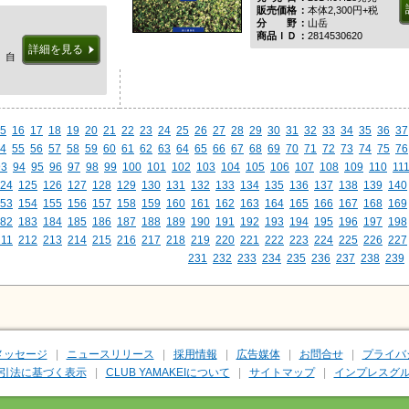
販売価格
本体2,300円+税
分野
山岳
商品ＩＤ
2814530620
詳細を見る
、自
5
16
17
18
19
20
21
22
23
24
25
26
27
28
29
30
31
32
33
34
35
36
37
4
55
56
57
58
59
60
61
62
63
64
65
66
67
68
69
70
71
72
73
74
75
76
93
94
95
96
97
98
99
100
101
102
103
104
105
106
107
108
109
110
11
24
125
126
127
128
129
130
131
132
133
134
135
136
137
138
139
140
53
154
155
156
157
158
159
160
161
162
163
164
165
166
167
168
169
82
183
184
185
186
187
188
189
190
191
192
193
194
195
196
197
198
211
212
213
214
215
216
217
218
219
220
221
222
223
224
225
226
227
231
232
233
234
235
236
237
238
239
メッセージ
ニュースリリース
採用情報
広告媒体
お問合せ
プライバ
引法に基づく表示
CLUB YAMAKEIについて
サイトマップ
インプレスグル