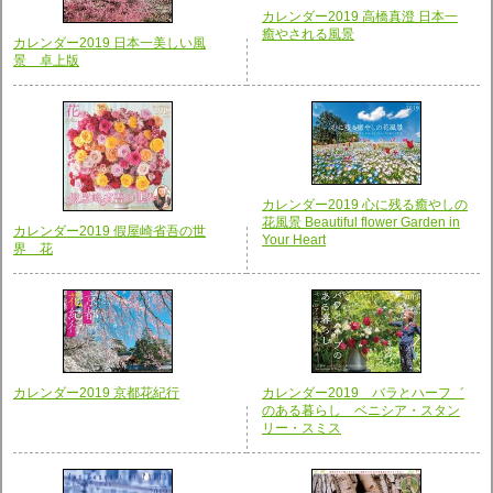
カレンダー2019 高橋真澄 日本一
癒やされる風景
カレンダー2019 日本一美しい風
景 卓上版
カレンダー2019 心に残る癒やしの
花風景 Beautiful flower Garden in
カレンダー2019 假屋崎省吾の世
Your Heart
界 花
カレンダー2019 京都花紀行
カレンダー2019 バラとハーフ゛
のある暮らし ベニシア・スタン
リー・スミス