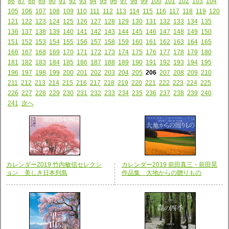
86
87
88
89
90
91
92
93
94
95
96
97
98
99
100
101
102
103
104
105
106
107
108
109
110
111
112
113
114
115
116
117
118
119
120
121
122
123
124
125
126
127
128
129
130
131
132
133
134
135
136
137
138
139
140
141
142
143
144
145
146
147
148
149
150
151
152
153
154
155
156
157
158
159
160
161
162
163
164
165
166
167
168
169
170
171
172
173
174
175
176
177
178
179
180
181
182
183
184
185
186
187
188
189
190
191
192
193
194
195
196
197
198
199
200
201
202
203
204
205
206
207
208
209
210
211
212
213
214
215
216
217
218
219
220
221
222
223
224
225
226
227
228
229
230
231
232
233
234
235
236
237
238
239
240
241
次へ
カレンダー2019 竹内敏信セレクシ
カレンダー2019 前田真三・前田晃
ョン 美しき日本列島
作品集 大地からの贈りもの