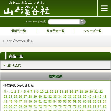
山と溪谷社
キーワード検索
最新刊一覧
発売予定一覧
シリーズ一覧
トップページに戻る
商品一覧
絞り込む
検索結果
4802件見つかりました
前へ
1
2
3
4
5
6
7
8
9
10
11
12
13
14
15
16
17
18
19
20
21
22
23
24
25
26
27
28
29
30
31
32
33
34
35
36
37
38
39
40
41
42
43
44
45
46
47
48
49
50
51
52
53
54
55
56
57
58
59
60
61
62
63
64
65
66
67
68
69
70
71
72
73
74
75
76
77
78
79
80
81
82
83
84
85