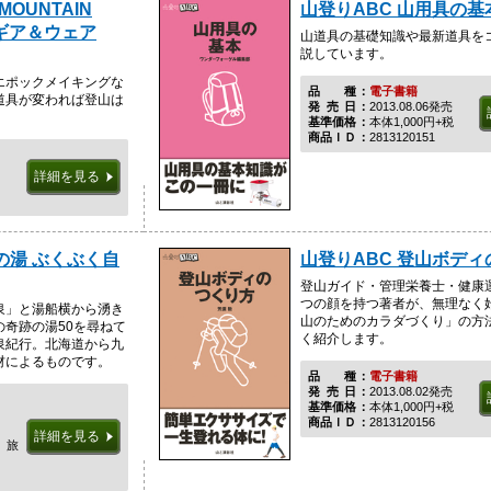
MOUNTAIN
山登りABC 山用具の基
トギア＆ウェア
山道具の基礎知識や最新道具を
説しています。
エポックメイキングな
品種
電子書籍
道具が変われば登山は
発売日
2013.08.06発売
基準価格
本体1,000円+税
商品ＩＤ
2813120151
詳細を見る
の湯 ぶくぶく自
山登りABC 登山ボデ
登山ガイド・管理栄養士・健康
つの顔を持つ著者が、無理なく
泉」と湯船横から湧き
山のためのカラダづくり」の方
奇跡の湯50を尋ねて
く紹介します。
泉紀行。北海道から九
材によるものです。
品種
電子書籍
発売日
2013.08.02発売
基準価格
本体1,000円+税
商品ＩＤ
2813120156
詳細を見る
、旅