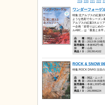
219
220
221
222
2
ワンダーフォーゲル2
特集:北アルプスの紅葉3
ような色彩で今シーズン
アルプスの紅葉3大エリ
ー企画「岩登りはじめの
ルABC」は「垂直と水平」.
品種
雑誌・ムック
発売日
2013.09.10発売
販売価格
本体952円+税
分野
山岳
商品ＩＤ
2813914102
ROCK & SNOW 06
特集:ROCK DIVAS 
品種
雑誌・ムック
発売日
2013.09.05発売
販売価格
本体1,333円+
分野
山岳
商品ＩＤ
2813906224