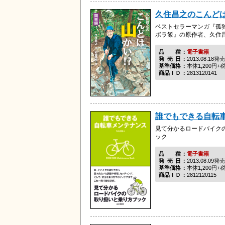
久住昌之のこんどは
ベストセラーマンガ『孤
ボラ飯』の原作者、久住昌
品種
電子書籍
発売日
2013.08.18発売
基準価格
本体1,200円+
商品ＩＤ
2813120141
誰でもできる自転
見て分かるロードバイク
ック
品種
電子書籍
発売日
2013.08.09発売
基準価格
本体1,200円+
商品ＩＤ
2812120115