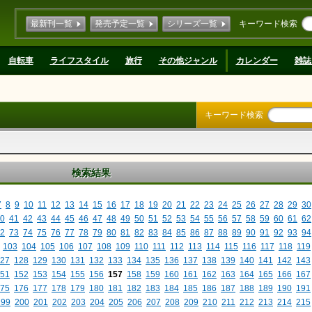
最新刊一覧
発売予定一覧
シリーズ一覧
キーワード検索
自転車
ライフスタイル
旅行
その他ジャンル
カレンダー
雑誌
キーワード検索
検索結果
7
8
9
10
11
12
13
14
15
16
17
18
19
20
21
22
23
24
25
26
27
28
29
30
0
41
42
43
44
45
46
47
48
49
50
51
52
53
54
55
56
57
58
59
60
61
62
2
73
74
75
76
77
78
79
80
81
82
83
84
85
86
87
88
89
90
91
92
93
94
103
104
105
106
107
108
109
110
111
112
113
114
115
116
117
118
119
27
128
129
130
131
132
133
134
135
136
137
138
139
140
141
142
143
51
152
153
154
155
156
157
158
159
160
161
162
163
164
165
166
167
75
176
177
178
179
180
181
182
183
184
185
186
187
188
189
190
191
199
200
201
202
203
204
205
206
207
208
209
210
211
212
213
214
215