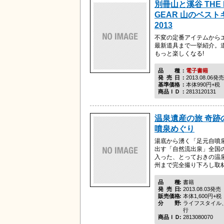
別冊山と溪谷 THE 
GEAR 山のベス
2013
不変の定番アイテムから
最新道具まで一挙紹介。
もっと楽しくなる!
品種
電子書籍
発売日
2013.08.06発売
基準価格
本体990円+税
商品ＩＤ
2813120131
温泉遺産の旅 奇跡
噴泉めぐり
湯底から湧く「足元自噴
出す「自然流出泉」全国の
入った、とっておきの温
州まで完全撮り下ろし取
品種
書籍
発売日
2013.08.03発売
販売価格
本体1,600円+税
分野
ライフスタイル
行
商品ＩＤ
2813080070