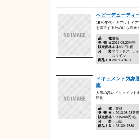
ヘビーデューティ
1970年代～のアウトド
を懐古するためにも最適
品種
書籍
発売日
2013.08.23発売
販売価格
本体850円+税
分野
アウトドア、ラ
スタイル
商品ＩＤ
2813047610
ドキュメント気象遭
庫
人気の高いドキュメント
庫化。
品種
書籍
発売日
2013.08.23発売
販売価格
本体800円+税
分野
山岳
商品ＩＤ
2813047630