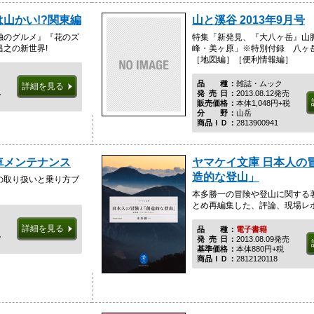
山かい!?関東編
山と溪谷 2013年9月号
独のグルメ』『花のズ
特集「新発見、『大八ヶ岳』山脈
之の新世界!
峰・美ヶ原」※特別付録 八ヶ
［地図編］［便利情報編］
品種
雑誌・ムック
詳細を見る
税
発売日
2013.08.12発売
販売価格
本体1,048円+税
分野
山岳
商品ＩＤ
2813900941
車メンテナンス
ヤマケイ文庫 日本人の
造的な登山」
の取り扱いと乗り方ブ
本多勝一の冒険や登山に関する
とめ再編集した、評論、現場レ
詳細を見る
品種
電子書籍
税
発売日
2013.08.09発売
基準価格
本体880円+税
商品ＩＤ
2812120118