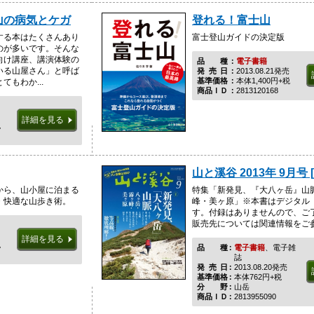
山の病気とケガ
登れる！富士山
する本はたくさんあり
富士登山ガイドの決定版
のが多いです。そんな
向け講座、講演体験の
品種
電子書籍
いる山屋さん」と呼ば
発売日
2013.08.21発売
基準価格
本体1,400円+税
もわか...
商品ＩＤ
2813120168
詳細を見る
税
山と溪谷 2013年 9月号 
から、山小屋に泊まる
特集「新発見、『大八ヶ岳』山脈
・快適な山歩き術。
峰・美ヶ原」※本書はデジタル
す。付録はありませんので、ご
販売先については関連情報をご
詳細を見る
税
品種
電子書籍
、電子雑
誌
発売日
2013.08.20発売
基準価格
本体762円+税
分野
山岳
商品ＩＤ
2813955090