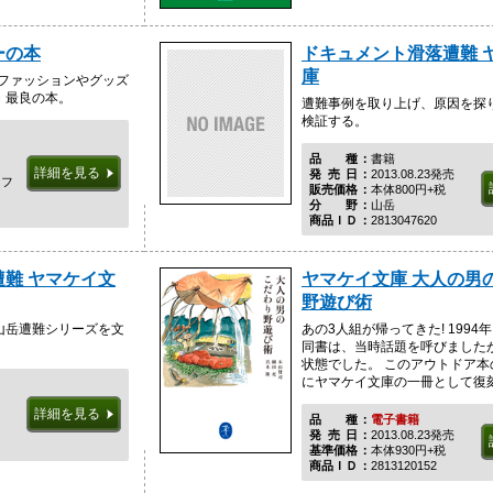
ーの本
ドキュメント滑落遭難 
庫
アファッションやグッズ
・最良の本。
遭難事例を取り上げ、原因を探
検証する。
品種
書籍
詳細を見る
発売日
2013.08.23発売
イフ
販売価格
本体800円+税
分野
山岳
商品ＩＤ
2813047620
難 ヤマケイ文
ヤマケイ文庫 大人の男
野遊び術
山岳遭難シリーズを文
あの3人組が帰ってきた! 1994
同書は、当時話題を呼びました
状態でした。 このアウトドア本
にヤマケイ文庫の一冊として復
詳細を見る
品種
電子書籍
発売日
2013.08.23発売
基準価格
本体930円+税
商品ＩＤ
2813120152