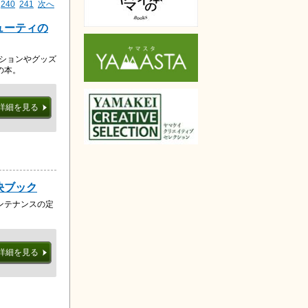
240
241
次へ
ューティの
ッションやグッズ
の本。
詳細を見る
決ブック
ンテナンスの定
詳細を見る