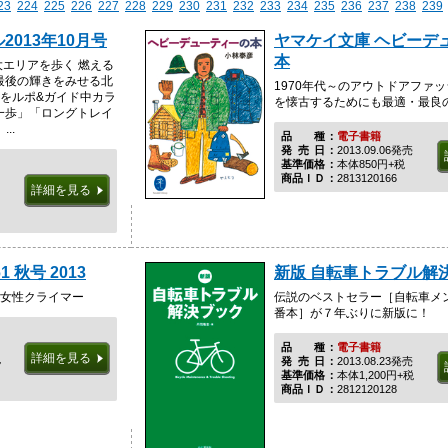
23
224
225
226
227
228
229
230
231
232
233
234
235
236
237
238
239
013年10月号
ヤマケイ文庫 ヘビーデ
本
大エリアを歩く 燃える
最後の輝きをみせる北
1970年代～のアウトドアファ
アをルポ&ガイド中カラ
を懐古するためにも最適・最良
一歩」「ロングトレイ
..
品種
電子書籍
発売日
2013.09.06発売
基準価格
本体850円+税
商品ＩＤ
2813120166
詳細を見る
1 秋号 2013
新版 自転車トラブル解
注目の女性クライマー
伝説のベストセラー［自転車メ
番本］が７年ぶりに新版に！
品種
電子書籍
詳細を見る
税
発売日
2013.08.23発売
基準価格
本体1,200円+税
商品ＩＤ
2812120128