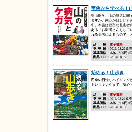
実例から学べる！
登山医学、山の健康に関
ますが、内容が難しいも
中、本書は豊富な登山者
ある「お医者さんもして
れる著者によるもので、とて
品種
電子書籍
発売日
2013.08.21発売
基準価格
本体1,600円+
商品ＩＤ
2813120158
始める！山歩き
四季の日帰りハイキング
トレッキングまで、安心
品種
電子書籍
発売日
2013.08.21発売
基準価格
本体1,500円+
商品ＩＤ
2813120169