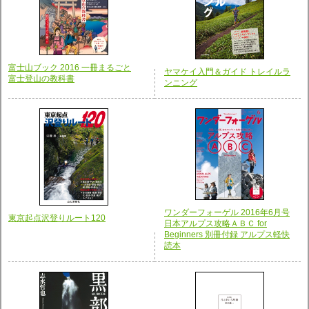
富士山ブック 2016 一冊まるごと
ヤマケイ入門＆ガイド トレイルラ
富士登山の教科書
ンニング
ワンダーフォーゲル 2016年6月号
東京起点沢登りルート120
日本アルプス攻略ＡＢＣ for
Beginners 別冊付録 アルプス軽快
読本