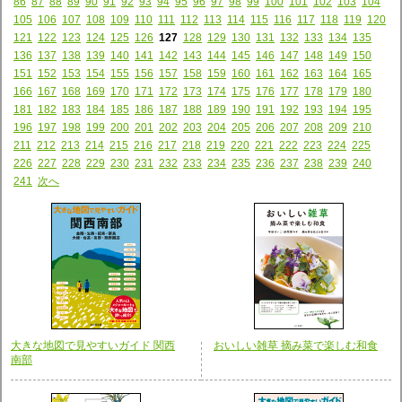
86
87
88
89
90
91
92
93
94
95
96
97
98
99
100
101
102
103
104
105
106
107
108
109
110
111
112
113
114
115
116
117
118
119
120
121
122
123
124
125
126
127
128
129
130
131
132
133
134
135
136
137
138
139
140
141
142
143
144
145
146
147
148
149
150
151
152
153
154
155
156
157
158
159
160
161
162
163
164
165
166
167
168
169
170
171
172
173
174
175
176
177
178
179
180
181
182
183
184
185
186
187
188
189
190
191
192
193
194
195
196
197
198
199
200
201
202
203
204
205
206
207
208
209
210
211
212
213
214
215
216
217
218
219
220
221
222
223
224
225
226
227
228
229
230
231
232
233
234
235
236
237
238
239
240
241
次へ
大きな地図で見やすいガイド 関西
おいしい雑草 摘み菜で楽しむ和食
南部