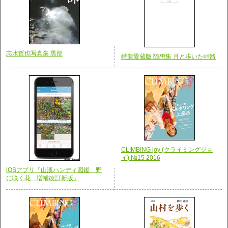
志水哲也写真集 黒部
特装愛蔵版 随想集 月と歩いた峠路
CLIMBING joy (クライミングジョ
イ) №15 2016
iOSアプリ『山溪ハンディ図鑑 野
に咲く花 増補改訂新版』