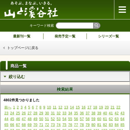
山と溪谷社
キーワード検索
最新刊一覧
発売予定一覧
シリーズ一覧
トップページに戻る
商品一覧
絞り込む
検索結果
4802件見つかりました
前へ
1
2
3
4
5
6
7
8
9
10
11
12
13
14
15
16
17
18
19
20
21
22
23
24
25
26
27
28
29
30
31
32
33
34
35
36
37
38
39
40
41
42
43
44
45
46
47
48
49
50
51
52
53
54
55
56
57
58
59
60
61
62
63
64
65
66
67
68
69
70
71
72
73
74
75
76
77
78
79
80
81
82
83
84
85