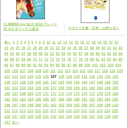
CLIMBING joy №15 2016 グレード
ヤマケイ文庫 定本 山村を歩く
別 ボルダリング上達法
前へ
1
2
3
4
5
6
7
8
9
10
11
12
13
14
15
16
17
18
19
20
21
22
23
24
25
26
27
28
29
30
31
32
33
34
35
36
37
38
39
40
41
42
43
44
45
46
47
48
49
50
51
52
53
54
55
56
57
58
59
60
61
62
63
64
65
66
67
68
69
70
71
72
73
74
75
76
77
78
79
80
81
82
83
84
85
86
87
88
89
90
91
92
93
94
95
96
97
98
99
100
101
102
103
104
105
106
107
108
109
110
111
112
113
114
115
116
117
118
119
120
121
122
123
124
125
126
127
128
129
130
131
132
133
134
135
136
137
138
139
140
141
142
143
144
145
146
147
148
149
150
151
152
153
154
155
156
157
158
159
160
161
162
163
164
165
166
167
168
169
170
171
172
173
174
175
176
177
178
179
180
181
182
183
184
185
186
187
188
189
190
191
192
193
194
195
196
197
198
199
200
201
202
203
204
205
206
207
208
209
210
211
212
213
214
215
216
217
218
219
220
221
222
223
224
225
226
227
228
229
230
231
232
233
234
235
236
237
238
239
240
241
次へ